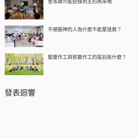
坐等啟示能迎接到主的再來嗎
不順服神的人為什麽不能蒙拯救？
聖靈作工與邪靈作工的區别是什麽？
發表迴響