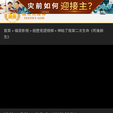
首頁
每日靈糧
天國福音
基督徒見證
信仰解答
聖經
首頁
»
福音影視
»
經歷見證視頻
»
神給了我第二次生命《死後餘
生》