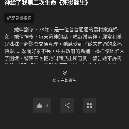
神給了我第二次生命《死後餘生》
經歷見證視頻
她叫劉珍，78歲，是一位普普通通的農村家庭婦
女。她信神後，每天讀神的話、唱詩讚美神，經常和弟
兄姊妹一起聚會交通真理，她感受到了從未有過的幸福
快樂……然而好景不長，中共政府的抓捕、逼迫使她陷入
了困境，警察三次把她叫到派出所審問，警告她不許再
信神，還監視她，又到家裡恐嚇她。她的丈夫、兒子、
兒媳迫於中共政府的壓力，也反對、限制她信神。在痛
苦煎熬中，她真實地依靠神、仰望神，神的話語給了她
顯示完整資訊
信心與力量，使她在逼迫患難中站立住。尤其在她最痛
苦、最無助時，她迫切地向神呼求，神垂聽了她的禱
告，為她開闢了出路。有一天晚上，她突然昏迷不醒，
0
醫生都斷定她沒救了，讓她的家人為其準備後事，但十
八個小時後，她奇蹟般地醒了過來。全能神的這一奇妙
作為震驚了周圍的人，也給她開闢了出路……經歷過後，