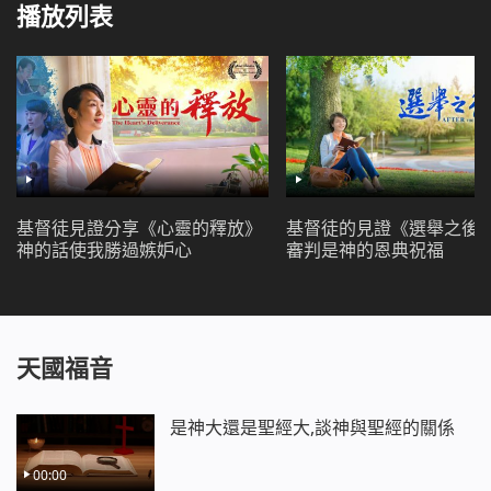
劉珍深深地體會到，人的命自己說了不算，任何人也掌
播放列表
管不了，只有神主宰著人的命運，掌握著人的生死禍
福，她也感受到了，只有神是人的後盾，是人隨時的幫
助，是人唯一可信賴、可依靠的！
基督徒見證分享《心靈的釋放》
基督徒的見證《選舉之後
神的話使我勝過嫉妒心
審判是神的恩典祝福
天國福音
是神大還是聖經大,談神與聖經的關係
00:00