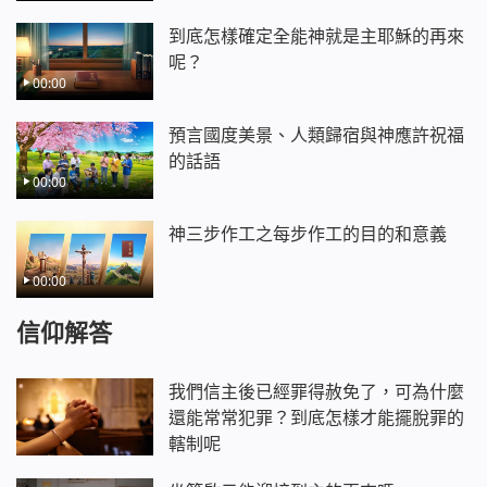
到底怎樣確定全能神就是主耶穌的再來
呢？
00:00
預言國度美景、人類歸宿與神應許祝福
的話語
00:00
神三步作工之每步作工的目的和意義
00:00
信仰解答
我們信主後已經罪得赦免了，可為什麼
還能常常犯罪？到底怎樣才能擺脫罪的
轄制呢