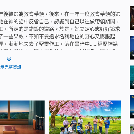
年後被選為教會帶領。後來，在一年一度教會帶領的選
她在神的話中反省自己，認識到自己以往做帶領期間，
工，所走的是錯誤的道路。於是，她立定心志好好追求
了一些果效，不知不覺追求名利地位的野心又膨脹起
裡，漸漸地失去了聖靈作工，落在黑暗中……經歷神話
「勞心者治人，勞力者治於人」「人過留名，雁過留
的捆綁、毒害，導致她特別狂妄自大，崇尚名利地位，
她也看清了追求地位名利的實質與危害後果，地位名利
顯示完整資訊
，追求性情變化才能蒙神拯救。從此以後，她注重實行
利的捆綁，走上了人生的光明正道……