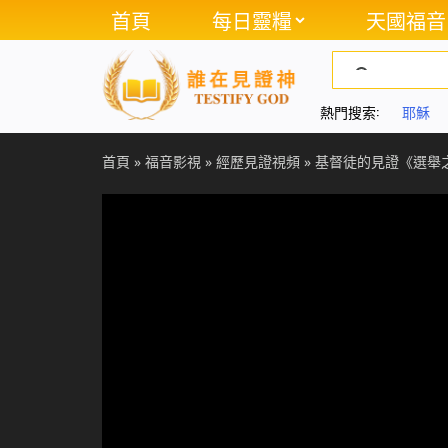
首頁
每日靈糧
天國福音
熱門搜索:
耶穌
首頁
»
福音影視
»
經歷見證視頻
»
基督徒的見證《選舉