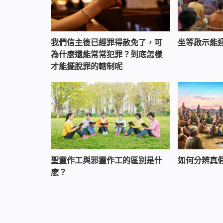
我們信主後已經罪得赦免了，可
坐等啟示能
為什麼還能常常犯罪？到底怎樣
才能擺脫罪的轄制呢
聖靈作工與邪靈作工的區别是什
如何分辨真
麽？