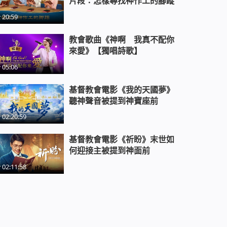
片段：怎樣尋找神作工的腳蹤
20:59
教會歌曲《神啊 我真不配你
來愛》【獨唱詩歌】
05:06
基督教會電影《我的天國夢》
聽神聲音被提到神寶座前
02:20:59
基督教會電影《祈盼》末世如
何迎接主被提到神面前
02:11:58