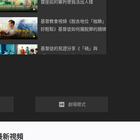
寶座前的審判使我活出人樣
基督教會視頻《脫去地位「枷鎖」
好輕鬆》基督徒如何擺脫罪的捆绑
基督徒的見證分享《「禍」與
「福」》金錢真能買來幸福嗎
基督教會視頻《打開心靈枷鎖》人
真能掌握自己的命運嗎
基督教會見證視頻《神是我生命的
劇場模式
力量》誰能使我與神的愛隔絕
神給了我第二次生命《死後餘生》
最新視頻