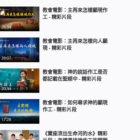
教會電影：主再來怎樣顯現作
工 - 精彩片段
論生死兩條路
26:34
教會電影：主再來怎樣向人顯
福音微電影《挪亞的日子已來臨》
現 - 精彩片段
39:07
教會電影：神的説話作工是否
都記載在聖經中 - 精彩片段
20:34
教會電影：如何尋求神的顯現
作工 - 精彩片段
17:28
《寶座流出生命河的水》精彩