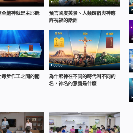
00:00
定全能神就是主耶穌
預言國度美景、人類歸宿與神應
許祝福的話語
00:00
之每步作工之間的關
為什麽神在不同的時代叫不同的
名，神名的意義是什麽