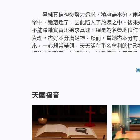
李純真信神後努力追求，積極盡本分，兩
舉中，她落選了，因此陷入了熬煉之中。後來
不能踏踏實實地追求真理，總是為名譽地位作
真理，盡好本分滿足神。然而，當她盡本分有
來，一心想當帶領，天天活在爭名奪利的情形
語的審判刑罰、修理對付，她看清了自己深受
聲」「生當作人傑，死亦為鬼雄」等撒但毒素
撒但毒素已經深種到她心裡，成了她的本性，
就是撒但捆綁人的枷鎖，明白了只有追求真理
真理，按神的要求盡本分，逐漸擺脫了地位名
天國福音