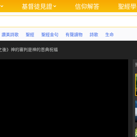
基督徒見證
信仰解答
聖經學
讚美詩歌
聖經
聖經金句
有聲讀物
詩歌
生命
之後》神的審判是神的恩典祝福