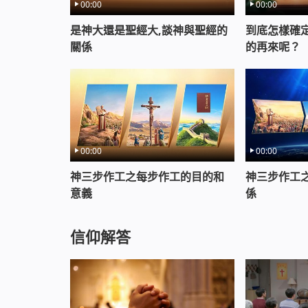
00:00
00:00
是神大還是聖經大,談神與聖經的
到底怎樣確
關係
的再來呢？
00:00
00:00
神三步作工之每步作工的目的和
神三步作工
意義
係
信仰解答