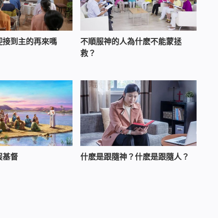
迎接到主的再來嗎
不順服神的人為什麽不能蒙拯
救？
假基督
什麽是跟隨神？什麽是跟隨人？