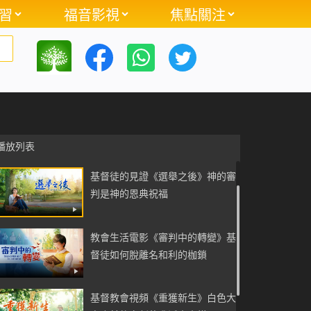
習
福音影視
焦點關注
基督徒見證分享《心靈的釋放》神
的話使我勝過嫉妒心
播放列表
基督徒的見證《選舉之後》神的審
判是神的恩典祝福
教會生活電影《審判中的轉變》基
督徒如何脫離名和利的枷鎖
基督教會視頻《重獲新生》白色大