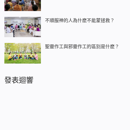
不順服神的人為什麽不能蒙拯救？
聖靈作工與邪靈作工的區别是什麽？
發表迴響