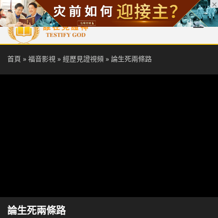
首頁
每日靈糧
天國福音
基督徒見證
信仰解答
聖經
首頁
»
福音影視
»
經歷見證視頻
»
論生死兩條路
論生死兩條路