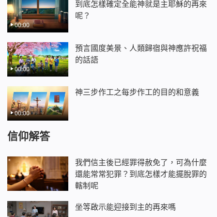
到底怎樣確定全能神就是主耶穌的再來
呢？
00:00
預言國度美景、人類歸宿與神應許祝福
的話語
00:00
神三步作工之每步作工的目的和意義
00:00
信仰解答
我們信主後已經罪得赦免了，可為什麼
還能常常犯罪？到底怎樣才能擺脫罪的
轄制呢
坐等啟示能迎接到主的再來嗎