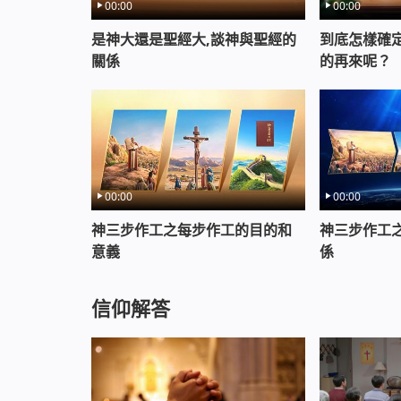
00:00
00:00
是神大還是聖經大,談神與聖經的
到底怎樣確
關係
的再來呢？
00:00
00:00
神三步作工之每步作工的目的和
神三步作工
意義
係
信仰解答