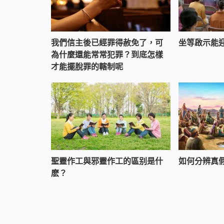
我們信主後已經罪得赦免了，可
坐等啟示能
為什麼還能常常犯罪？到底怎樣
才能擺脫罪的轄制呢
聖靈作工與邪靈作工的區别是什
如何分辨真
麽？