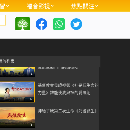
習
福音影視
焦點關注
基督教會視頻《脫去地位「枷鎖」
好輕鬆》基督徒如何擺脫罪的捆绑
基督徒的見證分享《「禍」與
「福」》金錢真能買來幸福嗎
基督教會視頻《打開心靈枷鎖》人
播放列表
真能掌握自己的命運嗎
基督教會見證視頻《神是我生命的
力量》誰能使我與神的愛隔絕
神給了我第二次生命《死後餘生》