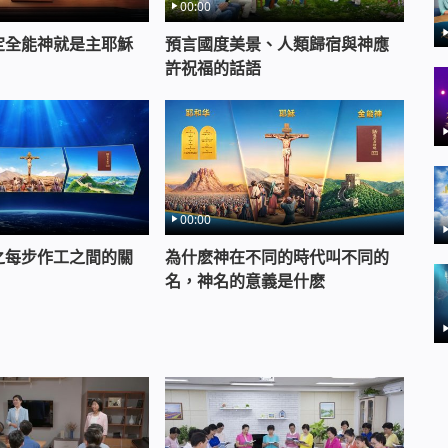
00:00
定全能神就是主耶穌
預言國度美景、人類歸宿與神應
許祝福的話語
00:00
之每步作工之間的關
為什麽神在不同的時代叫不同的
名，神名的意義是什麽