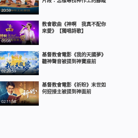
片段：怎樣尋找神作工的腳蹤
20:59
教會歌曲《神啊 我真不配你
來愛》【獨唱詩歌】
05:06
基督教會電影《我的天國夢》
聽神聲音被提到神寶座前
02:20:59
基督教會電影《祈盼》末世如
何迎接主被提到神面前
02:11:58