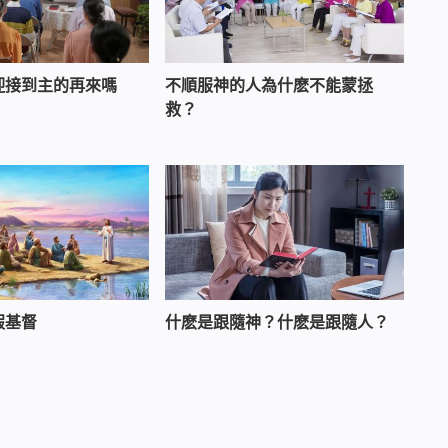
迎接到主的再來嗎
不順服神的人為什麽不能蒙拯
救？
假基督
什麽是跟隨神？什麽是跟隨人？