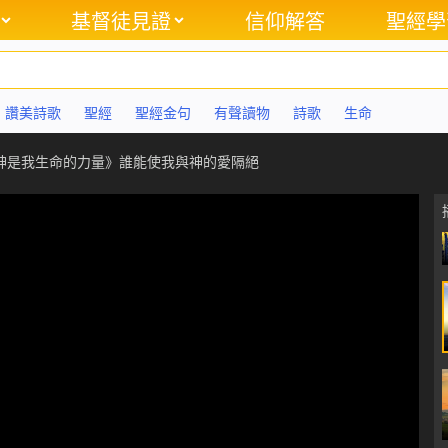
基督徒見證
信仰解答
聖經學
讚美詩歌
聖經
聖經金句
有聲讀物
詩歌
生命
神是我生命的力量》誰能使我與神的愛隔絕