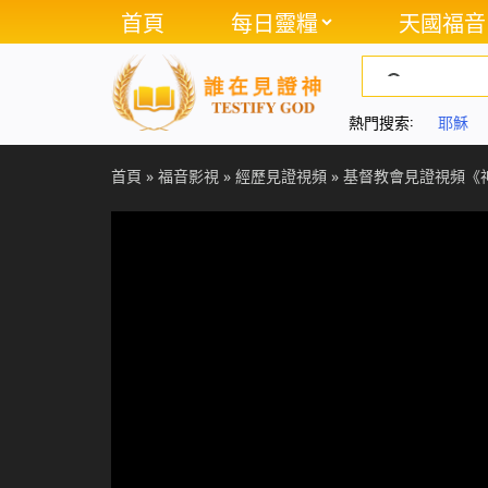
首頁
每日靈糧
天國福音
熱門搜索:
耶穌
首頁
»
福音影視
»
經歷見證視頻
»
基督教會見證視頻《