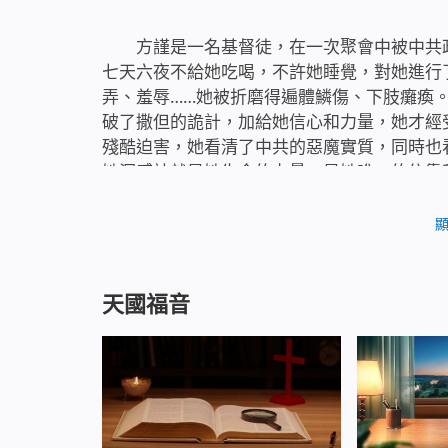
方謹是一名基督徒，在一次聚會中被中共
七天六夜不給她吃喝，不許她睡覺，對她進行
弄、羞辱……她被折磨得遍體鱗傷、下肢癱瘓
破了撒但的詭計，加給她信心和力量，她才經
殘酷迫害，她看清了中共的惡魔實質，同時也
她深感神就是她生命的力量，是她唯一的依靠
天國福音