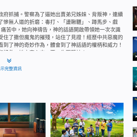
政府抓捕。警察為了逼她出賣弟兄姊妹、背叛神，連續
了慘無人道的折磨：毒打、「盪鞦韆」、蹲馬步、戲
。痛苦中，她向神禱告，神的話語開啟帶領她一次次識
受住了撒但魔鬼的摧殘，站住了見證！經歷中共惡魔的
看到了神的奇妙作為，體會到了神話語的權柄和威力！
和拯救，她立定心志，要一生跟隨神！
顯示完整資訊