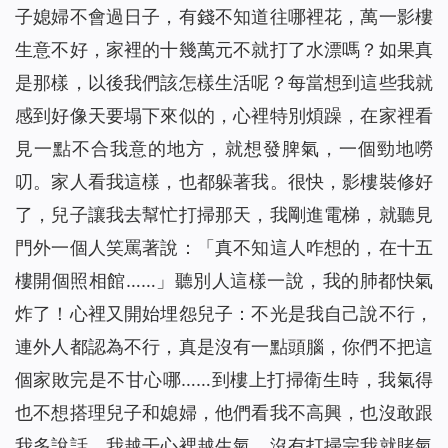
子媳婦不會過日子，有錢不知道往哪裡花，萬一影樓
生意不好，家裡的十幾萬元不就打了水漂嗎？如果真
是那樣，以後我們該怎樣生活呢？每當想到這些我就
感到好像天要塌下來似的，心裡特別煩躁，在家裡看
見一點不合我意的地方，就想發脾氣，一個勁地嘮
叨。家人看我這樣，也都躲著我。很快，影樓裝修好
了，兒子讓我去幫忙打掃那天，我剛進電梯，就聽見
門外一個人笑罵著說：「真不知這人咋想的，在十五
樓開個照相館……」聽別人這樣一說，我的肺都快氣
炸了！心裡又開始埋怨兒子：不光是我自己說不行，
連外人都認為不行，真是沒有一點頭腦，你們不把這
個家敗完是不甘心哪……到樓上打掃衛生時，我氣得
也不想搭理兒子和媳婦，他們看我不高興，也沒敢跟
我多說話。我越干心裡越生氣，沒有打掃完我就賭氣