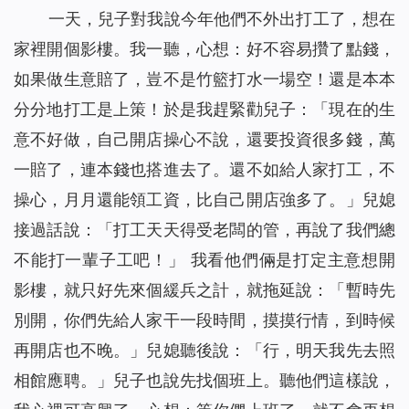
一天，兒子對我說今年他們不外出打工了，想在
家裡開個影樓。我一聽，心想：好不容易攢了點錢，
如果做生意賠了，豈不是竹籃打水一場空！還是本本
分分地打工是上策！於是我趕緊勸兒子：「現在的生
意不好做，自己開店操心不說，還要投資很多錢，萬
一賠了，連本錢也搭進去了。還不如給人家打工，不
操心，月月還能領工資，比自己開店強多了。」兒媳
接過話說：「打工天天得受老闆的管，再說了我們總
不能打一輩子工吧！」 我看他們倆是打定主意想開
影樓，就只好先來個緩兵之計，就拖延說：「暫時先
別開，你們先給人家干一段時間，摸摸行情，到時候
再開店也不晚。」兒媳聽後說：「行，明天我先去照
相館應聘。」兒子也說先找個班上。聽他們這樣說，