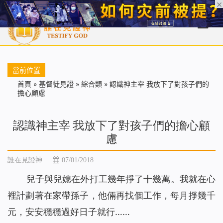
首頁
每日靈糧
天國福音
基督徒見證
信仰解答
聖經
當前位置
首頁
»
基督徒見證
»
綜合類
»
認識神主宰 我放下了對孩子們的
擔心顧慮
認識神主宰 我放下了對孩子們的擔心顧
慮
誰在見證神
07/01/2018
兒子與兒媳在外打工幾年掙了十幾萬。我就在心
裡計劃著在家帶孫子，他倆再找個工作，每月掙幾千
元，安安穩穩過好日子就行……