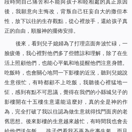
段時間自己痛苦和不能與孩子和睦相處的真正原因
後，我願意向主悔改，背叛自己狂妄自大的撒但本
性，放下以往的生存觀點，從心裡放手，還給孩子真
正的自由，順服神的擺佈安排。
後來，看到兒子媳婦為了打理店面奔波忙碌，一
臉疲倦，我心裡對他們多了些體諒和理解，除了在生
活上照顧他們，也能心平氣和地提醒他們注意身體。
吃飯時，也會關心地問一下影樓的近況，聽到兒媳說
生意很忙，有時都顧不上吃飯，我聽後心裡猛地一
怔，感到有點不可思議，覺得在我們的小縣城兒子的
影樓開在十五樓生意還能這麼好，真的全是神的作
為，完全打破了我以往認為做生意就得找門面房的老
舊思想。後來影樓的生意越來越忙，有時間我也會去
給他們送午飯……孩子們看我不再為此事生氣，而且