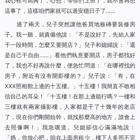
我心裡可高興了，心想：等你們上班了，就不會再想
這事了，這樣咱們家就可以過安穩日子了……
過了兩天，兒子突然讓他爸買地板磚要裝修房
子。我一聽，就責備他說：「不是說好了，先給人家
干一段時間，怎麼又要開店？」兒子和媳婦說：「還
是自己干自由……」看他們執意要開店，房子都找好
了，我也不好再說什麼，便急忙問道：「在哪裡找的
房子，附近有沒有開影樓的？」兒子說：「有，在
XXX照相館上邊的十五樓。」十五樓！我簡直不敢相
信自己的耳朵！「十五樓！在那上邊能行嗎？一樓和
三樓就有兩家攝影樓，人家都是干了十幾年的老店
了，現在你們剛開始幹，就找那麼高的地方，誰會上
去照像啊！」我急嚷道。兒媳卻信心滿滿地說：
「媽，你放心吧，咱在上面房租少，樓下人多照不完