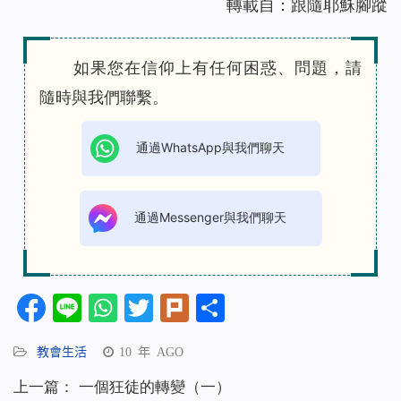
轉載自：跟隨耶穌腳蹤
如果您在信仰上有任何困惑、問題，請
隨時與我們聯繫。
通過WhatsApp與我們聊天
通過Messenger與我們聊天
Facebook
Line
WhatsApp
Twitter
Plurk
分
享
教會生活
10 年 AGO
上一篇：
一個狂徒的轉變（一）