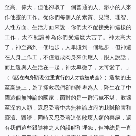
至高、偉大，但他卻取了一個普通的人、渺小的人來
作他靈的工作。從你們每個人的素質、見識、理智、
人性方面、生活方面來說，你們太不配接受神這樣的
工作，太不配讓神為你們受這麼大苦了。神太高大
了，神至高到一個地步，人卑賤到一個地步，但神還
在人身上作工，不僅道成肉身來供應人，跟人說話，
而且還與人生活在一起，神太卑微了，太可愛了。」
造物的主
（《話在肉身顯現·注重實行的人才能被成全》）
至高無上，為了拯救我們卻能降卑為人，降生在了中
國這個無神論的國家，面對的是一群污穢不堪、敗壞
至深的人類，還忍受著中共無神論政府的栽贓陷害和
褻瀆、毀謗，同時又忍受著這個敗壞人類的棄絕，還
有我們這些跟隨神之人的誤解和埋怨，但神總是一直