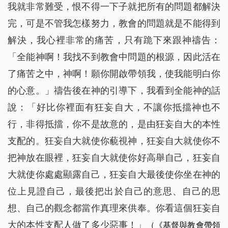
我就非常難受，恨不得一下子就把所有的問題都解決
完，可是不管我怎樣努力，教會的問題就是不能得到
解決，我心裡非常的痛苦，只有跪下來跟神禱告：
「全能神啊！我找不到教會中問題的根源，因此活在
了痛苦之中，神啊！願你開啟帶領我，使我能明白你
的心意。」禱告後在神的引導下，我看到全能神的話
說：
「好比你裡面有狂妄自大，不讓你抵擋神也不
行，非得抵擋，你不是故意的，是由狂妄自大的本性
支配的。狂妄自大就使你藐視神，狂妄自大就使你不
把神放在眼裡，狂妄自大就使你好高舉自己，狂妄自
大就使你處處顯露自己，狂妄自大最後使你坐在神的
位上見證自己，最後把出於自己的意思、自己的思
想、自己的觀念都當作真理來供奉。你看這個狂妄自
大的本性支配人做了多少惡事！」
（《基督與教會帶領