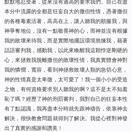
默默地忍受著，從來沒有過高的要求我們。自己在盡
本分中流露的全都是狂妄自大的撒但性情，憑著撒但
的各種毒素活著，高高在上，讓人聽我的順服我，與
神爭奪地位，沒有一點敬畏神的心，而神並沒有根據
我的敗壞來待我，而是實際地擺設環境熬煉我，藉著
話語審判我，感動我，以此來喚醒我這顆悖逆剛硬的
心，來拯救我脫離撒但的敗壞性情，我真實體會神對
我的憐憫，寬容，看到神拯救敗壞人類的急切心意，
神的性情真是太卑微，太可愛了！我一個小小的受造
之物，有何資格要求別人聽我的啊？這不是太不知羞
恥了嗎？經歷了神的刑罰審判，我對自己的狂妄本性
有了點認識，我再
盡
本分時就先跟神禱告，依靠神去
解決，很快教會問題就得到了解決。我從心裡對神發
出了真實的感謝和讚美！