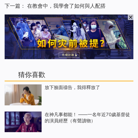
下一篇：
在教會中，我學會了如何與人配搭
猜你喜歡
放下臉面禱告，我得釋放了
在神凡事都能！ ——一名年近70歲基督徒
的演員經歷（有聲讀物）