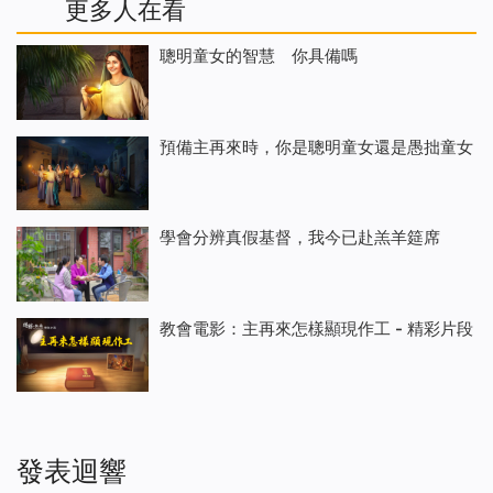
更多人在看
聰明童女的智慧 你具備嗎
預備主再來時，你是聰明童女還是愚拙童女
學會分辨真假基督，我今已赴羔羊筵席
教會電影：主再來怎樣顯現作工 - 精彩片段
發表迴響