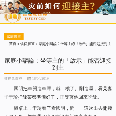
首頁
每日靈糧
天國福音
基督徒見證
信仰解答
聖經
當前位置
首頁
»
信仰解答
»
家庭小辯論：坐等主的「啟示」能否迎接到主
家庭小辯論：坐等主的「啟示」能否迎接
到主
誰在見證神
18/04/2019
國明把車開進車庫，就上樓了。剛進屋，看見妻
子于玲把飯菜都準備好了，正等著他回來吃飯。
飯桌上，于玲看了看國明，問：「這次出去開幾