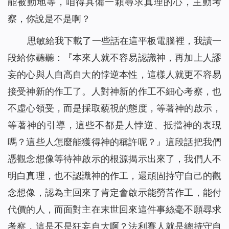
能被動地等，咱得具備一顆尋求真理的心，主動考
察，你說是不是啊？
思敏給我下載了一些話在這平板電腦裡，我讀一
段給你聽聽：『
本來人就不容易認識神，再加上人謬
妄的心與人自高自大的悖逆本性，這樣人就更不容易
接受神新的作工了。人對神新的作工不細心考察，也
不虛心領受，而是採取藐視的態度，等著神的啟示，
等著神的引導，這些不都是人悖逆、抵擋神的表現
嗎？這些人怎麼能獲得神的稱許呢？
』這段話把我們
憑觀念想像等待神啟示的根源揭示出來了，我們人不
明白真理，也不認識神的作工，還頑固持守自己的觀
念想像，認為主回來了肯定會啟示能勞苦作工，能付
代價的人，而面對主在末世回來這件事絲毫不願尋求
考察，這是不是狂妄自大啊？法利賽人就是總持守自