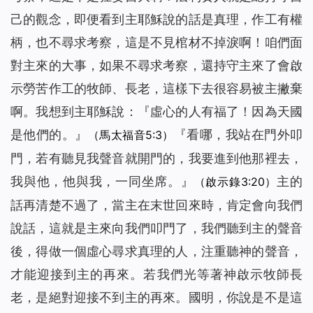
己的觀念，即便看到主耶穌說的話是真理，作工有權
柄，也不尋求考察，這是不見棺材不掉淚啊！咱們面
對主來的大事，如果不尋求考察，還持守主來了會啟
示勞苦作工的牧師、長老，這樣下去很容易被主撇棄
啊。我想到主耶穌說：『
虛心的人有福了！因為天國
是他們的
。』
『
看哪，我站在門外叩
（馬太福音5:3）
門，若有聽見我聲音就開門的，我要進到他那裡去，
我與他，他與我，一同坐席。
』
主的
（啟示錄3:20）
話再清楚不過了，當主在末世回來時，肯定會向我們
說話，這就是主來向我們叩門了，我們聽到主的聲音
後，得做一個虛心尋求真理的人，注重聽神的聲音，
才能迎接到主的再來。若我們光等著神啟示牧師長
老，是絕對迎接不到主的再來。國明，你說是不是這