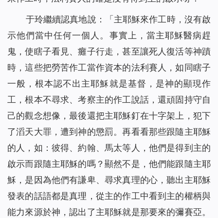
于玲繼續認真地說：「主耶穌來作工時，沒有啟
示他們當中任何一個人。事實上，當主耶穌醫病趕
鬼，使瞎子看見、癱子行走，甚至讓死人復活等神蹟
時，這些把勞苦作工當作資本的法利賽人，如同瞎子
一般，根本認不出主耶穌就是基督，是神的顯現作
工，根本不尋求、考察主的作工說話，還頑固持守自
己的觀念想像，最後還把主耶穌釘在十字架上，犯下
了滔天大罪，遭到神的懲罰。再看看那些跟隨主耶穌
的人，如：彼得、約翰、馬太等人，他們是得到主的
啟示而跟隨主耶穌的嗎？顯然不是，他們能跟隨主耶
穌，是因為他們有謙卑、尋求真理的心，聽出主耶穌
發表的話語都是真理，從主的作工中看到主的權柄與
能力來源於神，認出了主耶穌就是那要來的彌賽亞。