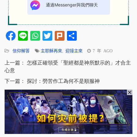
通過Messenger與我們聊天
Facebook
Line
WhatsApp
Twitter
Plurk
分
享
信仰解答
主耶穌再來
,
迎接主來
7 年 AGO
上一篇：
怎樣正確領受「聖經都是神所默示的」才合主
心意
下一篇：
探討：勞苦作工為何不是順服神