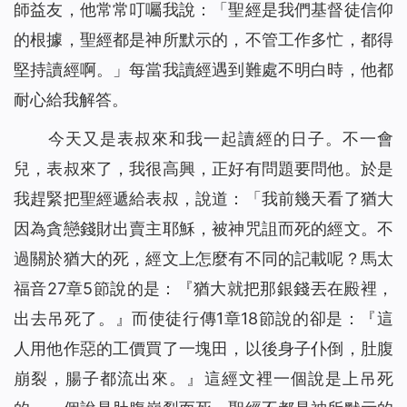
師益友，他常常叮囑我說：「聖經是我們基督徒信仰
的根據，聖經都是神所默示的，不管工作多忙，都得
堅持讀經啊。」每當我讀經遇到難處不明白時，他都
耐心給我解答。
今天又是表叔來和我一起讀經的日子。不一會
兒，表叔來了，我很高興，正好有問題要問他。於是
我趕緊把聖經遞給表叔，說道：「我前幾天看了猶大
因為貪戀錢財出賣主耶穌，被神咒詛而死的經文。不
過關於猶大的死，經文上怎麼有不同的記載呢？馬太
福音27章5節說的是：『猶大就把那銀錢丟在殿裡，
出去吊死了。』而使徒行傳1章18節說的卻是：『這
人用他作惡的工價買了一塊田，以後身子仆倒，肚腹
崩裂，腸子都流出來。』這經文裡一個說是上吊死