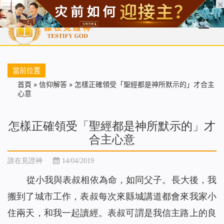
首頁
每日靈糧
天國福音
基督徒見證
信仰解答
聖經
當前位置
首頁
»
信仰解答
»
怎樣正確領受「聖經都是神所默示的」才合主
心意
怎樣正確領受「聖經都是神所默示的」才
合主心意
誰在見證神
14/04/2019
從小我與表叔相依為命，如同父子。長大後，我
搬到了城市工作，表叔每次來縣城講道都會來我家小
住兩天，和我一起讀經。表叔可謂是我信主路上的良