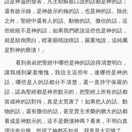
話是神靈的發表，凡主耶穌親口說的話都是神的話；
還有啟示錄，是神啟示約翰的話，也是神的話。除此
之外，聖經中還有人的話、動物的話、撒但的話，這
些統統不是神的話，如果我們硬說這些也是神的話，
就是顛倒黑白，瞪著眼睛說瞎話，嚴重地說，這純屬
是對神的褻瀆！」
看到表叔把聖經中哪些是神的話說得清楚明白，
讓我感到蒙羞慚愧，我信主這些年，連哪些是神的
話，哪些是人的話都分不清楚，還一直持守保羅的
話，認為聖經都是神所默示的，把聖經上所有的話都
當成神的話對待，真是太荒唐了！如果把人的話、動
物的話，還有撒但的話，甚至賣主求榮的猶大的話都
看成是神默示的，這不是褻瀆神嗎？看來，不明白真
理沒有分辨，抵擋了神都不知道，我真是太可憐了。