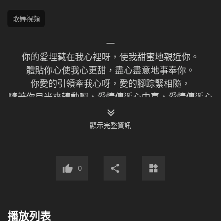
歌舞視頻
一
你的愛埋藏在我心裡呀，使我甜蜜地親近你。
體貼你心使我心更甜，盡心盡意地事奉你。
你愛的引領牽我心呀，愛的腳踪緊相隨，
隨著你目光來轉動啊，愛情傳遞心中喜，愛情傳遞心
中喜。
此時活在另一個世界，只有我和你聚一起，
顯示完整資訊
你愛我呀我愛你，沒有悲傷沒有憂愁，
沒有悲傷沒有憂愁，沒有痛苦的回憶，沒有痛苦的回
憶。
0
二
愛里相隨沒有間隔呀，你心我心都舒暢，
摸准你心絕對順服你，不願再有一點悖逆。
播放列表