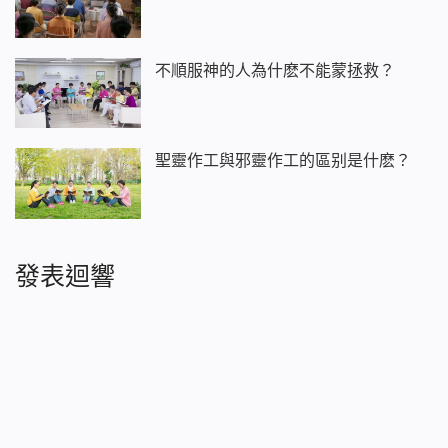
不順服神的人為什麽不能蒙拯救？
聖靈作工與邪靈作工的區别是什麽？
發表迴響