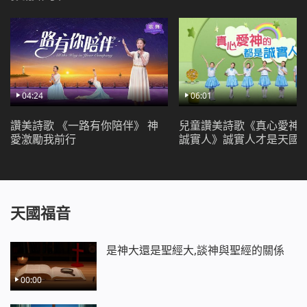
更多地活在你面前呀，再也不能遠離你。
默想揣摩你的話呀，寶愛你的所是所有，寶愛你的所
是所有，
成為我生命，讓你佔有我的心，
我愛你呀我愛你，你的愛已征服我，
使我有幸被你作成滿足你心意。
04:24
06:01
哈里路亞！哈里路亞！哈里路亞！讚美神！
讚美詩歌 《一路有你陪伴》 神
兒童讚美詩歌《真心愛神
哈里路亞！哈里路亞！哈里路亞！讚美神！
愛激勵我前行
誠實人》誠實人才是天國
哈里路亞！哈里路亞！哈里路亞！讚美神！
哈里路亞！哈里路亞！哈里路亞！讚美神！
《跟隨羔羊唱新歌》
天國福音
是神大還是聖經大,談神與聖經的關係
00:00