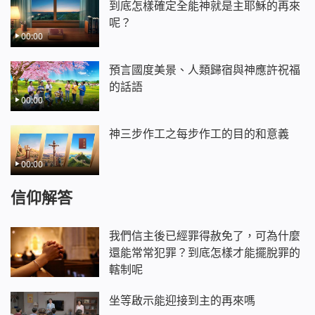
到底怎樣確定全能神就是主耶穌的再來
呢？
00:00
預言國度美景、人類歸宿與神應許祝福
的話語
00:00
神三步作工之每步作工的目的和意義
00:00
信仰解答
我們信主後已經罪得赦免了，可為什麼
還能常常犯罪？到底怎樣才能擺脫罪的
轄制呢
坐等啟示能迎接到主的再來嗎