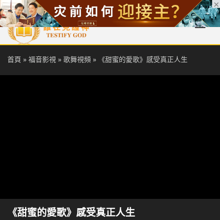
首頁
每日靈糧
天國福音
基督徒見證
信仰解答
聖經
首頁
»
福音影視
»
歌舞視頻
»
《甜蜜的愛歌》感受真正人生
《甜蜜的愛歌》感受真正人生