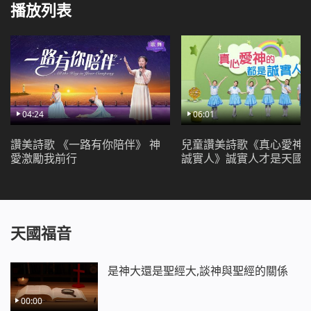
播放列表
04:24
06:01
讚美詩歌 《一路有你陪伴》 神
兒童讚美詩歌《真心愛神
愛激勵我前行
誠實人》誠實人才是天國
天國福音
是神大還是聖經大,談神與聖經的關係
00:00