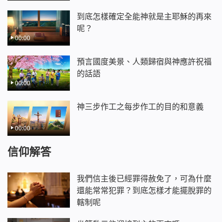
到底怎樣確定全能神就是主耶穌的再來
呢？
00:00
預言國度美景、人類歸宿與神應許祝福
的話語
00:00
神三步作工之每步作工的目的和意義
00:00
信仰解答
我們信主後已經罪得赦免了，可為什麼
還能常常犯罪？到底怎樣才能擺脫罪的
轄制呢