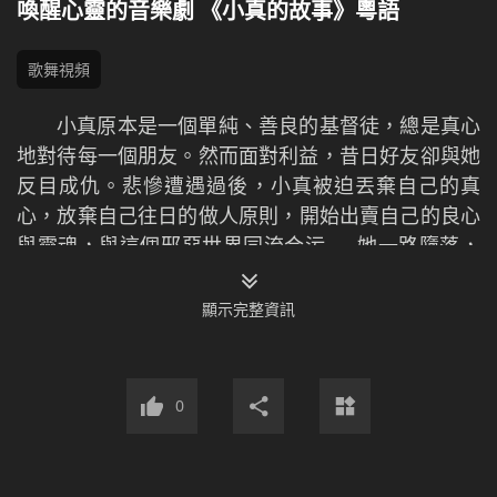
喚醒心靈的音樂劇 《小真的故事》粵語
歌舞視頻
小真原本是一個單純、善良的基督徒，總是真心
地對待每一個朋友。然而面對利益，昔日好­友卻與她
反目成仇。悲慘遭遇過後，小真被迫丟棄自己的真
心，放棄自己往日的做人原則，­開始出賣自己的良心
與靈魂，與這個邪惡世界同流合污……她一路墮落，
被這個世­界踐踏得傷痕累累，就在她走投無路、徹底
絕望之時，全能神真情的呼喚終於喚醒了小真的­心與
顯示完整資訊
靈……
相關推薦：
0
國語版：
音樂劇《小真的故事》演繹人生蛻變