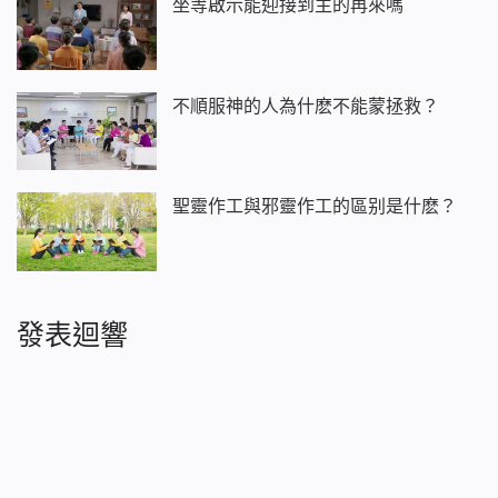
坐等啟示能迎接到主的再來嗎
不順服神的人為什麽不能蒙拯救？
聖靈作工與邪靈作工的區别是什麽？
發表迴響