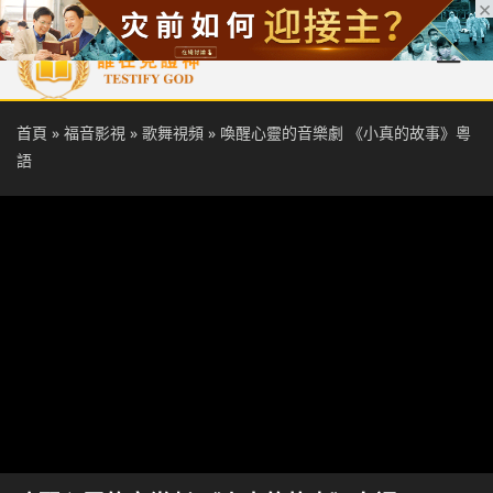
首頁
每日靈糧
天國福音
基督徒見證
信仰解答
聖經
首頁
»
福音影視
»
歌舞視頻
»
喚醒心靈的音樂劇 《小真的故事》粵
語