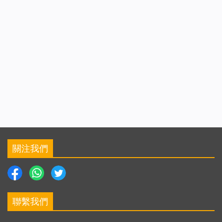
了原有的面容，不是污穢不是污穢滿身的人，而是潔白
如玉的聖者，都是神所愛、神所喜！萬物恢復生機，所
有的聖者又在天之上事奉神，投入神的暖懷，不再悲
泣，不再憂慮，為神獻上，重歸神家，重歸神家，在故
國之中愛神永不止息！永不更改！永不更改！哪有悲
傷！哪有哭泣！哪有肉體！地不存留，天卻長久，神向
萬民顯現，萬民向神讚美，這樣的生活、這樣的美景從
亙古到永遠，不再變化，這正是國度的生活，這正是國
度的生活，這正是國度的生活。
《話在肉身顯現·神向全宇的發聲·眾民們！歡呼吧！》
關注我們
聯繫我們