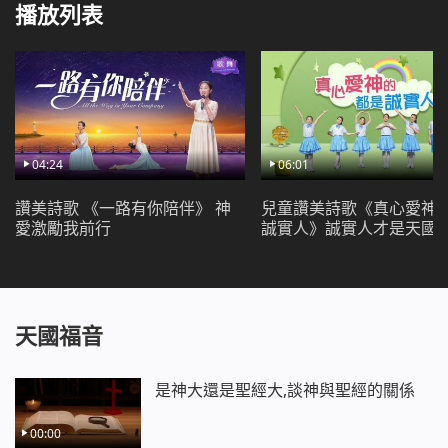
為神獻祭！天宇的眾星啊！趕緊歸復原位來顯神在穹蒼
播放列表
的大能！神側耳細聽地上之民的聲音，在歌聲之中傾注
著對神無限的敬愛！就在萬物復甦之日，神親臨人間親
臨人間，就在此之際，百花怒放，百鳥齊鳴，萬物歡
騰！百鳥齊鳴，萬物歡騰！撒但的國在國度禮炮聲中倒
下，在國度禮歌震動之下被摧毀，永遠不會再起來！
2 地上之人，有誰敢起來抵擋？因著神降在地上，隨之
04:24
06:01
而來，神帶下了焚燒，帶下了烈怒，帶下了所有的災難
所有的災難，世上的國已成了已成了神的國！天之上，
讚美詩歌 《一路有你陪伴》 神
兒童讚美詩歌《真心愛神
愛激勵我前行
誠實人》誠實人才是天國
白雲滾動、翻騰；天之下（天之下），天之下（天之
下），湖泊、河流之水在洶湧澎湃歡奏著一首動人的舞
曲。棲息的動物從洞穴出來，在睡夢中的萬民被神喚
醒，萬民所等待的一日終於來到終於來到！他們把最美
的歌兒把最美的歌兒獻給了神！獻給了神！獻給了神！
天國福音
《話在肉身顯現·神向全宇的發聲·國度禮歌》
國度禮歌 二 神已來到 神已作王
是神大還是聖經大,談神與聖經的關係
一
在這美好的時刻，在這令人興奮之時，
00:00