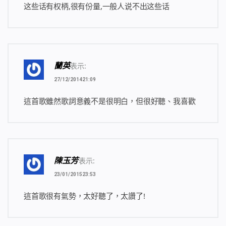
人都悲喜交加悲喜交加……
这些话有权柄,很有份量,一般人说不出这些话
有的歡笑……有的抽泣……有的歡呼……
似乎人都忘卻……是陰雨連綿的春天，
哎……哎……
是百花齊開的夏天，是豐收滿倉的秋天，
蘭英
表示:
是冷若冰霜的冬天，誰也不知……
天上的浮雲在遊動，地上海水在沸騰，
27/12/201421:09
眾子在手舞……眾民在足蹈……
這首歌雖然歌詞意義不是很明白，但很好聽、我喜歡
天使在作工……天使在牧養……
地上之人都在忙碌，地上之物都在增多。
地上之人都在忙碌，地上之物都在增多。哎……
《話在肉身顯現·神向全宇的發聲·國度禮歌》
國度禮歌 三 眾民們！歡呼吧！
陳玉芳
表示:
1 在神的光中，人都重見光明，在神的話中，人都得到
23/01/201523:53
享受之物。神從東方來，由東方發出，神的榮光發出之
時，萬國被照耀，一切全被照明，無一物留在黑暗之
這首歌很有氣勢，太好聽了，太讚了!
中。在國度之中，子民與神的生活快樂無比，水在為眾
民的幸福生活而歡舞，萬山都在與眾民同享在神之豐