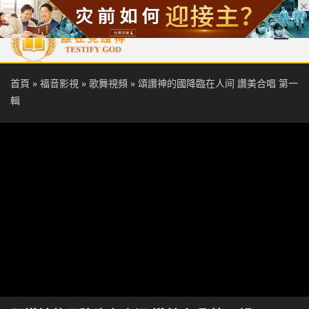
首頁
每日靈糧
天國福音
基督徒見證
信仰解答
聖經
首頁
»
福音影視
»
歌舞視頻
»
頌讚神的國降臨在人间 讚美合唱 第一
輯