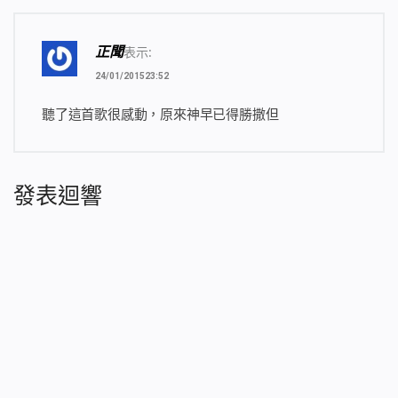
富，所有的人都在奮發圖強，都在努力，在神的國度之
中盡忠；在國度之中，不再有悖逆、抵擋，天與地相依
正聞
表示:
相賴，人與神情深意切，生活之中甜甜蜜蜜，偎依在一
起……在此之時，神正式神正式開始了在天的生活，不再
24/01/201523:52
有撒但的攪擾，眾民進入了安息。
聽了這首歌很感動，原來神早已得勝撒但
2 全宇之下，神的選民在神的榮光之中生活，幸福無
比，不是人與人的生活，而是民與神的生活。所有的人
歷經撒但的敗壞，嘗盡了人間的酸甜苦辣，今天活在神
光中，怎能不慶幸？怎能放過這美好時刻而讓其流逝？
發表迴響
眾民哪！快唱起心中的歌兒為神歡舞！快舉起那真誠的
心舉起真誠的心為神獻上！快擊起鼓來為神歡奏！神在
全宇之上發出喜悅之氣！神在眾民之中顯出神的榮臉！
神要大聲呼喊！神要超越全宇！神已在眾民中作王！神
在眾民中被高舉！
3 神在蔚藍的天上遊蕩，眾民與神同行，神在眾民中行
走，神民簇擁神！眾民之心甚是歡暢，高歌之音震動全
宇，衝破雲霄！全宇之下不再有迷霧遮蓋，不再有淤泥
存有、污水積流！全宇之聖民哪！在神的檢閱之下露出