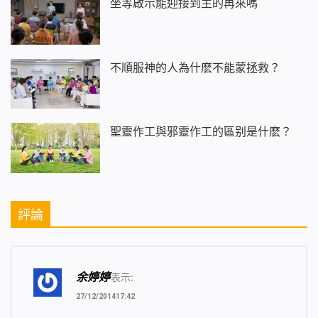
坐等啟示能迎接到主的再來嗎
親自體驗在國度的生活……
多麼甜蜜……多麼美好……
多麼甜蜜……多麼美好……
難以忘懷……難以忘懷……哎……
不順服神的人為什麽不能蒙拯救？
三
在神烈怒的焚燒之中，大紅龍在掙扎；
在神威嚴的審判之中，魔鬼顯出原形；
在神嚴厲的話語之下嚴厲的話語之下，
聖靈作工與邪靈作工的區别是什麽？
人都自愧蒙羞，無地自容。
回想以往，對神冷嘲熱諷，
無時不在顯露自己，無時不在悖逆神，
再觀今日，有誰不流淚？
評論
有誰不自責？有誰不自責？
整個宇宙世界，充滿了哭泣……
充滿了歡聲……充滿了笑語……
享受無比……享受無比……
余婷婷
表示:
四
27/12/201417:42
小雨淅淅瀝瀝……大雪紛紛揚揚……