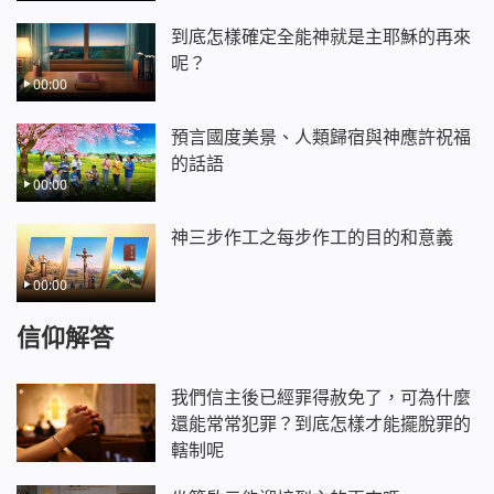
天上、天下無不讚美無不讚美，
誰不因此而激動？誰不為此而舒暢？
到底怎樣確定全能神就是主耶穌的再來
誰不在此景中流淚？誰不在此景中流淚？
呢？
00:00
哎……哎……
天不再是原來的天，已是國度的天，
預言國度美景、人類歸宿與神應許祝福
地不再是以往的地，而是聖潔的地。
的話語
一場大雨過後，污穢的舊世界徹底更換。
00:00
一場大雨過後，污穢的舊世界徹底更換。
二
神三步作工之每步作工的目的和意義
山在變……水在變……
人也在變……萬物都在變……
00:00
靜默不語的山哪！起來為神歡舞！
信仰解答
停止流動的水啊！漂流吧！
在夢中的人哪！奮起直追吧！奮起直追吧！
哎……哎……
我們信主後已經罪得赦免了，可為什麼
神已來到……神已作王……
還能常常犯罪？到底怎樣才能擺脫罪的
神已來到……神已作王……
轄制呢
人要親眼看見神面，親耳聆聽神音，