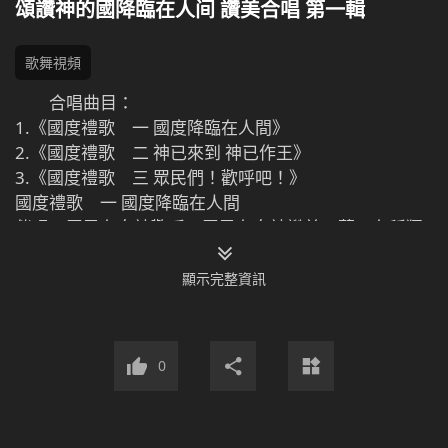
頌讚神的國降臨在人间 讚美合唱 第一輯
歌舞視頻
合唱曲目：
1.《國度禮歌 一 國度降臨在人間》
2.《國度禮歌 二 神已來到 神已作王》
3.《國度禮歌 三 眾民們！歡呼吧！》
國度禮歌 一 國度降臨在人間
伴唱：眾民在向神歡呼，眾民在向神讚美，萬口在稱獨
一真神，國度降臨在人間。
1 眾民在向神歡呼，眾民在向神讚美，萬口在稱獨一真
顯示完整資訊
神，萬人都在舉目遠眺，觀看神的作為。國度降臨在人
間，神的本體豐滿全備豐滿全備，有誰不為此慶幸（有
誰不為此慶幸）？有誰不為此歡舞（有誰不為此歡
0
舞）？錫安哪（錫安哪）！錫安哪（錫安哪）！舉起你
那得勝的旗幟來為神慶賀！唱起你那得勝的凱歌來傳揚
神的聖名！地極的萬物啊！趕緊洗刷淨盡來為神獻祭來