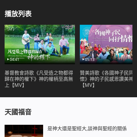
我對神話充滿信心一點不疑惑
沒有消極退後也從不自暴自棄
播放列表
盡心盡意守住本分沒肉體顧慮
雖然素質很差但我有顆誠實心
在凡事上盡上忠心滿足神心意
實行真理順服神做誠實的人
心懷坦蕩沒有詭詐活在光明中
誠實的人快來我願與你交交心
04:41
05:13
愛神的人都來相會交個好朋友
喜愛真理的人都是弟兄姊妹
基督教會詩歌《凡受造之物都得
贊美詩歌《各國神子民同
歸在神的權下》神的權柄至高無
懷》神的子民感恩讚美神
快樂的人一起唱歌跳舞讚美神
上【MV】
【MV】
誠實的人快來我願與你交交心
愛神的人都來相會交個好朋友
喜愛真理的人都是弟兄姊妹
快樂的人一起唱歌跳舞讚美神
天國福音
誠實的人快來我願與你交交心
愛神的人都來相會交個好朋友
是神大還是聖經大,談神與聖經的關係
喜愛真理的人都是弟兄姊妹