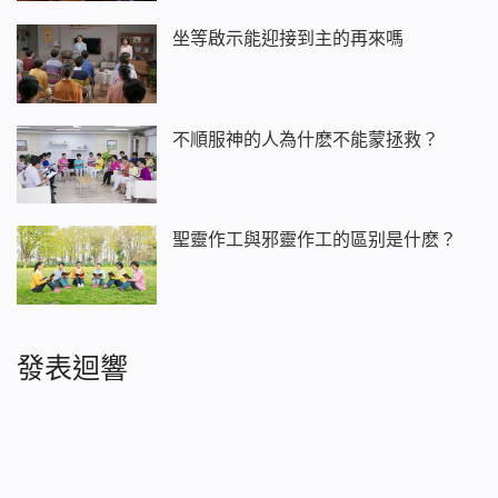
坐等啟示能迎接到主的再來嗎
不順服神的人為什麽不能蒙拯救？
聖靈作工與邪靈作工的區别是什麽？
發表迴響