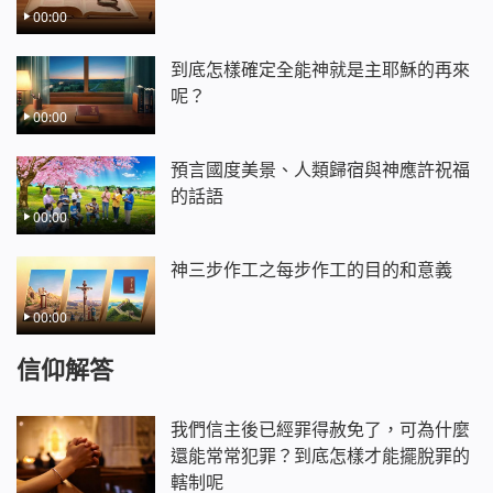
快樂的人一起唱歌跳舞讚美神
00:00
誠實的人快來我願與你交交心
愛神的人都來相會交個好朋友
到底怎樣確定全能神就是主耶穌的再來
喜愛真理的人都是弟兄姊妹
呢？
00:00
快樂的人一起唱歌跳舞讚美神
誠實的人快來我願與你交交心
預言國度美景、人類歸宿與神應許祝福
愛神的人都來相會交個好朋友
的話語
喜愛真理的人都是弟兄姊妹
00:00
快樂的人一起唱歌跳舞讚美神
《跟隨羔羊唱新歌》
神三步作工之每步作工的目的和意義
00:00
信仰解答
我們信主後已經罪得赦免了，可為什麼
還能常常犯罪？到底怎樣才能擺脫罪的
轄制呢