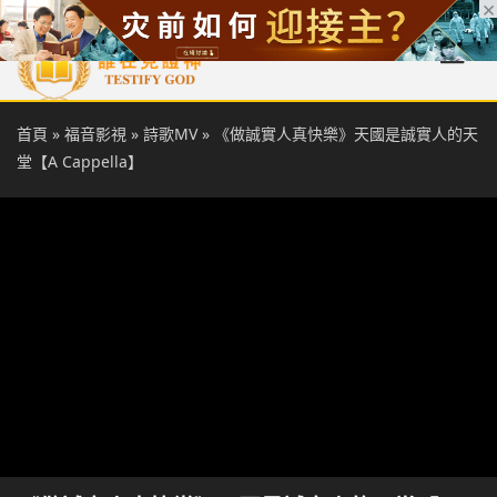
首頁
每日靈糧
天國福音
基督徒見證
信仰解答
聖經
首頁
»
福音影視
»
詩歌MV
»
《做誠實人真快樂》天國是誠實人的天
堂【A Cappella】