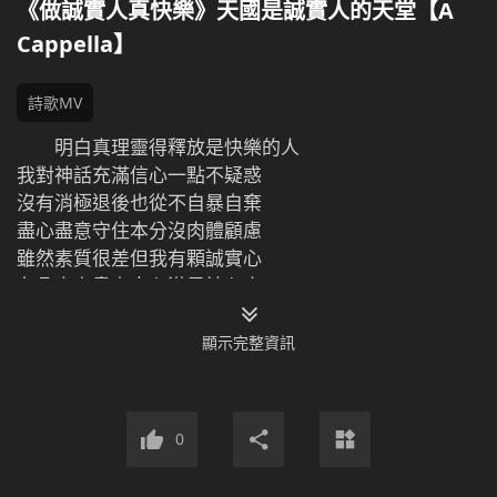
《做誠實人真快樂》天國是誠實人的天堂【A
Cappella】
詩歌MV
明白真理靈得釋放是快樂的人
我對神話充滿信心一點不疑惑
沒有消極退後也從不自暴自棄
盡心盡意守住本分沒肉體顧慮
雖然素質很差但我有顆誠實心
在凡事上盡上忠心滿足神心意
實行真理順服神做誠實的人
心懷坦蕩沒有詭詐活在光明中
顯示完整資訊
誠實的人快來我願與你交交心
愛神的人都來相會交個好朋友
喜愛真理的人都是弟兄姊妹
0
快樂的人一起唱歌跳舞讚美神
明白真理靈得釋放是快樂的人