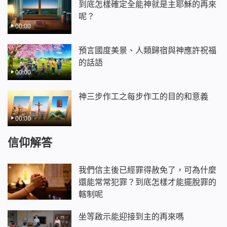
到底怎樣確定全能神就是主耶穌的再來
呢？
00:00
預言國度美景、人類歸宿與神應許祝福
的話語
00:00
神三步作工之每步作工的目的和意義
00:00
信仰解答
我們信主後已經罪得赦免了，可為什麼
還能常常犯罪？到底怎樣才能擺脫罪的
轄制呢
坐等啟示能迎接到主的再來嗎