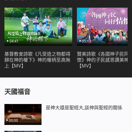
三
肉體雖軟弱，有痛苦有憂傷，
你可相信可相信我，沒有將你忘記，
我恨惡肉體，我厭憎撒但，
多願脫離不義，多願脫離不義。
04:41
05:13
不能滿足你心願，我死也不甘願，
啥時看見看見你笑臉，我心才稍感欣慰。
基督教會詩歌《凡受造之物都得
贊美詩歌《各國神子民同
歸在神的權下》神的權柄至高無
懷》神的子民感恩讚美神
四
上【MV】
【MV】
我有心志，也有毅力，
我也不消極，我真心愛著你，我真心愛著你，
再多的苦難，再大的攔阻，
天國福音
我也要也要滿足你，也要滿足你。
何時活出你形像，天真活潑新樣式，
是神大還是聖經大,談神與聖經的關係
聖潔的靈體歸給你，與你永遠不分離！
聖潔的靈體歸給你，與你永遠不分離！
00:00