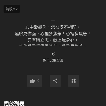
詩歌MV
一
心中愛戀你，怎奈呀不相配，
無臉見你面，心裡多焦急！心裡多焦急！
只有暗立志，獻上我身心，
為你受盡受盡最後苦，受盡最後苦。
神啊！可知我在等待等待你歸來，
求你不要把我忘記，我不能沒有你！
顯示完整資訊
二
雖不配見你面，我不會失望，
滿懷著信心，滿懷著信心，默默地愛著你，
0
只要是為著你，我在所不辭，
信心百倍迎你歸，信心百倍迎你歸。
神啊！願你等待我等待我給你愛，
播放列表
相信你在愛著我，我不能沒有你！