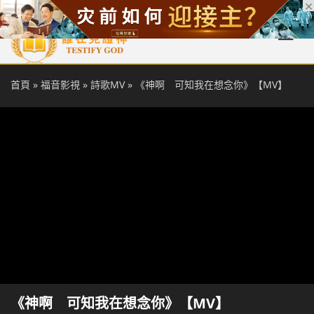
首頁
每日靈糧
天國福音
基督徒見證
信仰解答
聖經
首頁
»
福音影視
»
詩歌MV
»
《神啊 可知我在想念你》【MV】
《神啊 可知我在想念你》【MV】