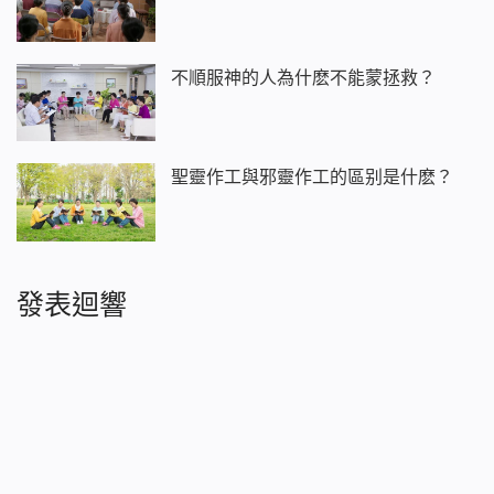
不順服神的人為什麽不能蒙拯救？
聖靈作工與邪靈作工的區别是什麽？
發表迴響