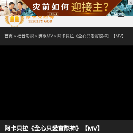
首頁
每日靈糧
天國福音
基督徒見證
信仰解答
聖經
首頁
»
福音影視
»
詩歌MV
»
阿卡貝拉《全心只愛實際神》【MV】
阿卡貝拉《全心只愛實際神》【MV】