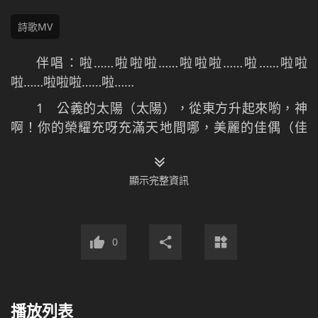
詩歌MV
伴唱：啦……啦啦啦……啦啦啦……啦……啦啦
啦……啦啦啦……啦……
1 公義的太陽（太陽），從東方升起來喲，神
啊！你的榮耀充呀充滿天地間哪，美麗的佳偶（佳
偶），你的愛環繞我心間喲，追求真理的人哪都在愛
呀愛神哪。清晨起來雖一人哪，默想神話有享受哎，
顯示完整資訊
溫柔的話語像慈母喲，審判的話語像嚴父哎
（嘿……）。世上一切我不愛吔，全心只愛我的神
喲。啊嘿……啊嘿……啊嘿……啊嘿……世上一切我不愛
吔，全心只愛我的神哪。啊嘿……啊嘿……啊嘿……啊
0
嘿……世上一切我不愛吔，全心只愛我的神哪。
伴唱：啦啦啦……啦啦啦……啦啦啦……啦啦啦……
啦……
播放列表