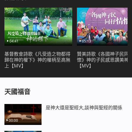
2 神心意已顯明，成全真愛神的人哪。活潑天
真的人喲，為神獻上讚美吔，美麗的舞兒喲，圍繞真
神齊跳躍喲，天南地北的人哪都被神聲音喚回來。生
命言語白白賜給我們，接受話語審判得潔淨哎，經受
熬煉的愛更堅喲，享受神的愛心甘甜哪（嘿……）。
04:41
05:13
可愛的神哪，有誰不愛吔，全心只愛實際神喲。啊
嘿……啊嘿……啊嘿……啊嘿……可愛的神哪，有誰不愛
基督教會詩歌《凡受造之物都得
贊美詩歌《各國神子民同
歸在神的權下》神的權柄至高無
懷》神的子民感恩讚美神
吔，全心只愛我的神哪。啊嘿……啊嘿……啊嘿……啊
上【MV】
【MV】
嘿……可愛的神哪，有誰不愛吔，全心只愛我的神
哪。世上一切我不愛吔，全心只愛我的神喲。感謝
你！（感謝你！）（感謝你！）（感謝你！）我們愛
天國福音
你！
是神大還是聖經大,談神與聖經的關係
00:00