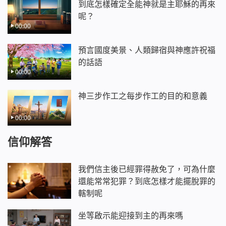
到底怎樣確定全能神就是主耶穌的再來
呢？
00:00
預言國度美景、人類歸宿與神應許祝福
的話語
00:00
神三步作工之每步作工的目的和意義
00:00
信仰解答
我們信主後已經罪得赦免了，可為什麼
還能常常犯罪？到底怎樣才能擺脫罪的
轄制呢
坐等啟示能迎接到主的再來嗎