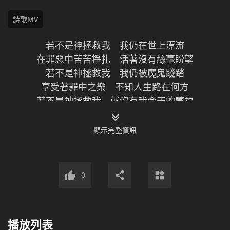
詩歌MV
若不是神拯救我 我仍在世上漂流
在罪惡中苦苦掙扎 活著沒有絲毫盼望
若不是神拯救我 我仍被魔鬼踐踏
享受著罪中之樂 不知人生路在何方
若不是神拯救我 就沒有我今天的蒙福
更不知人生存的價值 活著的意義是什麼
若不是神拯救我 我仍在渺茫中信仰
顯示完整資訊
仍在虛空之中度日 不知道應該忠於誰
我終於明白了 是神愛手牽我走
我才沒有迷失道路 走上光明的歷程
0
我終於明白了 神對人用心良苦
多年誤解得消除 甘願為神獻身心
若不是神拯救我 就沒有我今天的蒙福
播放列表
更不知人生存的價值 活著的意義是什麼