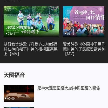
若不是神拯救我 我仍在渺茫中信仰
仍在虛空之中度日 不知道應該忠於誰
我終於明白了 是神愛手牽我走
我才沒有迷失道路 走上光明的歷程
我終於明白了 神對人用心良苦
04:41
05:13
多年誤解得消除 甘願為神獻身心
基督教會詩歌《凡受造之物都得
贊美詩歌《各國神子民同
歸在神的權下》神的權柄至高無
懷》神的子民感恩讚美神
上【MV】
【MV】
天國福音
是神大還是聖經大,談神與聖經的關係
00:00