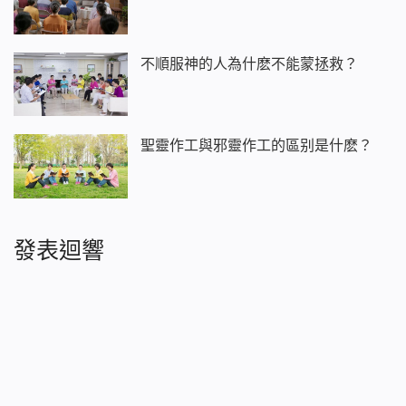
不順服神的人為什麽不能蒙拯救？
聖靈作工與邪靈作工的區别是什麽？
發表迴響