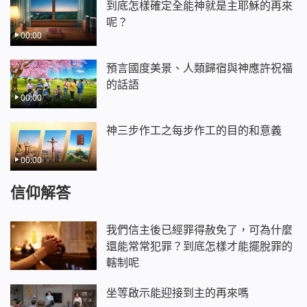
到底怎樣確定全能神就是主耶穌的再來
呢？
00:00
預言國度美景、人類歸宿與神應許祝福
的話語
00:00
神三步作工之每步作工的目的和意義
00:00
信仰解答
我們信主後已經罪得赦免了，可為什麼
還能常常犯罪？到底怎樣才能擺脫罪的
轄制呢
坐等啟示能迎接到主的再來嗎