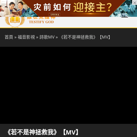
首頁
每日靈糧
天國福音
基督徒見證
信仰解答
聖經
首頁
»
福音影視
»
詩歌MV
»
《若不是神拯救我》【MV】
《若不是神拯救我》【MV】