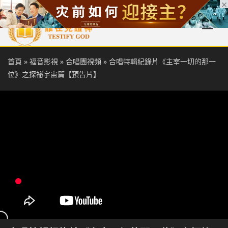
首頁
每日靈糧
天國福音
基督徒見證
信仰解答
聖經
首頁
»
福音影視
»
合唱團視頻
»
合唱特輯紀錄片《主宰一切的那一
位》之探祕宇宙篇【預告片】