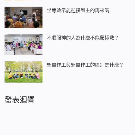
坐等啟示能迎接到主的再來嗎
不順服神的人為什麽不能蒙拯救？
聖靈作工與邪靈作工的區别是什麽？
發表迴響