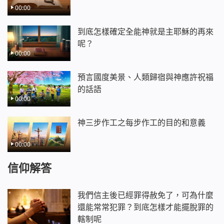
00:00
到底怎樣確定全能神就是主耶穌的再來
呢？
00:00
預言國度美景、人類歸宿與神應許祝福
的話語
00:00
神三步作工之每步作工的目的和意義
00:00
信仰解答
我們信主後已經罪得赦免了，可為什麼
還能常常犯罪？到底怎樣才能擺脫罪的
轄制呢