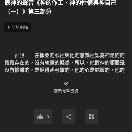
聽神的聲音《神的作工、神的性情與神自己
（一）》第三部分
神話語朗誦
神說：「
在挪亞的心裡與他的意識裡認為神是的的
確確存在的，沒有絲毫的疑惑，所以，他對神的順服是
沒有摻雜的，是經得起考驗的，他的心是純潔的，他的
心向神是敞開的，他不需要太多的道理上的認識來說服
他自己對神言聽計從，也不需要太多的事實來證實神的
顯示完整資訊
存在，以便讓他能夠接受神的託付，達到神讓他做什麼
他就做什麼，這是挪亞與現在的人在實質上的區別，這
也正是神眼中的完全人的真正解釋。神要的是挪亞這樣
的人，神稱許的是這樣的人，這樣的人也正是神祝福的
0
對象。在這裡你們得著什麼啟示了嗎？人看人的外表，
而神看的是人的內心與人的實質。
」