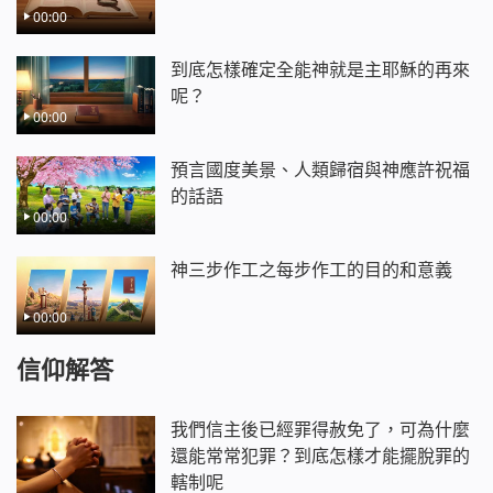
00:00
到底怎樣確定全能神就是主耶穌的再來
呢？
00:00
預言國度美景、人類歸宿與神應許祝福
的話語
00:00
神三步作工之每步作工的目的和意義
00:00
信仰解答
我們信主後已經罪得赦免了，可為什麼
還能常常犯罪？到底怎樣才能擺脫罪的
轄制呢