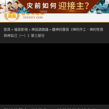
首頁
每日靈糧
天國福音
基督徒見證
信仰解答
聖經
首頁
»
福音影視
»
神話語朗誦
»
聽神的聲音《神的作工、神的性情
與神自己（一）》第三部分