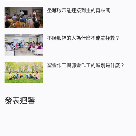
坐等啟示能迎接到主的再來嗎
不順服神的人為什麽不能蒙拯救？
聖靈作工與邪靈作工的區别是什麽？
發表迴響