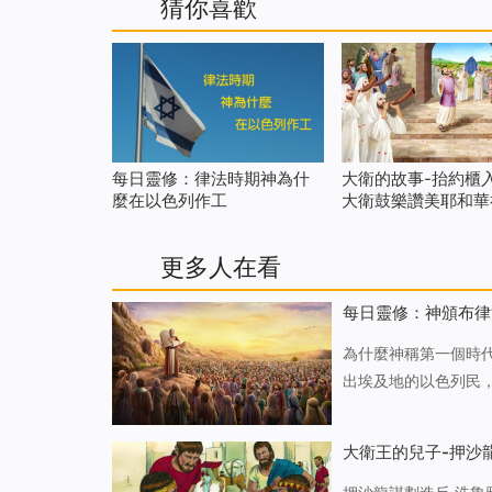
猜你喜歡
每日靈修：律法時期神為什
大衛的故事-抬約櫃入
麼在以色列作工
大衛鼓樂讚美耶和華
更多人在看
每日靈修：神頒布律
為什麼神稱第一個時代為律法時代 「在律法時代，耶和華定
出埃及地的以色列民
色列人的，以誡命來
定為罪或被稱為義。
大衛王的兒子-押沙