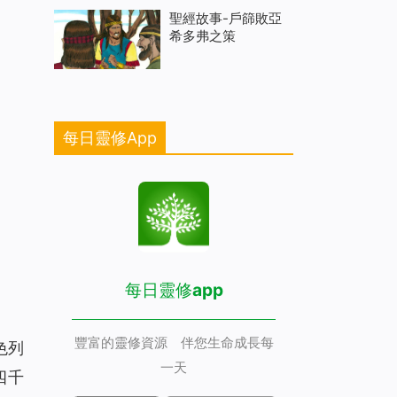
聖經故事-戶篩敗亞
希多弗之策
每日靈修App
每日靈修app
豐富的靈修資源 伴您生命成長每
色列
一天
四千