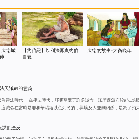
大衛城,
【約伯記】以利法再責約伯
大衛的故事-大衛晚年
神
自義
法與誡命的意義
了許多誡命，讓摩西頒布給那些跟隨他
，這誡命在當時是耶和華賜給以色列民的，與埃及人並無關係，是為了約
要求他們，是否守安息日，是否孝敬父母，是否拜偶像等等，以這些為原
在他們中間或者有耶…
龍謀劃造反