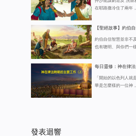
押沙龍謀劃造反 洗
在耶路撒冷住了兩年
地，王就與押沙龍親嘴。 此後，押沙龍為自己預備車馬，又派五十人在他前頭奔走
晨起來，站在城門的
【聖經故事】約伯自
約伯自信智慧並非不及
也有聰明、與你們一
竟成了朋友所譏笑的
腳的人。 強盜的帳棚
每日靈修：神在律法
「開始的以色列人就
華是怎麼樣的一位神
是否有律例，是否有
的應該出力流汗養家
發表迴響