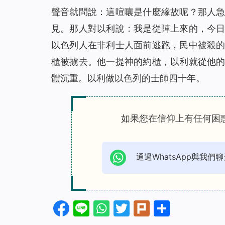
聲音就問說：這喧嚷是什麼緣故呢？那人
見。那人對以利說：我是從陣上來的，今
以色列人在非利士人面前逃跑，民中被殺
櫃被擄去。他一提神的約櫃，以利就從他
體沉重。以利做以色列的士師四十年。
如果您在信仰上有任何困
通過WhatsApp與我們聊
Facebook
Line
WhatsApp
Twitter
Plurk
分
享