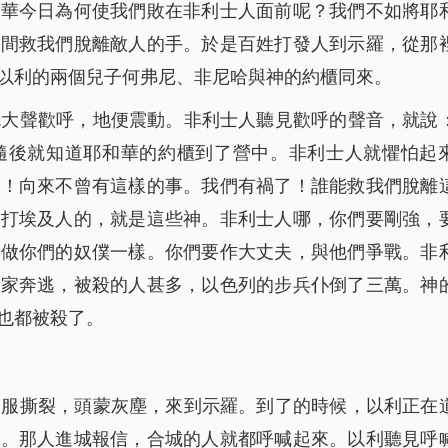
和華今日為何使我們敗在非利士人面前呢？我們不如將耶
中間救我們脫離敵人的手。於是百姓打發人到示羅，從那
以利的兩個兒子何弗尼、非尼哈與神的約櫃同來。
就大聲歡呼，地便震動。非利士人聽見歡呼的聲音，就說
隨後就知道耶和華的約櫃到了營中。非利士人就懼怕起
了！向來不曾有這樣的事。我們有禍了！誰能救我們脫離
擊打埃及人的，就是這些神。非利士人哪，你們要剛強，
們做你們的奴僕一樣。你們要作大丈夫，與他們爭戰。非
各家奔逃，被殺的人甚多，以色列的步兵仆倒了三萬。神
也都被殺了。
衣服撕裂，頭蒙灰塵，來到示羅。到了的時候，以利正在
憂。那人進城報信，合城的人就都呼喊起來。以利聽見呼