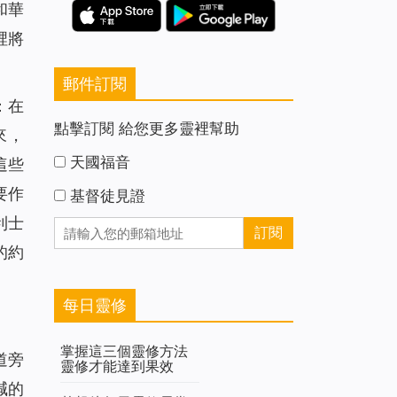
和華
裡將
郵件訂閱
：在
點擊訂閱 給您更多靈裡幫助
來，
天國福音
這些
要作
基督徒見證
利士
的約
每日靈修
掌握這三個靈修方法
道旁
靈修才能達到果效
喊的