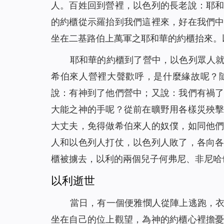
人。百姓回到營裡，以色列的長老說：耶
的約櫃從示羅抬到我們這裡來，好在我們
坐在二基路伯上萬軍之耶和華的約櫃抬來。
耶和華的約櫃到了營中，以色列眾人
希伯來人營裡大聲歡呼，是什麼緣故呢？
說：有神到了他們營中；又說：我們有禍
大能之神的手呢？從前在曠野用各樣災殃
大丈夫，免得做希伯來人的奴僕，如同他
人和以色列人打仗，以色列人敗了，各向
櫃被擄去，以利的兩個兒子何弗尼、非尼哈
以利逝世
當日，有一個便雅憫人從陣上逃跑，
坐在自己的位上觀望，為神的約櫃心裡擔