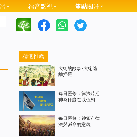
習
福音影視
焦點關注
精選推薦
大衛的故事-大衛逃
離掃羅
每日靈修：律法時期
神為什麼在以色列作
工
每日靈修：神頒布律
法與誡命的意義