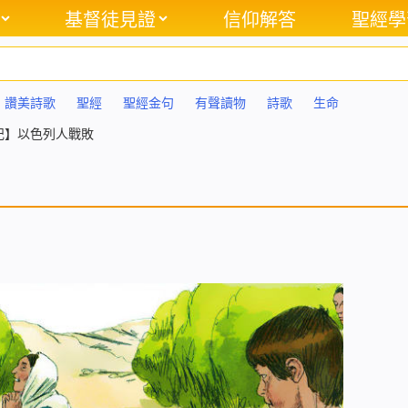
基督徒見證
信仰解答
聖經學
讚美詩歌
聖經
聖經金句
有聲讀物
詩歌
生命
記】以色列人戰敗