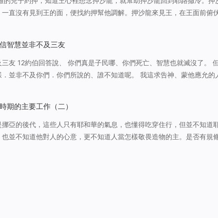
魯雅的兒子約押，知道王心裡想念押沙龍，就幫助押沙龍回到耶路撒冷。押
，一直沒有見到王的面，便找約押幫他調解。押沙龍來見王，在王面前俯
。押沙龍常常早
道旁，凡有爭訟…
信智慧並非不及三友
三友 12約伯回答說、 你們真是子民哪、你們死亡、智慧也就滅沒了。 
樣．並非不及你們．你們所說的、誰不知道呢。 我這求告神、蒙他應允的
．公義完全人、竟受了人的譏笑。 安逸的人心裡藐視災禍．這災禍常常等
興旺、惹神的…
時期的主要工作（二）
是挪亞的後代，這些人只有耶和華的氣息，也懂得吃穿住行，但並不知道
，也並不知道他對人的心意，更不知道人當怎樣敬畏造物的主。是否有規
受造之物對造物主該作的工作，亞當的後代並不知道這些。他們只知道做
糊口，做妻子的應該順服丈…