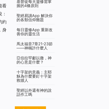
基督徒每天靈修需掌
握的4條原則
能看
說：
聖經易讀App 解決你
的各類信仰難題
的約
每日靈修App 重新改
，身
善你的靈生活
馬太福音7章21-23節
——神稱許什麼人
亞伯拉罕獻以撒，神
的心意是什麼？
十字架的意義：主耶
穌為什麼要釘十字架
救贖人
聖經以外還有神的說
話作工嗎