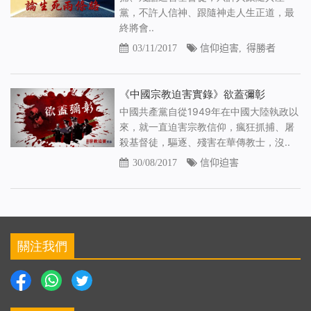
黨，不許人信神、跟隨神走人生正道，最
終將會..
03/11/2017
信仰迫害
,
得勝者
《中國宗教迫害實錄》欲蓋彌彰
中國共產黨自從1949年在中國大陸執政以
來，就一直迫害宗教信仰，瘋狂抓捕、屠
殺基督徒，驅逐、殘害在華傳教士，沒..
30/08/2017
信仰迫害
關注我們