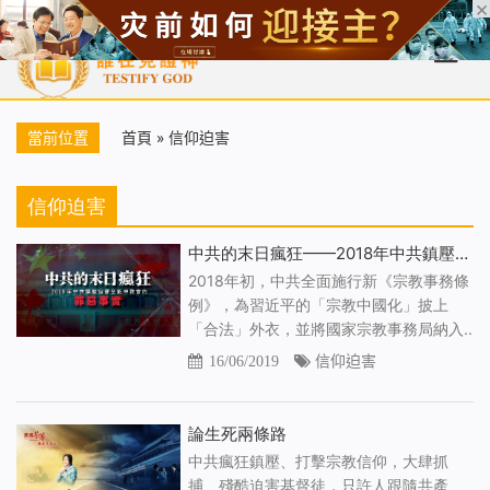
首頁
每日靈糧
天國福音
基督徒見證
信仰解答
聖經
當前位置
首頁
»
信仰迫害
信仰迫害
中共的末日瘋狂——2018年中共鎮壓迫害全能神教會的罪惡事實
2018年初，中共全面施行新《宗教事務條
例》，為習近平的「宗教中國化」披上
「合法」外衣，並將國家宗教事務局納入..
16/06/2019
信仰迫害
論生死兩條路
中共瘋狂鎮壓、打擊宗教信仰，大肆抓
捕、殘酷迫害基督徒，只許人跟隨共產