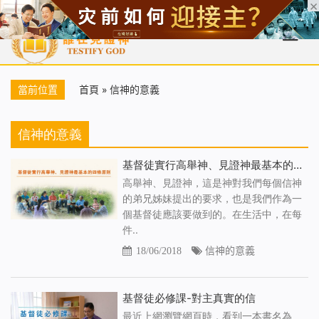
首頁
每日靈糧
天國福音
基督徒見證
信仰解答
聖經
當前位置
首頁
»
信神的意義
信神的意義
基督徒實行高舉神、見證神最基本的四條原則
高舉神、見證神，這是神對我們每個信神
的弟兄姊妹提出的要求，也是我們作為一
個基督徒應該要做到的。在生活中，在每
件..
18/06/2018
信神的意義
基督徒必修課-對主真實的信
最近上網瀏覽網頁時，看到一本書名為