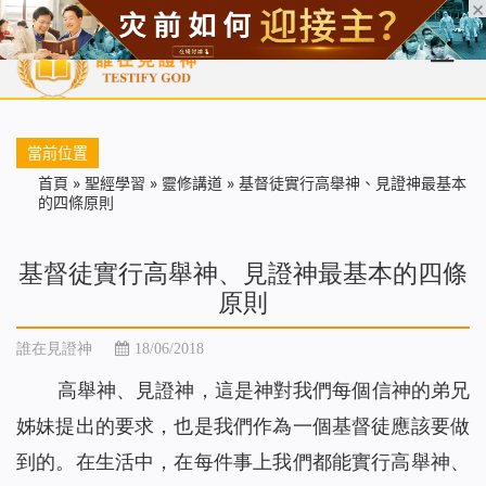
首頁
每日靈糧
天國福音
基督徒見證
信仰解答
聖經
當前位置
首頁
»
聖經學習
»
靈修講道
»
基督徒實行高舉神、見證神最基本
的四條原則
基督徒實行高舉神、見證神最基本的四條
原則
誰在見證神
18/06/2018
高舉神、見證神，這是神對我們每個信神的弟兄
姊妹提出的要求，也是我們作為一個基督徒應該要做
到的。在生活中，在每件事上我們都能實行高舉神、