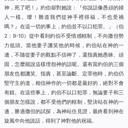
神，死了吧！』約伯卻對她說：『你說話像愚頑的婦
人一樣。噯！難道我們從神手裡得福，不也受禍
嗎？』在這一切的事上，約伯並不以口犯罪。」（伯
2：9-10）從中看到約伯不受情感轄制，不向撒但勢
力低頭。當他妻子譏笑他的時候，約伯站在神的一
邊，不隨從妻子的觀點不信神了，還指責她愚昧、頑
固，怎麼能說這樣埋怨神的話呢。還有當約伯的三個
朋友也都譏笑、指責，甚至論斷、定罪他時，約伯仍
堅守主的道，相信神作的一切都是最好的，絕對不會
有錯。在這些事上，約伯不以口犯罪，無論妻子和三
個朋友怎樣說，都不受他們的轄制，堅決站在神的一
邊，勝過撒但的試探，為神站住見證，最終看到神在
旋風中向他說話，得到了神對他的祝福。