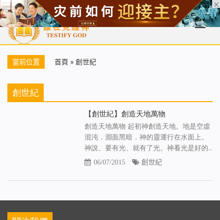
首頁
每日靈糧
天國福音
基督徒見證
信仰解答
聖經
當前位置
首頁
»
創世紀
創世紀
【創世紀】創造天地萬物
創造天地萬物 起初神創造天地。地是空虛
混沌．淵面黑暗．神的靈運行在水面上。
神說、要有光、就有了光。神看光是好的..
06/07/2015
創世紀