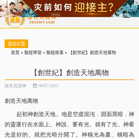
首頁
每日靈糧
天國福音
基督徒見證
信仰解答
聖經
當前位置
首頁
»
聖經學習
»
聖經故事
»
【創世紀】創造天地萬物
【創世紀】創造天地萬物
誰在見證神
06/07/2015
創造天地萬物
起初神創造天地。地是空虛混沌．淵面黑暗．神
的靈運行在水面上。神說、要有光、就有了光。神看
光是好的、就把光暗分開了。神稱光為晝、稱暗為