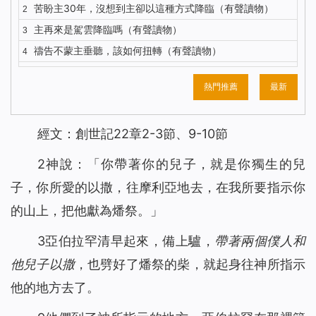
苦盼主30年，沒想到主卻以這種方式降臨（有聲讀物）
2
主再來是駕雲降臨嗎（有聲讀物）
3
禱告不蒙主垂聽，該如何扭轉（有聲讀物）
4
五餅二魚背後，主耶穌的心思到底是什麼？（有聲讀物）
5
熱門推薦
最新
你知道主耶穌復活顯現的更深意義嗎？（有聲讀物）
6
對聖經的這種觀念，讓我險些錯過主的再來（有聲讀物）
7
經文：創世記22章2-3節、9-10節
我終於明白了什麼才是有意義的人生（有聲讀物）
8
解決禱告中的3個問題，我們的禱告才能蒙主垂聽（有聲讀
9
2神說：「
你帶著你的兒子，就是你獨生的兒
物）
子，你所愛的以撒，往摩利亞地去，在我所要指示你
注重神的聲音才能迎接到主重歸（有聲讀物）
10
的山上，把他獻為燔祭。
」
識破撒但詭計後，聚會親近神我不再缺席（有聲讀物）
11
與其昧著良心工作 不如做誠實人大膽地說NO（有聲讀物）
12
3亞伯拉罕清早起來，備上驢，
帶著兩個僕人和
聖經中得救與進天國其實是兩碼事（有聲讀物）
13
他兒子以撒
，也劈好了燔祭的柴，就起身往神所指示
依靠神，收穫的不只是工作（有聲讀物）
14
他的地方去了。
身患淋巴癌，是神將我從死亡邊緣救回（有聲讀物）
15