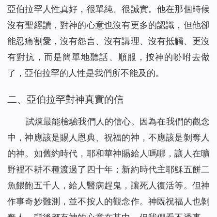
亞伯拉罕人性真好，很單純、很誠實。他在那個時候
孩子病危，是神讓他化險為夷（有聲讀物）
44
沒有聖經讀，對神的心意也沒有更多的認識，但他卻
我們應該怎樣對待執政掌權的？（有聲讀物）
45
聖經的預言，我終於知道該怎麼對待了（有聲讀物）
能忍痛割愛，沒有怨言、沒有講理、沒有抵觸、更沒
46
當計劃趕不上變化時，你該怎麼辦（有聲讀物）
47
有對抗，而是簡單地聽話、順服，按神的吩咐去做
不會扶持幫助弟兄姊妹怎麼辦？這裡有三條實行路途（有聲
48
了，亞伯拉罕的人性是我們所不能及的。
讀物）
撒瑪利亞婦人的聰明之處（有聲讀物）
49
二、亞伯拉罕對神真實的信
防備法利賽人和撒都該人的酵(有聲讀物)
50
試煉最能檢驗我們人的信心。因為在我們的觀念
埃提阿伯太監接受福音給我們的啟示（有聲讀物）
51
中，神應該是賜人恩典、祝福的神，不應該是剝奪人
約拿為何被魚吞（有聲讀物）
52
我對「迦南婦人的信心」有了新的認識（有聲讀物）
的神。如舊約時代，耶和華神賜給人嗎哪，讓人在曠
53
為什麼只有彼得認出了主耶穌是基督？（有聲讀物）
54
野裡不耕不種渡過了四十年；新約時代主耶穌五餅二
主耶穌為什麼稱許彼得的信呢（有聲讀物）
55
魚餵飽五千人，給人醫病趕鬼，讓死人復活等。但神
作事奇妙難測，並不按人的觀念作。神既祝福人也剝