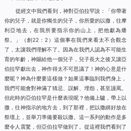
物）
從經文中我們看到，神對亞伯拉罕說：「
你帶著
當我改變自己的禱告後⋯⋯（有聲讀物）
30
你的兒子，就是你獨生的兒子，你所愛的以撒，往摩
在死亡線上，誰為她帶來了希望之光？(有聲讀物)
31
利亞地去，在我所要指示你的山上，把他獻為燔
風口浪尖，是誰保守爸爸平安回家？（有聲讀物）
32
祭。
」（創22：2）這個事在我們來看太不合觀念
有恩賜的人，真的是合神心意的人嗎（有聲讀物）
33
了，太讓我們理解不了。因為在我們人認為不可能生
神將我從網絡遊戲的泥潭中救起（有聲讀物）
34
只要做到三方面，你與神就能保持正常關係（有聲讀物）
育的年齡，神賜給他一個兒子，兒子長大之後又讓亞
35
基督徒靈修-掌握三要素，讓你與神更親近！（有聲讀物）
36
伯拉罕獻出去，神作得太不可思議了！神的心意是什
是誰給了她一個溫暖的家？（有聲讀物）
37
麼呢？神為什麼要這樣做？如果這事臨到我們身上，
【基督徒日記】將心安靜在神面前的四條實行（有聲讀物）
38
我們可能會對神滿了猜忌、誤解、埋怨，甚至謾罵。
懷孕七個月的我，被綁架後……（有聲讀物）
39
但此時的亞伯拉罕是什麼表現呢？他備上驢，帶上以
擺脫網絡小說的誘惑，我正常了！（有聲讀物）
40
撒，往神指示的地方去，到了那裡，把以撒綁好放在
「主耶穌不守安息日」給我們帶來的啟發（有聲讀物）
41
祭壇上，並舉刀準備要殺以撒。這一系列的動作是多
人生匆匆，我們該追求什麼？（有聲讀物）
42
麼令人震驚，但亞伯拉罕做到了。從這裡我們看到了
信仰逼迫：帶上癱瘓丈夫去逃亡（有聲讀物）
43