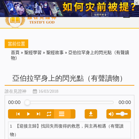
首頁
每日靈糧
天國福音
基督徒見證
信仰解答
聖經
當前位置
首頁
»
聖經學習
»
聖經故事
»
亞伯拉罕身上的閃光點（有聲讀
物）
亞伯拉罕身上的閃光點（有聲讀物）
誰在見證神
16/03/2018
00:00
00:00
【迎接主歸】找回失而復得的救恩，與主再相遇（有聲讀
1
物）