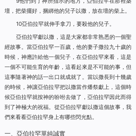
9他們到了神所指示的地方，亞伯拉罕在那裡築
聖經裡的話都是神默示的嗎
16
壇，把柴擺好，捆綁他的兒子以撒，放在壇的柴上。
神的拯救，使我脫離了「巫醫」的苦害（有聲讀物）
17
神的話語帶領我走出家人圍攻（有聲讀物）
18
10亞伯拉罕就伸手拿刀，要殺他的兒子。
看！主耶穌已「駕雲降臨」（有聲讀物）
19
亞伯拉罕獻以撒，這是大家都非常熟悉的一個聖
放下賭博後真輕鬆（有聲讀物）
20
經故事。當亞伯拉罕一百歲，他的妻子撒拉九十歲的
【基督徒必讀】基督徒當如何對待聖經預言（有聲讀物）
21
時候，神應許給他一個兒子，在亞伯拉罕來看，這是
神用皮子給亞當夏娃做衣服穿的心意是什么（有聲讀物）
22
為什麼禁食禱告，教會荒涼的問題還是沒有得到解決（有聲
一個不可能生育的年齡，這看起來是不可能的事，但
23
讀物）
這事隨著神的話一出口就成就了。當以撒長到十幾歲
信主卻白天犯罪、晚上認罪的人能進天國嗎 （有聲讀物）
24
的時候，神讓亞伯拉罕把以撒當作燔祭獻上，這個時
你知道如何禱告才能得到主的回應嗎（有聲讀物）
25
候亞伯拉罕就按神的吩咐去做了，亞伯拉罕因此而得
找回初心，誠實做人（有聲讀物）
26
到了神極大的祝福。從亞伯拉罕獻以撒這個故事，我
在神凡事都能！ ——一名年近70歲基督徒的演員經歷（有
27
們來看看亞伯拉罕身上有哪些閃光點。
聲讀物）
從富翁的空中樓閣夢帶來的啟發（有聲讀物）
28
一、亞伯拉罕單純誠實
從「神尋找迷路羊」的比喻中看到神對人類的愛惜（有聲讀
29