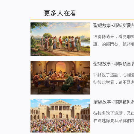
更多人在看
聖經故事-耶穌所愛
彼得轉過來，看見耶
誰」的那門徒。彼得
到我來的時候，與你
是說他不死，乃是說
聖經故事-耶穌預言
耶穌說了這話，心裡
徒彼此對看，猜不透
頭對他說：「你告訴
是誰呢？」耶穌回答
聖經故事-耶穌被判
彼拉多說了這話，又
在逾越節要我給你們
人，要巴拉巴！」這巴拉巴是個強盜。 當下彼拉多將