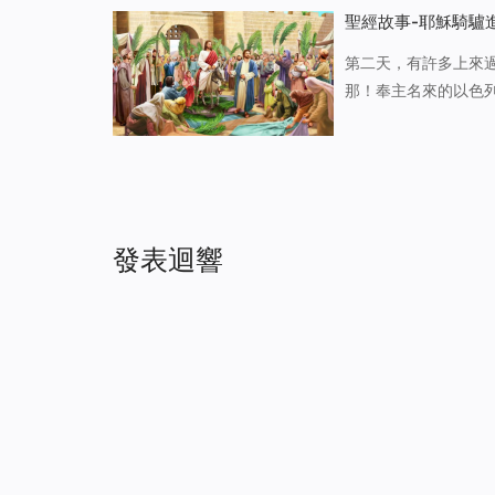
上，給他穿上紫袍，
聖經故事-耶穌騎驢
第二天，有許多上來
那！奉主名來的以色
的民（原文作女子）
了榮耀以後才想起這
發表迴響