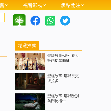
習
福音影視
焦點關注
精選推薦
聖經故事-法利賽人
等想捉拿耶穌
聖經故事-耶穌被交
彼拉多
聖經故事-耶穌臨別
為門徒禱告