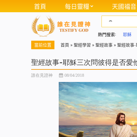
首頁
每日靈糧
天國福音
熱門搜索:
耶穌
當前位置
首頁
»
聖經學習
»
聖經故事
»
聖經故事
聖經故事-耶穌三次問彼得是否愛
誰在見證神
08/04/2018