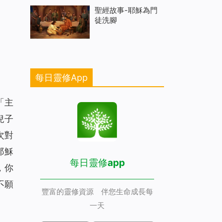
聖經故事-耶穌為門
徒洗腳
每日靈修App
「主
兒子
次對
耶穌
每日靈修app
，你
不願
豐富的靈修資源 伴您生命成長每
一天