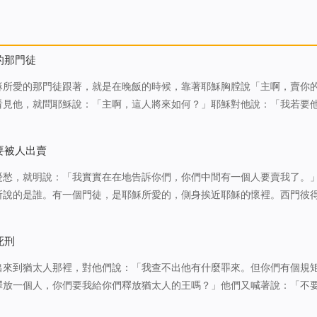
的那門徒
穌所愛的那門徒跟著，就是在晚飯的時候，靠著耶穌胸膛說「主啊，賣你
看見他，就問耶穌說：「主啊，這人將來如何？」耶穌對他說：「我若要
何干？你跟從我吧！」於是這話傳在弟兄中間，說那門徒不死。其實，耶
：「我若要他等到我來的時…
要被人出賣
憂愁，就明說：「我實實在在地告訴你們，你們中間有一個人要賣我了。
所說的是誰。有一個門徒，是耶穌所愛的，側身挨近耶穌的懷裡。西門彼
我們，主是指著誰說的。」那門徒便就勢靠著耶穌的胸膛，問他說：「主
說：「我蘸一點餅給誰，就…
死刑
出來到猶太人那裡，對他們說：「我查不出他有什麼罪來。但你們有個規
釋放一個人，你們要我給你們釋放猶太人的王嗎？」他們又喊著說：「不
耶穌鞭打了。兵丁用荊棘編做冠冕戴在他頭