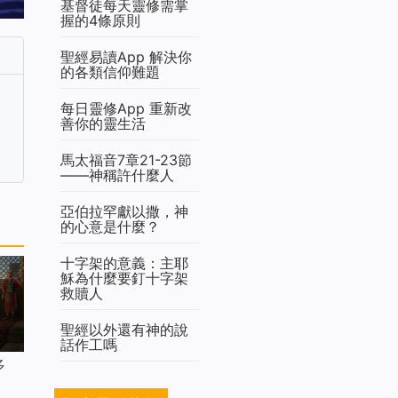
基督徒每天靈修需掌
握的4條原則
聖經易讀App 解決你
的各類信仰難題
每日靈修App 重新改
善你的靈生活
馬太福音7章21-23節
——神稱許什麼人
亞伯拉罕獻以撒，神
的心意是什麼？
十字架的意義：主耶
穌為什麼要釘十字架
救贖人
聖經以外還有神的說
話作工嗎
多