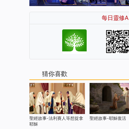
每日靈修A
猜你喜歡
聖經故事-法利賽人等想捉拿
聖經故事-耶穌復活
耶穌