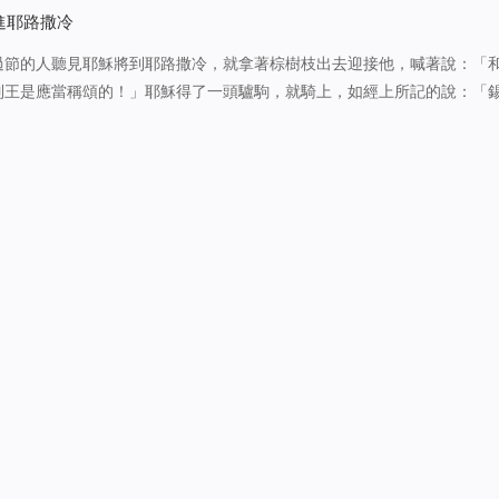
又挨近他，說：「恭喜，…
進耶路撒冷
過節的人聽見耶穌將到耶路撒冷，就拿著棕樹枝出去迎接他，喊著說：「
列王是應當稱頌的！」耶穌得了一頭驢駒，就騎上，如經上所記的說：「
哪，不要懼怕！你的王騎著驢駒來了。」這些事門徒起先不明白，等到耶
話是指著他寫的，並且眾人…