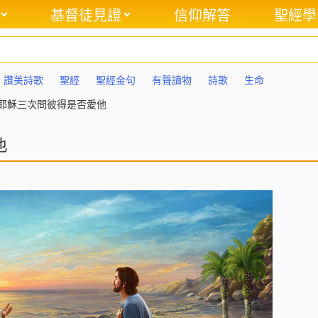
基督徒見證
信仰解答
聖經學
讚美詩歌
聖經
聖經金句
有聲讀物
詩歌
生命
-耶穌三次問彼得是否愛他
他