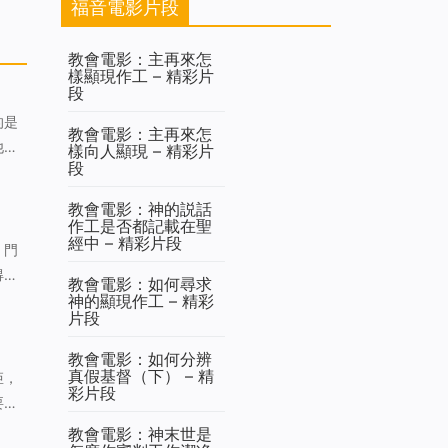
福音電影片段
教會電影：主再來怎
樣顯現作工 – 精彩片
段
的是
教會電影：主再來怎
他等
樣向人顯現 – 精彩片
段
穌不
教會電影：神的説話
作工是否都記載在聖
經中 – 精彩片段
」門
得點
教會電影：如何尋求
啊，
神的顯現作工 – 精彩
片段
教會電影：如何分辨
真假基督（下） – 精
矩，
彩片段
要這
教會電影：神末世是