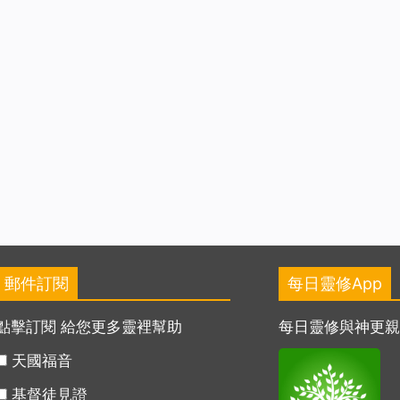
郵件訂閱
每日靈修App
點擊訂閱 給您更多靈裡幫助
每日靈修與神更
天國福音
基督徒見證