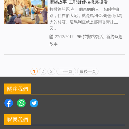
聖經故事-主耶穌使拉撒路復活
拉撒路的死 有一個患病的人，名叫拉撒
路，住在伯大尼，就是馬利亞和她姐姐馬
大的村莊。這馬利亞就是那用香膏抹主，
又..
27/12/2017
拉撒路復活
,
新約聖經
故事
1
2
3
下一頁
最後一頁
關注我們
聯繫我們