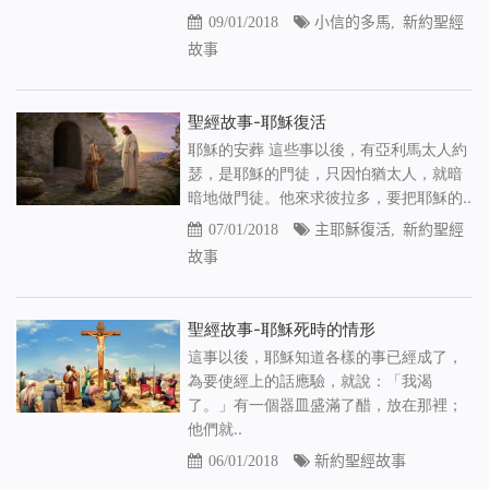
09/01/2018
小信的多馬
,
新約聖經
故事
聖經故事-耶穌復活
耶穌的安葬 這些事以後，有亞利馬太人約
瑟，是耶穌的門徒，只因怕猶太人，就暗
暗地做門徒。他來求彼拉多，要把耶穌的..
07/01/2018
主耶穌復活
,
新約聖經
故事
聖經故事-耶穌死時的情形
這事以後，耶穌知道各樣的事已經成了，
為要使經上的話應驗，就說：「我渴
了。」有一個器皿盛滿了醋，放在那裡；
他們就..
06/01/2018
新約聖經故事