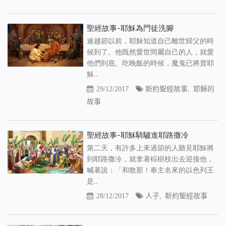
聖經故事-耶穌為門徒洗腳
逾越節以前，耶穌知道自己離世歸父的時
候到了。他既然愛世間屬自己的人，就愛
他們到底。吃晚飯的時候，魔鬼已將賣耶
穌..
29/12/2017
新約聖經故事
,
耶穌的
故事
聖經故事-耶穌騎驢進耶路撒冷
第二天，有許多上來過節的人聽見耶穌將
到耶路撒冷，就拿著棕樹枝出去迎接他，
喊著說：「和散那！奉主名來的以色列王
是..
28/12/2017
人子
,
新約聖經故事