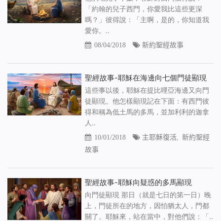
「約翰的兒子西門，你愛我比這些更深
嗎？」彼得說：「主啊，是的，你知道我
愛你。..
08/04/2018
新約聖經故事
聖經故事-耶穌在海邊向七個門徒顯現
這些事以後，耶穌在提比哩亞海邊又向門
徒顯現。他怎樣顯現記在下面：有西門彼
得和稱為低土馬的多馬，並加利利的迦拿
人..
10/01/2018
主耶穌復活
,
新約聖經
故事
聖經故事-耶穌向疑惑的多馬顯現
向門徒顯現 那日（就是七日的第一日）晚
上，門徒所在的地方，因怕猶太人，門都
關了。耶穌來，站在當中，對他們說：「..