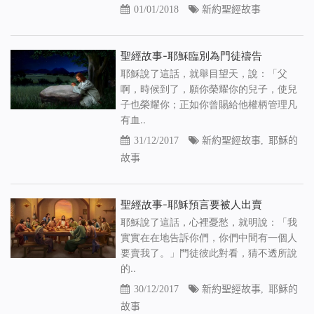
01/01/2018
新約聖經故事
聖經故事-耶穌臨別為門徒禱告
耶穌說了這話，就舉目望天，說：「父
啊，時候到了，願你榮耀你的兒子，使兒
子也榮耀你；正如你曾賜給他權柄管理凡
有血..
31/12/2017
新約聖經故事
,
耶穌的
故事
聖經故事-耶穌預言要被人出賣
耶穌說了這話，心裡憂愁，就明說：「我
實實在在地告訴你們，你們中間有一個人
要賣我了。」門徒彼此對看，猜不透所說
的..
30/12/2017
新約聖經故事
,
耶穌的
故事