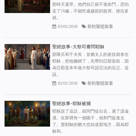
那時天還早。他們自己卻不進衙門，恐怕
染了污穢，不能吃逾越節的筵席。彼拉多
就..
03/01/2018
新約聖經故事
聖經故事-大祭司審問耶穌
那隊兵和千夫長，並猶太人的差役就拿住
耶穌，把他捆綁了，先帶到亞那面前，因
為亞那是本年做大祭司該亞法的岳父。這
該..
02/01/2018
新約聖經故事
聖經故事-耶穌被捕
耶穌說了這話，就同門徒出去，過了汲淪
溪。在那裡有一個園子，他和門徒進去
了。賣耶穌的猶大也知道那地方，因為耶
穌和..