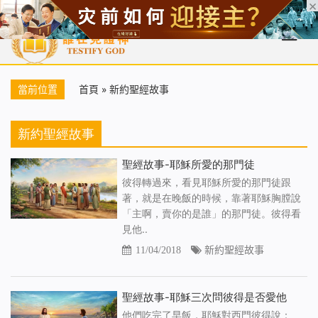
首頁
每日靈糧
天國福音
基督徒見證
信仰解答
聖經
當前位置
首頁
»
新約聖經故事
新約聖經故事
聖經故事-耶穌所愛的那門徒
彼得轉過來，看見耶穌所愛的那門徒跟
著，就是在晚飯的時候，靠著耶穌胸膛說
「主啊，賣你的是誰」的那門徒。彼得看
見他..
11/04/2018
新約聖經故事
聖經故事-耶穌三次問彼得是否愛他
他們吃完了早飯，耶穌對西門彼得說：