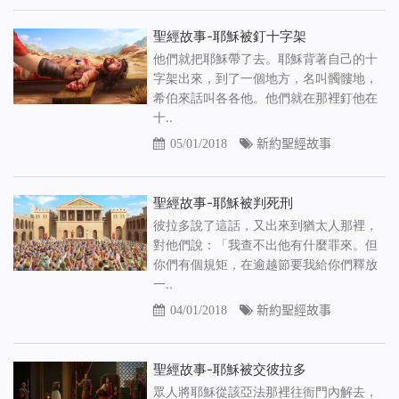
聖經故事-耶穌被釘十字架
他們就把耶穌帶了去。耶穌背著自己的十
字架出來，到了一個地方，名叫髑髏地，
希伯來話叫各各他。他們就在那裡釘他在
十..
05/01/2018
新約聖經故事
聖經故事-耶穌被判死刑
彼拉多說了這話，又出來到猶太人那裡，
對他們說：「我查不出他有什麼罪來。但
你們有個規矩，在逾越節要我給你們釋放
一..
04/01/2018
新約聖經故事
聖經故事-耶穌被交彼拉多
眾人將耶穌從該亞法那裡往衙門內解去，