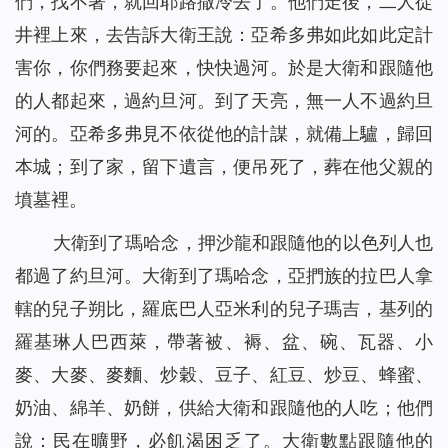
們，找不著，就回耶路撒冷去了。他們走後，二人從
井裡上來，去告訴大衛王說：亞希多弗如此如此定計
害你，你們務要起來，快快過河。於是大衛和跟隨他
的人都起來，過約旦河。到了天亮，無一人不過約旦
河的。亞希多弗見不依從他的計謀，就備上驢，歸回
本城；到了家，留下遺言，便吊死了，葬在他父親的
墳墓裡。
大衛到了瑪哈念，押沙龍和跟隨他的以色列人也
都過了約旦河。大衛到了瑪哈念，亞捫族的拉巴人拿
轄的兒子朔比，羅底巴人亞米利的兒子瑪吉，基列的
羅基琳人巴西萊，帶著被、褥、盆、碗、瓦器、小
麥、大麥、麥麵、炒穀、豆子、紅豆、炒豆、蜂蜜、
奶油、綿羊、奶餅，供給大衛和跟隨他的人吃；他們
說：民在曠野，必飢渴困乏了。大衛數點跟隨他的