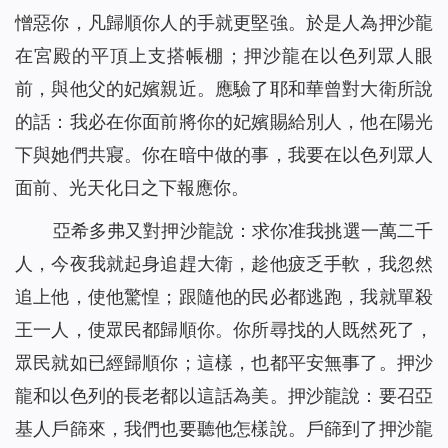
憎惡你，凡歸順你人的手就更堅強。於是人為押沙龍
在宮殿的平頂上支搭帳棚；押沙龍在以色列眾人眼
前，與他父的妃嬪親近。應驗了耶和華曾對大衛所說
的話：我必在你面前將你的妃嬪賜給別人，他在陽光
下與她們共寢。你在暗中做的事，我要在以色列眾人
面前、光天化日之下報應你。
亞希多弗又對押沙龍說：求你准我挑選一萬二千
人，今夜我就起身追趕大衛，趁他疲乏手軟，我忽然
追上他，使他驚惶；跟隨他的民必都逃跑，我就單殺
王一人，使眾民都歸順你。你所尋找的人既然死了，
眾民就如已經歸順你；這樣，也都平安無事了。押沙
龍和以色列的長老都以這話為美。押沙龍說：要召亞
基人戶篩來，我們也要聽他怎樣說。戶篩到了押沙龍