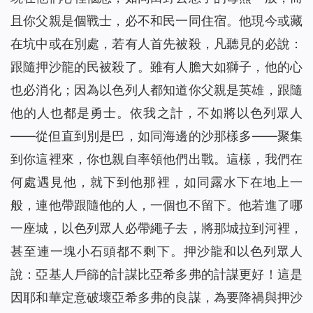
且你父親是個戰士，必不和民一同住宿。他現今或藏
在坑中或在別處，若有人首先被殺，凡聽見的必說：
跟隨押沙龍的民被殺了。雖有人膽大如獅子，他的心
也必消化；因為以色列人都知道你父親是英雄，跟隨
他的人也都是勇士。依我之計，不如將以色列眾人
——從但直到別是巴，如同海邊的沙那樣多——聚集
到你這裡來，你也親自率領他們出戰。這樣，我們在
何處遇見他，就下到他那裡，如同露水下在地上一
般，連他帶跟隨他的人，一個也不留下。他若進了哪
一座城，以色列眾人必帶繩子去，將那城拉到河裡，
甚至連一塊小石頭都不剩下。押沙龍和以色列眾人
說：亞基人戶篩的計謀比亞希多弗的計謀更好！這是
因耶和華定意破壞亞希多弗的良謀，為要降禍與押沙