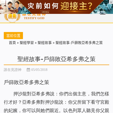
首頁
每日靈糧
天國福音
基督徒見證
信仰解答
聖經
當前位置
首頁
»
聖經學習
»
聖經故事
»
聖經故事-戶篩敗亞希多弗之策
聖經故事-戶篩敗亞希多弗之策
誰在見證神
05/05/2018
戶篩敗亞希多弗之策
押沙龍對亞希多弗說：你們出個主意，我們怎樣
行才好？亞希多弗對押沙龍說：你父所留下看守宮殿
的妃嬪，你可以與她們親近。以色列眾人聽見你父親