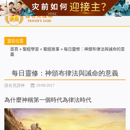
首頁
每日靈糧
天國福音
基督徒見證
信仰解答
聖經
當前位置
首頁
»
聖經學習
»
聖經故事
»
每日靈修：神頒布律法與誡命的意
義
每日靈修：神頒布律法與誡命的意義
誰在見證神
19/08/2017
為什麼神稱第一個時代為律法時代