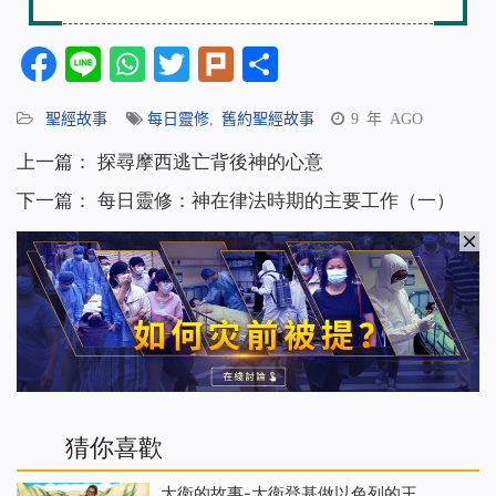
Facebook
Line
WhatsApp
Twitter
Plurk
分
享
聖經故事
每日靈修
,
舊約聖經故事
9 年 AGO
上一篇：
探尋摩西逃亡背後神的心意
下一篇：
每日靈修：神在律法時期的主要工作（一）
猜你喜歡
大衛的故事-大衛登基做以色列的王