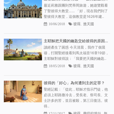
最近莉雅跟團到梵蒂岡旅遊，她遊覽觀看
了聖彼得大教堂…… 「好，現在我們到了
聖彼得大教堂，這個教堂是1626年建..
10/06/2018
彼得
,
進天國
主耶穌把天國的鑰匙交給彼得的原因是什麼？
讀經產生了困惑 今天清晨，我作了個晨
禱，打開聖經後看到馬太福音16章19節，
主耶穌對彼得說：「我要把天國的鑰匙..
18/05/2018
彼得
,
進天國
彼得的「好心」為何遭到主的定罪？
聖經記載：「從此，耶穌才指示門徒，他
必須上耶路撒冷去，受長老、祭司長、文
士許多的苦，並且被殺，第三日復活。彼
得..
17/11/2017
彼得
,
撒但的詭計
,
每