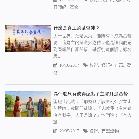
日讀經
,
靈修
什麼是真正的基督徒？
大千世界、茫茫人海，能夠有幸成為基督
徒，這是主的揀選與恩待，也是讓我們感
到榮耀與自豪的事。基督徒這個詞，顧名
思..
18/10/2017
彼得
,
遵行神旨意
,
靈
修
為什麼只有彼得認出了主耶穌是基督？（有聲讀物）
聖經上記載：「耶穌到了該撒利亞腓立比
的境內，就問門徒說：『人說我（有古卷
沒有我字）人子是誰？』他們說：『有人
說..
29/05/2017
彼得
,
有聲讀物