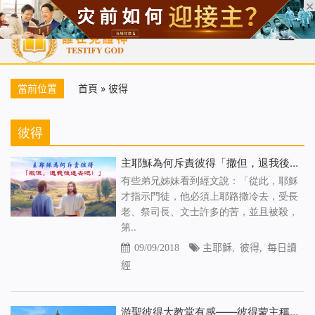
首頁
每日靈糧
天國福音
基督徒見證
信仰解答
聖經
當前位置
首頁
»
彼得
彼得
主耶穌為何斥責彼得「撒但，退我後邊去吧」
有些弟兄姊妹看到經文說：「從此，耶穌
才指示門徒，他必須上耶路撒冷去，受長
老、祭司長、文士許多的苦，並且被殺，
第..
09/09/2018
主耶穌
,
彼得
,
每日讀
經
游聖彼得大教堂有感——彼得蒙主稱許的實行