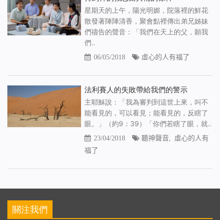
星期天的上午，陽光明媚，院落裡的鮮花
散發著陣陣清香，聚會點裡傳出弟兄姊妹
們禱告的聲音：「我們在天上的父，願我
們..
06/05/2018
虛心的人有福了
法利賽人的失敗帶給我們的警示
主耶穌說：「我為審判到這世上來，叫不
能看見的，可以看見；能看見的，反瞎了
眼。」（約9：39）「你們若瞎了眼，就..
23/04/2018
聽神聲音
,
虛心的人有
福了
關注我們