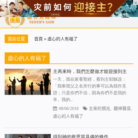
首頁
每日靈糧
天國福音
基督徒見證
信仰解答
聖經
當前位置
首頁
»
虛心的人有福了
虛心的人有福了
主再來時，我們怎麼做才能迎接到主
一天，我在家看聖經，看到主耶穌說：
「我奉我父之名所行的事可以為我作見
證；只是你們不信，因為你們不是我的
羊。我的..
08/06/2018
主來的預兆
,
聽神聲音
,
虛心的人有福了
得到神的救恩當具備的條件