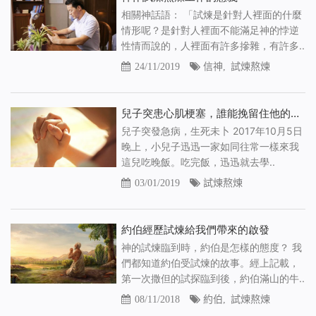
相關神話語： 「試煉是針對人裡面的什麼
情形呢？是針對人裡面不能滿足神的悖逆
性情而說的，人裡面有許多摻雜，有許多..
24/11/2019
信神
,
試煉熬煉
兒子突患心肌梗塞，誰能挽留住他的生命
兒子突發急病，生死未卜 2017年10月5日
晚上，小兒子迅迅一家如同往常一樣來我
這兒吃晚飯。吃完飯，迅迅就去學..
03/01/2019
試煉熬煉
約伯經歷試煉給我們帶來的啟發
神的試煉臨到時，約伯是怎樣的態度？ 我
們都知道約伯受試煉的故事。經上記載，
第一次撒但的試探臨到後，約伯滿山的牛..
08/11/2018
約伯
,
試煉熬煉