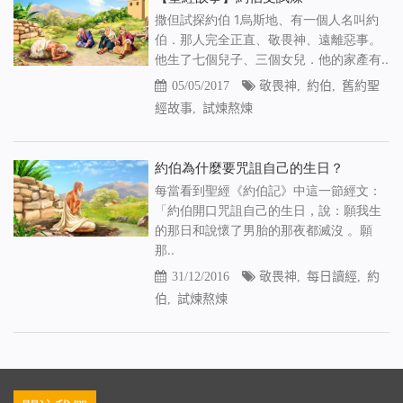
撒但試探約伯 1烏斯地、有一個人名叫約
伯．那人完全正直、敬畏神、遠離惡事。
他生了七個兒子、三個女兒．他的家產有..
05/05/2017
敬畏神
,
約伯
,
舊約聖
經故事
,
試煉熬煉
約伯為什麼要咒詛自己的生日？
每當看到聖經《約伯記》中這一節經文：
「約伯開口咒詛自己的生日，說：願我生
的那日和說懷了男胎的那夜都滅沒 。願
那..
31/12/2016
敬畏神
,
每日讀經
,
約
伯
,
試煉熬煉