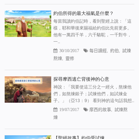
約伯所得的最大福氣是什麼？
每當我讀約伯記時，看到聖經上說：「這
樣，耶和華後來賜福給約伯比先前更多。
他有一萬四千羊，六千駱駝，一千對牛，
一..
30/10/2017
每日讀經
,
約伯
,
試煉
熬煉
,
靈修
探尋摩西逃亡背後神的心意
神說：「我要使這三分之一經火，熬煉他
們，如熬煉銀子；試煉他們，如試煉金
子。」（亞13：9） 看到神的這句話我想..
19/07/2017
摩西的故事
,
試煉熬
煉
【聖經故事】約伯受試煉