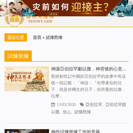
首頁
每日靈糧
天國福音
基督徒見證
信仰解答
聖經
當前位置
首頁
»
試煉熬煉
試煉熬煉
神讓亞伯拉罕獻以撒，神背後的心意你知道嗎
聖經創世記中關於亞伯拉罕的故事中有這
樣一段記載：「神說：『你帶著你的兒
子，就是你獨生的兒子，你所愛的以撒，
往摩..
13/03/2020
亞伯拉罕
,
亞伯拉罕獻
以撒
,
信心
,
試煉熬煉
神作試煉熬煉工作的意義