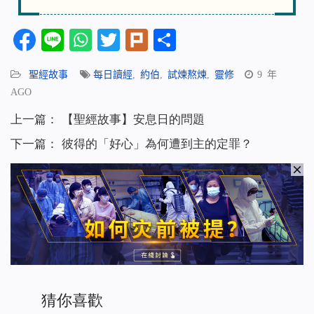
Facebook
Line
WhatsApp
Twitter
Plurk
分
享
聖經故事
每日讀經
,
約伯
,
試煉熬煉
,
靈修
9 年
AGO
上一篇：
【聖經故事】安息日的問題
下一篇：
彼得的「好心」為何遭到主的定罪？
猜你喜歡