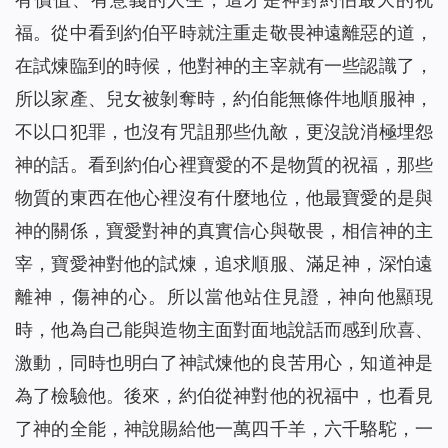
福。從中看到約伯平時就注重走敬畏神遠離惡的道，
在試煉臨到的時候，他對神的主宰就有一些認識了，
所以家產、兒女被剝奪時，約伯能無條件地順服神，
不以口犯罪，也沒有咒詛那些仇敵，更沒說消極埋怨
神的話。看到約伯心裡寶愛的不是物質的祝福，那些
物質的東西在他心裡沒有什麼地位，他最寶愛的是與
神的關係，寶愛對神的真實信心與敬畏，相信神的主
宰，寶愛神對他的試煉，追求順服、滿足神，深怕遠
離神，傷神的心。所以當他站住見證，神向他顯現
時，他為自己能與造物主面對面地說話而感到欣喜、
激動，同時也明白了神試煉他的良苦用心，知道神是
為了
檢驗
他。後來，約伯從神對他的祝福中，也看見
了神的全能，神說賜給他一萬四千羊，六千駱駝，一