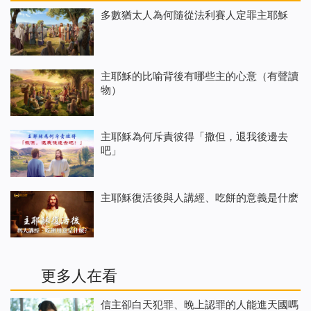
多數猶太人為何隨從法利賽人定罪主耶穌
主耶穌的比喻背後有哪些主的心意（有聲讀
物）
主耶穌為何斥責彼得「撒但，退我後邊去
吧」
主耶穌復活後與人講經、吃餅的意義是什麽
更多人在看
信主卻白天犯罪、晚上認罪的人能進天國嗎