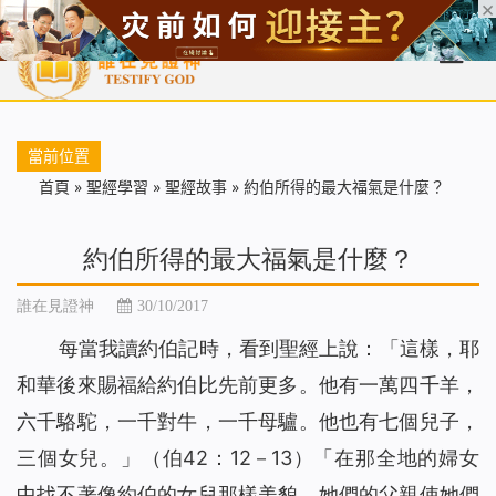
首頁
每日靈糧
天國福音
基督徒見證
信仰解答
聖經
當前位置
首頁
»
聖經學習
»
聖經故事
»
約伯所得的最大福氣是什麼？
約伯所得的最大福氣是什麼？
誰在見證神
30/10/2017
每當我讀約伯記時，看到聖經上說：「這樣，耶
和華後來賜福給約伯比先前更多。他有一萬四千羊，
六千駱駝，一千對牛，一千母驢。他也有七個兒子，
三個女兒。」（伯42：12－13）「在那全地的婦女
中找不著像約伯的女兒那樣美貌。她們的父親使她們