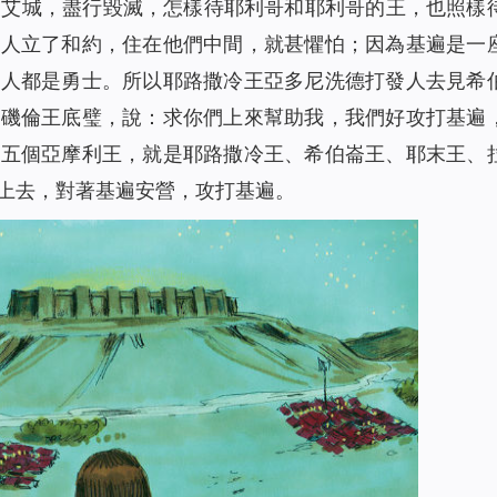
了艾城，盡行毀滅，怎樣待耶利哥和耶利哥的王，也照樣
列人立了和約，住在他們中間，就甚懼怕；因為基遍是一
的人都是勇士。所以耶路撒冷王亞多尼洗德打發人去見希
伊磯倫王底璧，說：求你們上來幫助我，我們好攻打基遍
是五個亞摩利王，就是耶路撒冷王、希伯崙王、耶末王、
上去，對著基遍安營，攻打基遍。