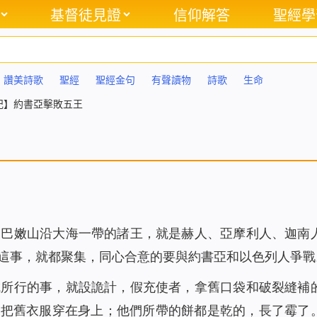
基督徒見證
信仰解答
聖經學
讚美詩歌
聖經
聖經金句
有聲讀物
詩歌
生命
記】約書亞擊敗五王
黎巴嫩山沿大海一帶的諸王，就是赫人、亞摩利人、迦南
這事，就都聚集，同心合意的要與約書亞和以色列人爭戰
城所行的事，就設詭計，假充使者，拿舊口袋和破裂縫補
，把舊衣服穿在身上；他們所帶的餅都是乾的，長了霉了