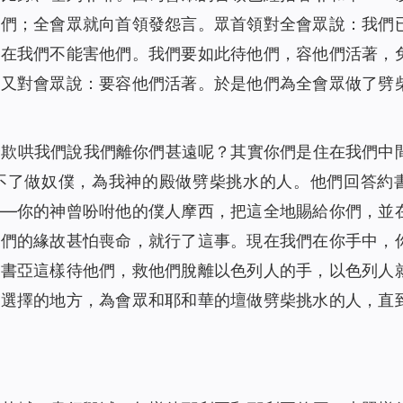
他們；全會眾就向首領發怨言。眾首領對全會眾說：我們
現在我們不能害他們。我們要如此待他們，容他們活著，
領又對會眾說：要容他們活著。於是他們為全會眾做了劈
麼欺哄我們說我們離你們甚遠呢？其實你們是住在我們中
不了做奴僕，為我神的殿做劈柴挑水的人。他們回答約
——你的神曾吩咐他的僕人摩西，把這全地賜給你們，並
你們的緣故甚怕喪命，就行了這事。現在我們在你手中，
約書亞這樣待他們，救他們脫離以色列人的手，以色列人
要選擇的地方，為會眾和耶和華的壇做劈柴挑水的人，直