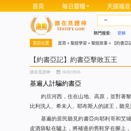
首頁
每日靈糧
天國福音
熱門搜索:
耶穌
當前位置
首頁
»
聖經學習
»
聖經故事
»
【約書亞
【約書亞記】約書亞擊敗五王
誰在見證神
16/02/2016
基遍人計騙約書亞
約旦河西，住在山地、高原，並對著
比利洗人、希未人、耶布斯人的諸王，聽見
基遍的居民聽見約書亞向耶利哥和艾
皮酒袋馱在驢上，將補過的舊鞋穿在腳上