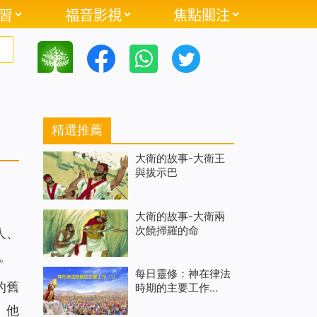
習
福音影視
焦點關注
精選推薦
大衛的故事-大衛王
與拔示巴
大衛的故事-大衛兩
次饒掃羅的命
人、
。
每日靈修：神在律法
的舊
時期的主要工作
（一）
。他