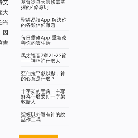
待艾
基督徒每天靈修需掌
握的4條原則
座大
聖經易讀App 解決你
伯崙
的各類信仰難題
，因
每日靈修App 重新改
拉吉
善你的靈生活
馬太福音7章21-23節
——神稱許什麼人
亞伯拉罕獻以撒，神
的心意是什麼？
十字架的意義：主耶
穌為什麼要釘十字架
救贖人
聖經以外還有神的說
話作工嗎