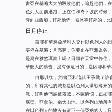
書亞在基遍大大的殺敗他們，追趕他們，
色列人面前逃跑，正在伯和崙下坡的時候
降到亞西加，打死他們。被冰雹打死的，比
日月停止
當耶和華將亞摩利人交付以色列人的
要停在基遍；月亮啊，你要止在亞雅崙谷
是寫在雅煞珥書上嗎？日頭在天當中停住
華聽人的禱告，沒有像這日的，是因耶和華
自那以後，約書亞和這諸王爭戰了許
的，所有其他的城都是以色列人爭戰奪來
戰，好叫他們盡被殺滅，不蒙憐憫，正如
底璧、亞拿伯、猶大山地、以色列山地所
在以色列人的地沒有留下一個亞衲族人，