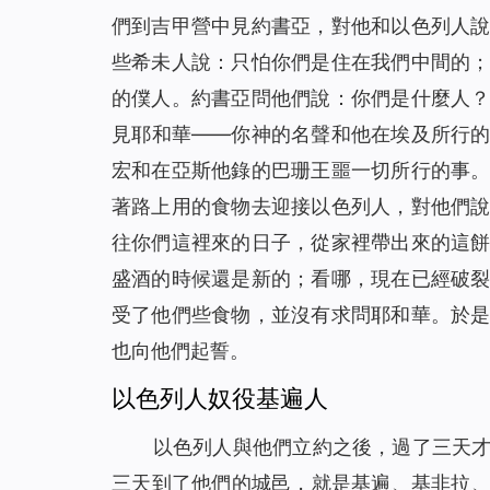
們到吉甲營中見約書亞，對他和以色列人
些希未人說：只怕你們是住在我們中間的
的僕人。約書亞問他們說：你們是什麼人
見耶和華——你神的名聲和他在埃及所行
宏和在亞斯他錄的巴珊王噩一切所行的事
著路上用的食物去迎接以色列人，對他們
往你們這裡來的日子，從家裡帶出來的這
盛酒的時候還是新的；看哪，現在已經破
受了他們些食物，並沒有求問耶和華。於
也向他們起誓。
以色列人奴役基遍人
以色列人與他們立約之後，過了三天
三天到了他們的城邑，就是基遍、基非拉