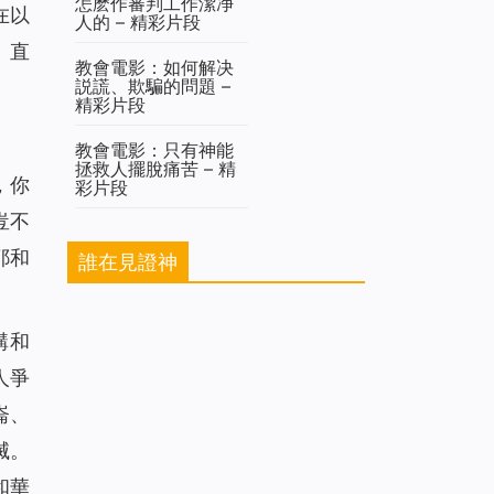
怎麽作審判工作潔净
在以
人的 – 精彩片段
）直
教會電影：如何解决
説謊、欺騙的問題 –
精彩片段
教會電影：只有神能
拯救人擺脫痛苦 – 精
，你
彩片段
豈不
耶和
誰在見證神
講和
人爭
崙、
滅。
和華