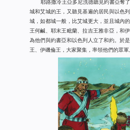
耶路撒冷王亞多尼洗德聽見約書亞奪
城和艾城的王，又聽見基遍的居民與以色
城，如都城一般，比艾城更大，並且城內
王何鹹、耶末王毗蘭、拉吉王雅非亞，和
為他們與約書亞和以色列人立了和約。於
王、伊磯倫王，大家聚集，率領他們的眾軍