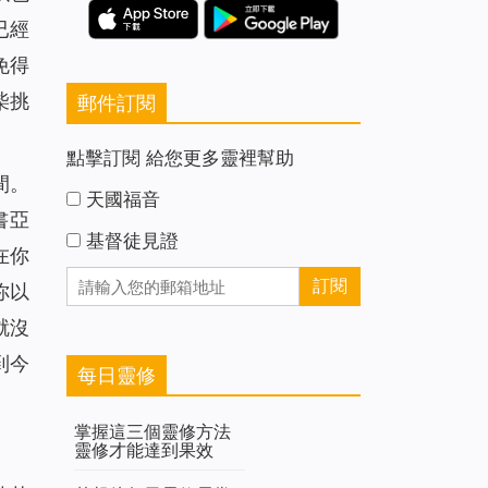
已經
免得
柴挑
郵件訂閱
點擊訂閱 給您更多靈裡幫助
間。
天國福音
書亞
基督徒見證
在你
你以
就沒
到今
每日靈修
掌握這三個靈修方法
靈修才能達到果效