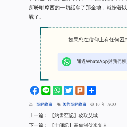
所吩咐摩西的一切話奪了那全地，就按著
戰了。
如果您在信仰上有任何困
通過WhatsApp與我們聊
Facebook
Line
WhatsApp
Twitter
Plurk
分
享
聖經故事
舊約聖經故事
10 年 AGO
上一篇：
【約書亞記】攻取艾城
下一篇：
【士師記】基甸制伏米甸人