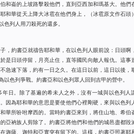
在伯和崙的上坡路擊殺他們，直到亞西加和瑪基大。他們
，耶和華從天上降大冰雹在他們身上，（冰雹原文作石頭
以色列人用刀殺死的還多。
日子，約書亞就禱告耶和華，在以色列人眼前說：日頭啊
。於是日頭停留，月亮止住，直等國民向敵人報仇。這事
，不急速下落，約有一日之久。在這日以前，這日以後，
為以色列爭戰。約書亞和以色列眾人回到吉甲的營中。
多年日。除了基遍的希未人之外，沒有一城與以色列人
的。因為耶和華的意思是要使他們心裡剛硬，來與以色列
耶和華所吩咐摩西的。當時約書亞來到，將住山地、希伯
有的亞衲族人剪除了。約書亞將他們和他們的城邑盡都毀
只在迦薩、迦特和亞實突有留下的。這樣，約書亞照著耶