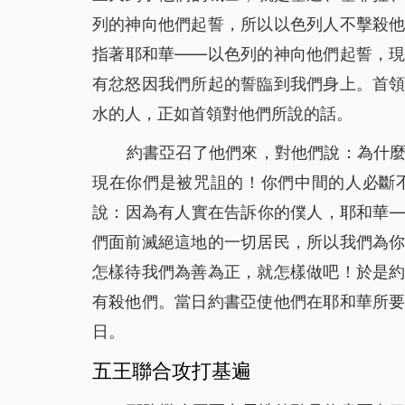
列的神向他們起誓，所以以色列人不擊殺
指著耶和華——以色列的神向他們起誓，
有忿怒因我們所起的誓臨到我們身上。首
水的人，正如首領對他們所說的話。
約書亞召了他們來，對他們說：為什
現在你們是被咒詛的！你們中間的人必斷
說：因為有人實在告訴你的僕人，耶和華
們面前滅絕這地的一切居民，所以我們為
怎樣待我們為善為正，就怎樣做吧！於是
有殺他們。當日約書亞使他們在耶和華所
日。
五王聯合攻打基遍