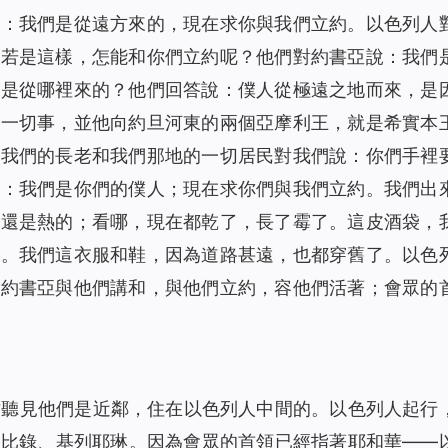
說：我們是從遠方來的，現在求你與我們立約。以色列人
；若是這樣，怎能和你們立約呢？他們對約書亞說：我們
？是從哪裡來的？他們回答說：僕人從極遠之地而來，是
的一切事，並他向約旦河東的兩個亞摩利王，就是希實本
。我們的長老和我們那地的一切居民對我們說：你們手裡
說：我們是你們的僕人；現在求你們與我們立約。我們出
餅還是熱的；看哪，現在都乾了，長了霉了。這皮酒袋，
裂。我們這衣服和鞋，因為道路甚遠，也都穿舊了。以色
是約書亞與他們講和，與他們立約，容他們活著；會眾的
才聽見他們是近鄰，住在以色列人中間的。以色列人起行
、比錄、基列耶琳。因為會眾的首領已經指著耶和華——