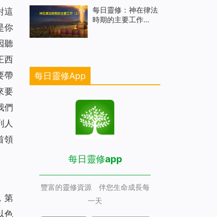
每日靈修：神在律法
對這
時期的主要工作
是你
（二）
因聽
王西
要帶
每日靈修App
來要
我們
列人
首領
每日靈修app
豐富的靈修資源 伴您生命成長每
，第
一天
以色