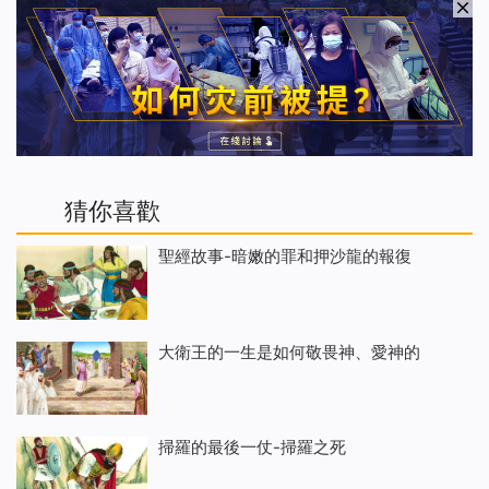
猜你喜歡
聖經故事-暗嫩的罪和押沙龍的報復
大衛王的一生是如何敬畏神、愛神的
掃羅的最後一仗-掃羅之死