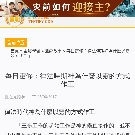
首頁
每日靈糧
天國福音
基督徒見證
信仰解答
聖經
當前位置
首頁
»
聖經學習
»
聖經故事
»
每日靈修：律法時期神為什麼以靈
的方式作工
每日靈修：律法時期神為什麼以靈的方式
作工
誰在見證神
25/08/2017
律法時代神為什麼以靈的方式作工
「三步工作的起始工作是神的靈直接作的，並不