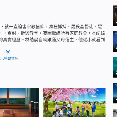
來，就一直迫害宗教信仰，瘋狂抓捕、屠殺基督徒，驅
》，查封、拆毀教堂，妄圖取締所有家庭教會。本紀錄
的真實經歷。林皓晨自幼跟隨父母信主，他從小就看到
主、傳福音。林皓晨一家接受了神的末世作工後，遭到
母親在逃亡中病逝，他與父親、哥哥三人四處逃亡、有
顯示完整資訊
肉分離、家破人亡……