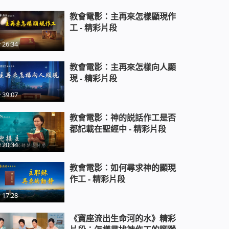
教會電影：主再來怎樣顯現作
工 - 精彩片段
基督徒精彩反駁中共的造謠毀謗
26:34
教會電影：主再來怎樣向人顯
《山東招遠案真相揭祕》麥當勞故
現 - 精彩片段
意殺人案背後的驚天陰謀
39:07
教會電影：神的説話作工是否
《中國宗教迫害實錄》欲蓋彌彰
都記載在聖經中 - 精彩片段
20:34
《窗外寒梅》基督徒的得勝見證
教會電影：如何尋求神的顯現
作工 - 精彩片段
17:28
基督教會紀錄片《中國宗教迫害實
《寶座流出生命河的水》精彩
錄》