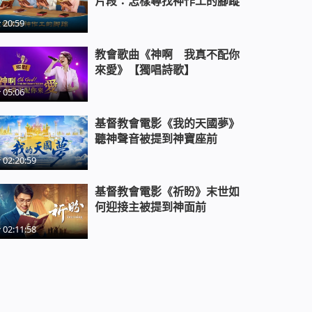
片段：怎樣尋找神作工的腳蹤
20:59
福音微電影《三自是我的保護傘》
教會歌曲《神啊 我真不配你
來愛》【獨唱詩歌】
福音電影《摧殘中的新生》
05:06
基督教會電影《我的天國夢》
聽神聲音被提到神寶座前
福音微電影 《魔窟脫險》
02:20:59
基督教會電影《祈盼》末世如
何迎接主被提到神面前
02:11:58