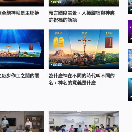
00:00
定全能神就是主耶穌
預言國度美景、人類歸宿與神應
許祝福的話語
00:00
之每步作工之間的關
為什麽神在不同的時代叫不同的
名，神名的意義是什麽