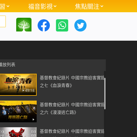
習
福音影視
焦點關注
中共的末日瘋狂——2018年中共鎮
壓迫害全能神教會的罪惡事實
27:41
播放列表
基督教會紀錄片 中國宗教迫害實錄
之七《血淚青春》
49:18
基督教會紀錄片 中國宗教迫害實錄
之六《漫漫逃亡路》
基督教會紀錄片 中國宗教迫害實錄