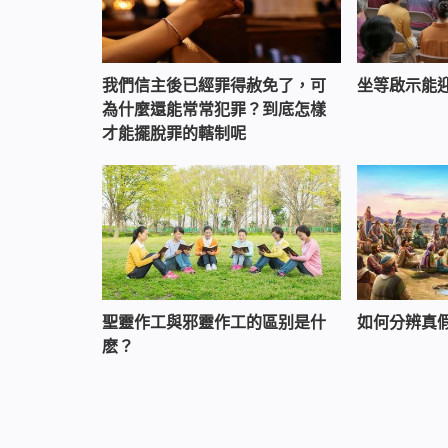
我們信主後已經罪得赦免了，可
坐等啟示能
為什麼還能常常犯罪？到底怎樣
才能擺脫罪的轄制呢
聖靈作工與邪靈作工的區别是什
如何分辨真
麽？