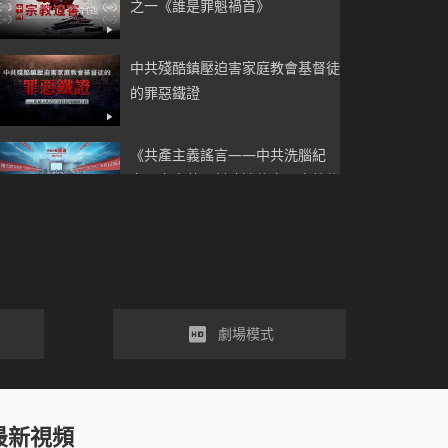
之一《誰是罪魁禍首》
中共殘酷鎮壓迫害家庭教會基督徒
的罪惡鐵證
《共產主義謠言——中共洗腦紀
實》之中共以封建迷信定罪宗教信
仰 荒唐在哪兒
基督教會紀錄片 中國宗教迫害實錄
之五《絕地重生》
《如此對話——審訊紀實》之中共
劇場模式
為何如此迫害基督徒
基督徒精彩反駁牧師的三大宗教觀
最新視頻
念