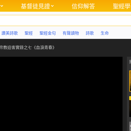
基督徒見證
信仰解答
聖經學
讚美詩歌
聖經
聖經金句
有聲讀物
詩歌
生命
國宗教迫害實錄之七《血淚青春》