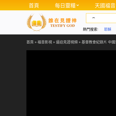
首頁
每日靈糧
天國福音
熱門搜索:
耶穌
首頁
»
福音影視
»
逼迫見證視頻
»
基督教會紀錄片 中