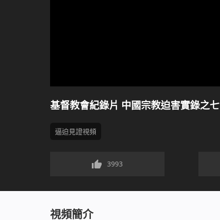
基督教會紀錄片 中國宗教迫害實錄之
逼迫見證視頻
3993
視頻簡介