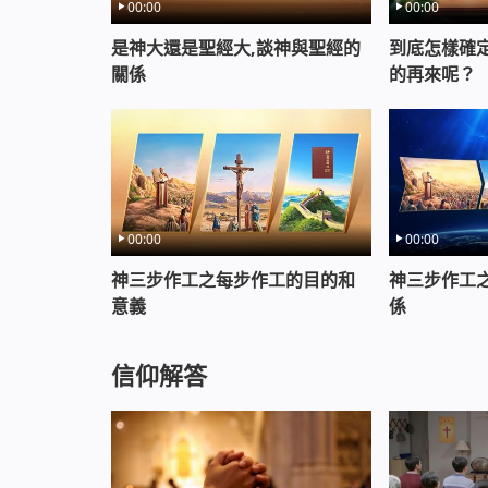
00:00
00:00
是神大還是聖經大,談神與聖經的
到底怎樣確
關係
的再來呢？
00:00
00:00
神三步作工之每步作工的目的和
神三步作工
意義
係
信仰解答