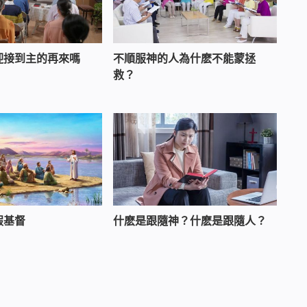
迎接到主的再來嗎
不順服神的人為什麽不能蒙拯
救？
假基督
什麽是跟隨神？什麽是跟隨人？