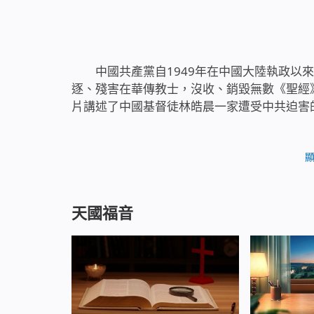
中國共產黨自1949年在中國大陸執政以
逐、殘害在華傳教士，沒收、銷毀無數《聖經
片講述了中國基督徒林皓晨一家遭受中共迫害
村支書常來家裡威脅、恐嚇父母，不讓他們信
了中共政府更加瘋狂的抓捕、迫害。林皓晨的
家難歸，原本幸福、美滿的家被中共迫害得骨
天國福音