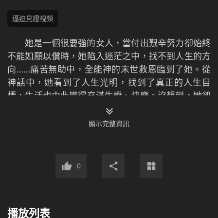
逼迫見證視頻
她是一個很要強的女人，當付出艱辛努力卻始終
不能如願以償時，她陷入迷茫之中，找不到­人生的方
向……痛苦無助中，全能神的末世救恩臨到了她。從
神話中，她看到了人生光明，­找到了真正的人生目
標，生活也由此變得充滿生機、快樂。沒想到，她卻
因此遭到中共政府­的祕密監視和抓捕。為了逼迫她出
賣教會，惡警試圖用「車輪戰」來摧垮她的意志：連
顯示完整資訊
續半­個月，只要她一打盹，就會遭到一頓毒打，面對
惡魔的無休止的折磨，她的精神一直處於高­度緊張、
恐懼之中……危難中，神一直陪伴在她左右，加給她
0
信心、膽量與智慧，使她在惡­魔的眼皮底下奇蹟般地
逃出魔窟！經歷這次中共政府的迫害，她徹底識透了
中共惡魔的邪惡­反動實質，更親歷了神主宰一切的奇
播放列表
妙作為，感受到了從神來的無微不至的關心與愛護，