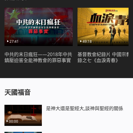
並­立定心志：把自己的一生完全交給神，盡好受造之
物的本分還報神恩！
相關推薦：
經歷迫害微電影《摧殘中的新生》
27:41
49:18
中共的末日瘋狂——2018年中共
基督教會紀錄片 中國宗教
鎮壓迫害全能神教會的罪惡事實
錄之七《血淚青春》
天國福音
是神大還是聖經大,談神與聖經的關係
00:00