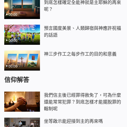
到底怎樣確定全能神就是主耶穌的再來
呢？
00:00
預言國度美景、人類歸宿與神應許祝福
的話語
00:00
神三步作工之每步作工的目的和意義
00:00
信仰解答
我們信主後已經罪得赦免了，可為什麼
還能常常犯罪？到底怎樣才能擺脫罪的
轄制呢
坐等啟示能迎接到主的再來嗎