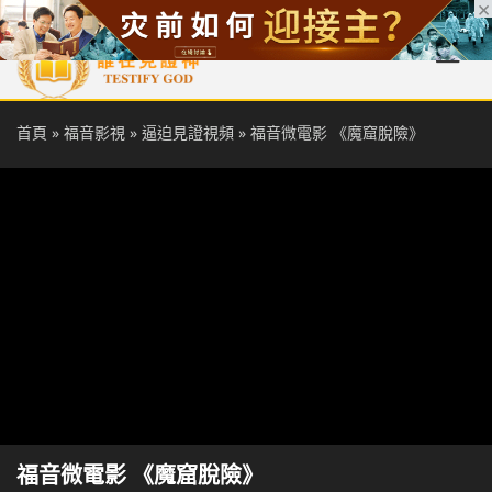
首頁
每日靈糧
天國福音
基督徒見證
信仰解答
聖經
首頁
»
福音影視
»
逼迫見證視頻
»
福音微電影 《魔窟脫險》
福音微電影 《魔窟脫險》