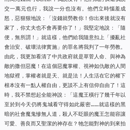
交一萬元也行，我說一分也沒有。他們立時惱羞成
怒，惡狠狠地說：「沒錢就勞教你！你出來後就沒有
家了，你丈夫也不會再要你了！」我堅定地說：「隨
便，無所謂！」就這樣，他們給我隨意扣上「擾亂社
會治安、破壞法律實施」的罪名將我判了一年勞教。
由此，我更加看清了中共政府就是草菅人命、與神為
敵的撒但惡魔！在這個惡魔掌權、視神如仇敵的人間
地獄裡，掌權者就是天、就是法！人生活在它的權下
根本沒有一點人權自由，更談不上有信仰自由了！這
時，我不禁想起全能神說：
「這魔王橫行了幾千年以
至於到今天仍將鬼城看守得如此嚴密……就這樣的黑
暗的社會魔鬼慘無人道，殺人不眨眼的魔王怎能容讓
可愛、善良而又聖潔的神存在？牠怎能對神的到來拍