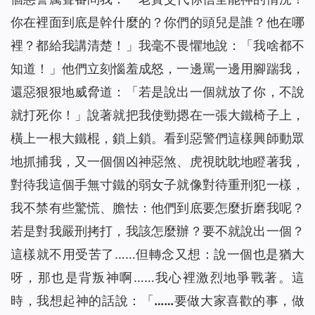
你在裡面到底是幹什麼的？你們的頭兒是誰？他在哪
裡？都給我講清楚！」我毫不畏懼地說：「我啥都不
知道！」他們立刻惱羞成怒，一邊罵一邊用腳踹我，
還惡狠狠地威脅道：「若是說出一個就放了你，不說
就打死你！」說著就把我使勁摁在一張大鐵椅子上，
橫上一根大鐵棍，鎖上鎖。看到惡警們這樣興師動眾
地抓捕我，又一個個凶神惡煞、虎視眈眈地瞪著我，
對待我這個手無寸鐵的弱女子就像對待重刑犯一樣，
我不禁有些驚慌、膽怯：他們到底要怎麼折磨我呢？
若是對我嚴刑拷打，我該怎麼辦？要不就說出一個？
這樣就不用受苦了……但轉念又想：說一個也是猶大
呀，那也是背叛神啊……我心裡激烈地爭戰著。這
時，我想起神的話說：
「……要做大家喜歡的事，做