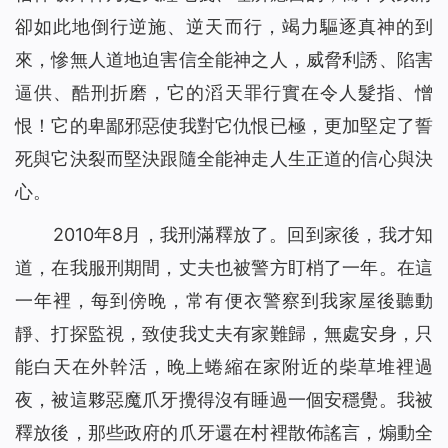
卻如此地倒行逆施、逆天而行，竭力驅逐真神的到
來，慘無人道地迫害信全能神之人，威脅利誘、陷害
逼供、酷刑折磨，它的滔天罪行實在令人髮指、憎
恨！它的卑鄙邪惡使我對它仇恨已極，更加堅定了誓
死與它決裂而堅決跟隨全能神走人生正道的信心與決
心。
2010年8月，我刑滿釋放了。回到家後，我才知
道，在我服刑期間，丈夫也被警方盯梢了一年。在這
一年裡，每到傍晚，常有便衣警察到我家屋後聽動
靜、打探監視，致使我丈夫有家難歸，無處安身，只
能白天在外幹活，晚上蜷縮在家附近的柴草堆裡過
夜，被這夥惡魔爪牙攪得沒有睡過一個安穩覺。我被
釋放後，那些政府的爪牙還在村裡散佈謠言，煽動全