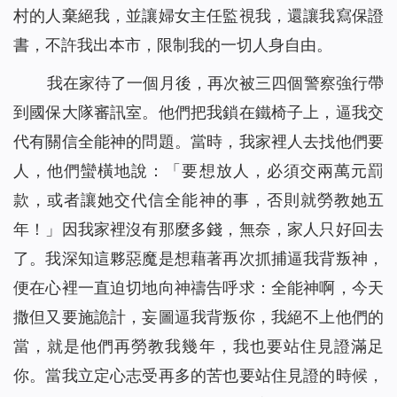
村的人棄絕我，並讓婦女主任監視我，還讓我寫保證
書，不許我出本市，限制我的一切人身自由。
我在家待了一個月後，再次被三四個警察強行帶
到國保大隊審訊室。他們把我鎖在鐵椅子上，逼我交
代有關信全能神的問題。當時，我家裡人去找他們要
人，他們蠻橫地說：「要想放人，必須交兩萬元罰
款，或者讓她交代信全能神的事，否則就勞教她五
年！」因我家裡沒有那麼多錢，無奈，家人只好回去
了。我深知這夥惡魔是想藉著再次抓捕逼我背叛神，
便在心裡一直迫切地向神禱告呼求：全能神啊，今天
撒但又要施詭計，妄圖逼我背叛你，我絕不上他們的
當，就是他們再勞教我幾年，我也要站住見證滿足
你。當我立定心志受再多的苦也要站住見證的時候，