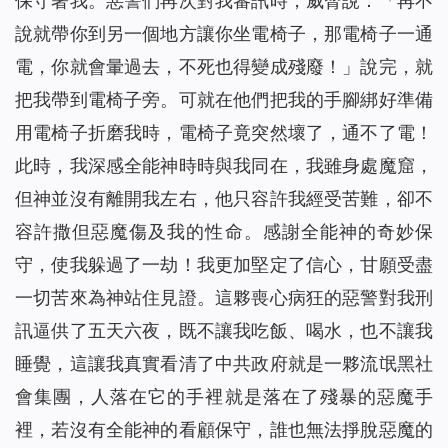
保守著我。惡警們再次對我審訊時，威脅說：「再不
說就帶你到另一個地方讓你坐電椅子，那電椅子一通
電，你就會暈過去，不死也得變成殘廢！」說完，就
把我帶到電椅子旁。可就在他們把我的手腳綁好準備
用電椅子折磨我時，電椅子竟突然壞了，通不了電！
此時，我深感全能神時時與我同在，我雖身處魔窟，
但神並沒有離開我左右，他只容許我經受苦難，卻不
容許撒但惡魔傷及我的性命。感謝全能神的奇妙保
守，使我躲過了一劫！我更加堅定了信心，甘願受盡
一切苦來為神站住見證。這夥喪心病狂的惡警對我刑
訊逼供了五天六夜，既不讓我吃飯、喝水，也不讓我
睡覺，這讓我真實看清了中共政府就是一夥流氓黑社
會集團，人落在它的手裡就是落在了殘暴的惡魔手
裡，若沒有全能神的看顧保守，誰也無法掙脫惡魔的