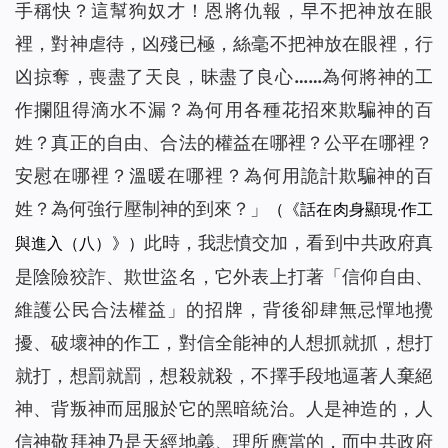
手稱快？這幫狗奴才！恩將仇報，早不把神放在眼
裡，對神虐待，凶殘已極，絲毫不把神放在眼裡，行
凶掠奪，喪盡了天良，昧盡了良心……為何將神的工
作攔阻得滴水不漏？為何用各種花招來欺騙神的百
姓？真正的自由、合法的權益在哪裡？公平在哪裡？
安慰在哪裡？溫暖在哪裡？為何用詭計欺騙神的百
姓？為何強行壓制神的到來？」
（《話在肉身顯現·作工
此時，我悲憤交加，看到中共政府真
與進入（八）》）
是陰險狡詐、欺世盜名，它外表上打著「信仰自由、
維護公民合法權益」的招牌，背後卻肆無忌憚地攪
擾、破壞神的作工，對信全能神的人想抓就抓，想打
就打，想罰就罰，想殺就殺，不擇手段地逼著人棄絕
神、背叛神而屈服於它的黑暗統治。人是神造的，人
信神敬拜神乃是天經地義、理所應當的，而中共政府