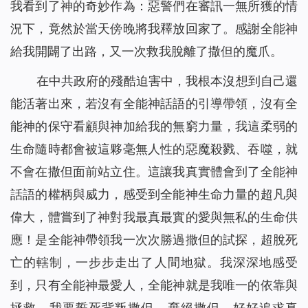
我看到了神的奇妙作為：惡警們在審訊一無所獲的情
況下，竟然於當天傍晚將我釋放回家了。感謝全能神
給我開闢了出路，又一次救我脫離了撒但的魔爪。
在中共政府的殘酷迫害中，我根本沒想到自己還
能活著出來，若沒有全能神話語的引導帶領，沒有全
能神的保守看顧與神加給我的無窮力量，我這柔弱的
生命隨時都會被這夥毫無人性的惡魔殺戮、吞噬，就
不會在撒但面前站立住。這讓我真實體會到了全能神
話語的權柄與威力，感受到全能神生命力量的超凡與
偉大，體嘗到了神對我最真最實的愛與無私的生命供
應！是全能神帶領我一次次勝過撒但的試探，超脫死
亡的轄制，一步步走出了人間地獄。我深深地感受
到，只有全能神最愛人，全能神就是我唯一的依靠與
拯救，我要誓死背叛撒但、棄絕撒但，好好追求真