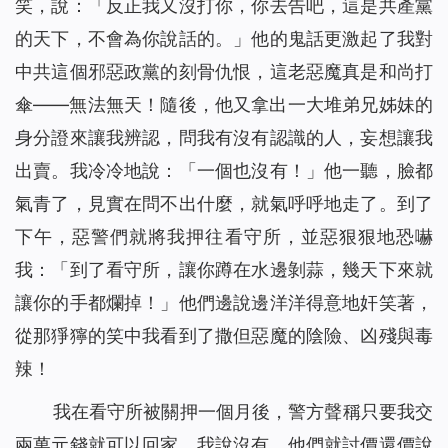
笑，說：「反正我又沒打你，你去告吧，這是共產黨
的天下，不會為你說話的。」他的鬼話更激起了我對
中共這個邪惡政黨的刻骨仇恨，這老惡魔真是和尚打
傘——無法無天！隨後，他又拿出一大堆弟兄姊妹的
身分證來讓我辨認，問我有沒有認識的人，妄想讓我
出賣。我冷冷地說：「一個也沒有！」他一聽，臉都
氣青了，見實在問不出什麼，就氣呼呼地走了。到了
下午，惡警們就將我押往看守所，並惡狠狠地恐嚇
我：「到了看守所，讓你蹲在水邊剝蒜，幾天下來就
讓你的手都爛掉！」他們邊說邊洋洋得意地奸笑著，
從那猙獰的笑中我看到了撒但惡魔的陰險、凶殘與毒
辣！
我在看守所被關押一個月後，警方聲稱只要我交
兩萬元錢就可以回家，我說沒有，他們就討價還價說