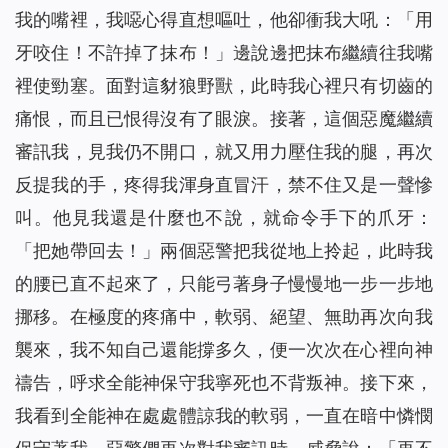
我的嘴裡，我噁心得直想嘔吐，他卻衝我大吼：「用
牙咬住！不許掉了抹布！」邊說邊把抹布繼續往我嘴
裡使勁塞。面對這豺狼野獸，此時我心裡只有切齒的
痛恨，而且已恨得沒有了眼淚。接著，這個惡魔繼續
審訊我，見我仍不開口，就又用力壓住我的腿，再次
反提我的手，疼得我渾身直冒汗，禁不住又是一聲慘
叫。他見我還是什麼也不說，就命令手下的爪牙：
「把她帶回去！」兩個惡警把我從地上拎起，此時我
的腰已直不起來了，只能弓著身子慢慢地一步一步地
挪移。在極度的疼痛中，軟弱、絕望、無助再次向我
襲來，我不知自己還能撐多久，便一次次在心裡向神
禱告，呼求全能神保守我寧死也不背叛神。接下來，
我看到全能神在處處體諒我的軟弱，一直在暗中憐憫