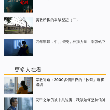
勞教所裡的辛酸歷記（二）
四年牢獄，中共摧殘，神加力量，剛強站立
更多人在看
宗教逼迫：2000多個日夜的「軟禁」還將
繼續
花甲之年仍被中共迫害，我該如何堅持信神