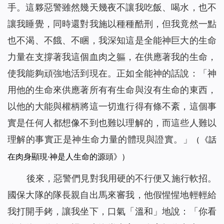
手。這夥惡警雖然幾天幾夜不讓我吃飯、喝水，也不
讓我睡覺，同時還對我施以種種酷刑，但我竟然一點
也不渴、不餓、不睏，我深知這是全能神巨大的生命
力量在支撐著我這個血肉之軀，在供應著我的生命，
使我能夠頑強地活到現在。正如全能神的話說：
「神
用他的生命來供應著所有有生命與沒有生命的東西，
以他的大能與權柄將這一切進行得有條不紊，這個事
實是任何人都想像不到也難以理解的，而這些人難以
理解的事實正是神生命力量的體現與證實。」
（《話
在肉身顯現·神是人生命的源頭》）
後來，惡警們見對我用硬的不行便又施行軟招。
國保大隊的隊長親自出馬來審我，他假惺惺地輕輕給
我打開手銬，讓我坐下，口氣「溫和」地說：「你看