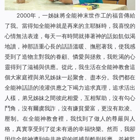
2000年，一姊妹將全能神末世作工的福音傳給
了我。當得知全能神就是再來的主耶穌時，我喜悅的
心情無法表達，每天一有時間就捧著神的話如飢似渴
地讀，神那語重心長的話語溫暖、撫慰著我，使我感
受到了造物主對我的眷顧、憐愛與拯救，我乾渴的心
靈得到了滋補與供應。從此，我生活在全能神教會這
個大家庭裡與弟兄姊妹一起聚會、盡本分。我們都在
全能神話語的澆灌供應之下竭力追求真理，追求活出
人樣，弟兄姊妹之間彼此相愛，互相幫助，沒有勾心
鬥角，沒有爾虞我詐，沒有嫌貧愛富，更沒有欺凌、
壓制。在全能神教會裡，我找到了做人的尊嚴與人
格，真實享受到了從未有過的幸福快樂。然而，我卻
因信全能神遭到中共政府的抓捕與酷刑折磨，並被監