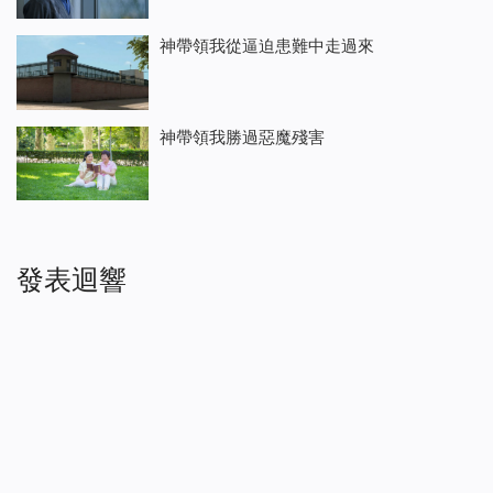
神帶領我從逼迫患難中走過來
神帶領我勝過惡魔殘害
發表迴響