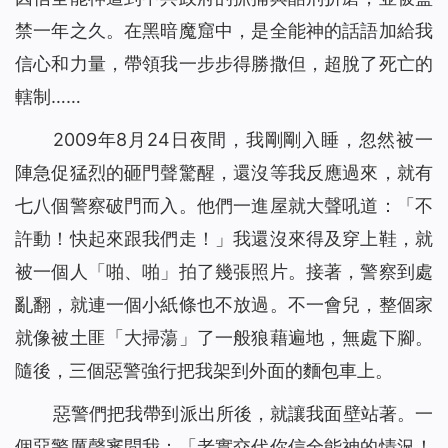
禁一年之久。在黑暗魔窟中，是全能神的話語加給我
信心和力量，帶領我一步步得勝撒但，超脫了死亡的
轄制……
2009年8月24日夜間，我剛剛入睡，忽然被一
陣急促猛烈的砸門聲驚醒，還沒等我反應過來，就有
七八個警察破門而入。他們一進屋就大聲吼道：「不
許動！快起來跟我們走！」我還沒來得及穿上鞋，就
被一個人「啪、啪」拍了幾張照片。接著，警察到處
亂翻，就連一個小紙條也不放過。不一會兒，整個家
就像被土匪「大掃蕩」了一般狼藉遍地，無處下腳。
隨後，三個惡警強行把我架到外面的麵包車上。
惡警們把我帶到派出所後，就讓我面壁站著。一
個惡警厲聲審問我：「老實交代你信全能神的情況！