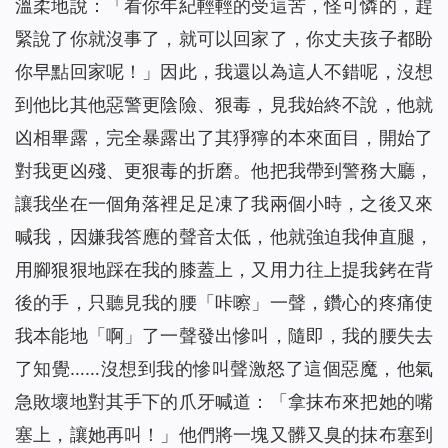
溫柔地說：「看你年紀輕輕的受這苦，怪可憐的，趕
緊說了你就沒事了，就可以回家了，你丈夫孩子都盼
你早點回家呢！」因此，我還以為這人不錯呢，沒想
到他比其他惡警更陰險、狠毒，見我始終不說，他就
凶相畢露，完全暴露出了其猙獰的本來面目，開始了
對我更凶殘、更狠毒的折磨。他把我帶到警務大廳，
讓我坐在一個角落裡足足凍了我兩個小時，之後又來
喊我，因嫌我答應的聲音太低，他就強迫我伸直腿，
用腳狠狠地踩在我的膝蓋上，又用力往上提我銬在背
後的手，只聽見我的腰「咔嚓」一聲，鑽心的疼痛使
我本能地「啊」了一聲發出慘叫，隨即，我的腰失去
了知覺……沒想到我的慘叫聲激怒了這個惡魔，他氣
急敗壞地對其手下的爪牙喊道：「拿抹布來把她的嘴
塞上，讓她再叫！」他們將一塊又髒又臭的抹布塞到