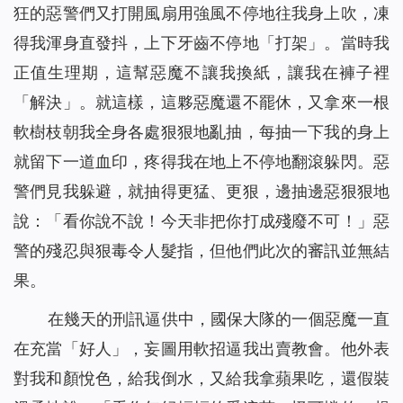
狂的惡警們又打開風扇用強風不停地往我身上吹，凍
得我渾身直發抖，上下牙齒不停地「打架」。當時我
正值生理期，這幫惡魔不讓我換紙，讓我在褲子裡
「解決」。就這樣，這夥惡魔還不罷休，又拿來一根
軟樹枝朝我全身各處狠狠地亂抽，每抽一下我的身上
就留下一道血印，疼得我在地上不停地翻滾躲閃。惡
警們見我躲避，就抽得更猛、更狠，邊抽邊惡狠狠地
說：「看你說不說！今天非把你打成殘廢不可！」惡
警的殘忍與狠毒令人髮指，但他們此次的審訊並無結
果。
在幾天的刑訊逼供中，國保大隊的一個惡魔一直
在充當「好人」，妄圖用軟招逼我出賣教會。他外表
對我和顏悅色，給我倒水，又給我拿蘋果吃，還假裝