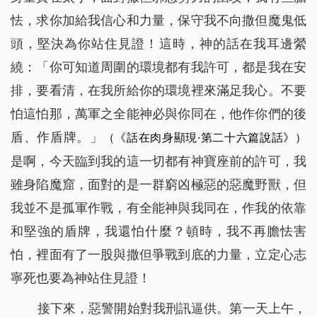
怯，求你加給我信心和力量，保守我不向撒但魔鬼低
頭，堅決為你站住見證！這時，神的話在我耳邊縈
繞：
「你可知道周圍的環境都有我許可，都是我在安
排，要看清，在我所給你的環境裡來滿足我心。不要
怕這怕那，萬軍之全能神必與你同在，他作你們的後
盾、作盾牌。」
（《話在肉身顯現·第二十六篇說話》）
是啊，今天臨到我的這一切都有神寶座前的許可，我
雖身陷魔窟，面對的是一群窮凶極惡的惡魔野獸，但
我並不是孤軍作戰，有全能神與我同在，作我的依靠
和堅強的盾牌，我還怕什麼？頓時，我不再膽怯害
怕，裡面有了一股與撒但爭戰到底的力量，立定心志
寧死也要為神站住見證！
接下來，惡警開始對我刑訊逼供。第一天上午，