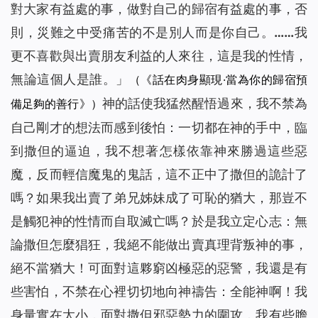
對大家有益處的事，做對自己的歸宿有益處的事，否
則，災難之中受痛苦的不是別人而是你自己。……我
更不喜歡與出賣朋友利益的人來往，這是我的性情，
無論這個人是誰。」
（《話在肉身顯現·當為你的歸宿預
神的話使我猛然醒悟過來，我不禁為
備足夠的善行》）
自己剛才的想法而感到後怕：一切都在神的手中，臨
到撒但的逼迫，我不想著怎樣依靠神來勝過這些惡
魔，反而輕信魔鬼的鬼話，這不正中了撒但的詭計了
嗎？如果我出賣了弟兄姊妹成了可恥的猶大，那豈不
是觸犯神的性情而自取滅亡嗎？於是我立定心志：無
論撒但怎麼猖狂，我絕不能做出賣真理背叛神的事，
絕不當猶大！可面對這夥窮凶極惡的惡警，我還是有
些害怕，不禁在心裡切切地向神禱告：全能神啊！我
身量實在太小，面對撒但邪惡勢力的圍攻，我有些膽