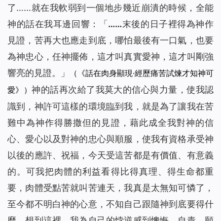
了……就在我軟弱到一個地步幾近崩潰的時候，全能
神的話在我耳邊回響：
「……末後的日子裡得為神作
見證，苦再大也應走到底，哪怕最後有一口氣，也要
為神忠心，任神擺佈，這才叫真實愛神，這才叫剛強
響亮的見證。」
（《話在肉身顯現·經歷痛苦試煉才知神可
神的話再次給了我莫大的信心與力量，使我認
愛》）
識到，神許可這樣的環境臨到我，就是為了讓我在苦
難中為神作得勝撒但的見證，藉此成全我對神的信
心、愛心以及對神的忠心與順服，使我有資格承受神
以後的應許、祝福，今天受這苦都是有價值、有意義
的。可我把肉體的利益看得比得真理、得生命都重
要，肉體受點苦就叫苦連天，我真是太無知可憐了，
至今都不明白神的心意，不知自己跟隨神到底要得什
麼。想到這裡，我為自己的悖逆感到懊悔、自責，願