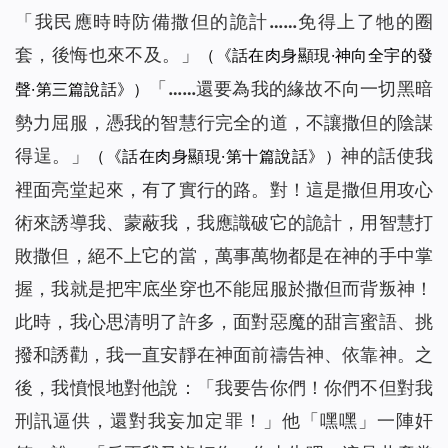
「我民應時時防備撒但的詭計……免得上了牠的圈
套，後悔也來不及。」
（《話在肉身顯現·神向全宇的發
「……還要為我的緣故不向一切黑暗
聲·第三篇說話》）
勢力屈服，憑我的智慧行完全的道，不讓撒但的陰謀
得逞。」
神的話使我
（《話在肉身顯現·第十篇說話》）
裡面亮堂起來，有了實行的路。對！這是撒但用攻心
術來誘導我、蒙蔽我，我應識破它的詭計，用智慧打
敗撒但，絕不上它的當，萬事萬物都是在神的手中掌
握，我就是把牢底坐穿也不能屈服於撒但而背叛神！
此時，我心思清明了許多，面對惡魔的甜言蜜語、挑
撥和誘勸，我一直安靜在神面前禱告神、依靠神。之
後，我憤恨地對他說：「我要告你們！你們不但對我
刑訊逼供，還對我妄加定罪！」他「嘿嘿」一陣奸