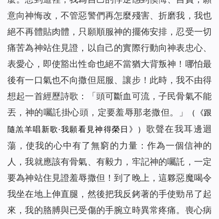
意向神悔改，不管惡警們再怎麼殘害、折磨我，我也
絕不再體貼肉體，只願順服神的擺佈安排，忍受一切
痛苦為神站住見證，以自己的實際行動向神表忠心、
表愛心，即使豁出性命也絕不當猶大背叛神！哪怕最
後有一口氣也不向撒但屈服、讓步！此時，我不由得
想起一首經歷詩歌：「頭可斷血可流，子民骨氣不能
丟，神的囑託掛心頭，定要羞辱那老撒但。」
（《跟
歌聲在我耳邊迴
隨羔羊唱新歌·我願看見神得榮日》）
蕩，使我的心中有了無窮的力量：作為一個信神的
人，我就應該有骨氣、有毅力，牢記神的囑託，一定
要為神站住見證羞辱撒但！到了晚上，這夥惡魔喝令
我坐在地上伸直腿，然後把我反銬著的手使勁吊了起
來，我的胳膊與已受傷的手腕立時異常疼痛。喪心病