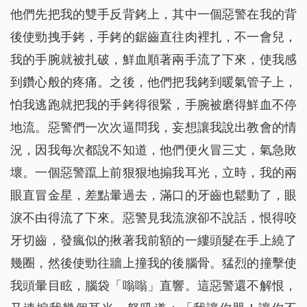
他們先把我的雙手反背銬上，其中一個惡警在我的背
後使勁拽手銬，手銬的鋸齒直往肉裡扎，不一會兒，
我的手腕就被扎破，鮮血順著兩手流了下來，使我感
到鑽心般的疼痛。之後，他們把我銬到暖氣管子上，
怕我逃跑就把我的手銬得很緊，手腕被磨得鮮血不停
地流。惡警們一次次逼問我，妄想讓我說出教會的情
況，因我每次都說不知道，他們便火冒三丈，氣急敗
壞。一個惡警躥上前狠狠地搧我耳光，立時，我的兩
眼直冒金星，差點暈過去，滿口的牙齒也鬆動了，眼
淚不由得流了下來。惡警見我流淚卻不說話，恨得咬
牙切齒，發瘋似的揪著我前額的一縷頭髮在手上繞了
幾圈，然後使勁往牆上撞我的後腦骨。猛烈的撞擊使
我頭暈目眩，腦袋「嗡嗡」直響。這惡警還不解恨，