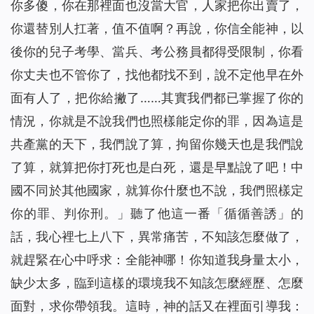
你多傻，你在那裡面也沒當大官，人家把你出賣了，
你還替別人扛著，值不值啊？再說，你信全能神，以
後你的兒子考學、當兵、考公務員都得受限制，你看
你丈夫也不管你了，找他都找不到，說不定他早在外
面有人了，把你給撇了……其實我們都已掌握了你的
情況，你就是不說我們也照樣能定你的罪，因為這是
共產黨的天下，我們說了算，拘留你幾天也是我們說
了算，就算把你打死也是白死，還是早點說了吧！中
國不同於其他國家，就算你什麼也不說，我們照樣定
你的罪、判你刑。」聽了他這一番「循循善誘」的
話，我心裡七上八下，異常痛苦，不知該怎麼做了，
就趕緊在心中呼求：全能神哪！你知道我身量太小，
缺少太多，臨到這樣的環境我不知該怎麼經歷、怎麼
面對，求你帶領我。這時，神的話又在裡面引導我：