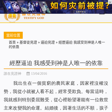
首頁
每日靈糧
天國福音
基督徒見證
信仰解答
聖經
當前位置
首頁
»
基督徒見證
»
逼迫見證
»
經歷逼迫 我感受到神是人唯一
的依靠
經歷逼迫 我感受到神是人唯一的依靠
誰在見證神
13/04/2016
我出生在一個貧窮的農民家庭，因家裡沒權沒
勢，我從小就被人看不起，經常受欺負。每當這時，
我就感到特別委屈難受，從心裡盼望著能有一位救世
主來改變我的命運。結婚後，因著生活的不順，孩子