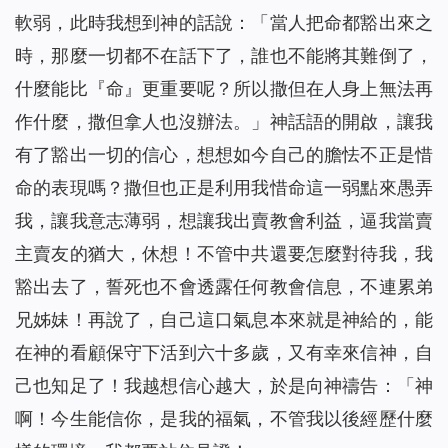
軟弱，此時我想到神的話說：「
當人把命都豁出來之
時，那麼一切都不在話下了，誰也不能將其難倒了，
什麼能比『命』更重要呢？所以撒但在人身上無法再
作什麼，撒但拿人也沒辦法。
」神話語的開啟，讓我
有了豁出一切的信心，想想如今自己的膽怯不正是惜
命的表現嗎？撒但也正是利用我惜命這一弱點來愚弄
我，讓我意志薄弱，想讓我出賣教會利益，逼我當賣
主賣友的猶大，休想！不管中共還要怎麼對待我，我
豁出去了，誓死也不會透露任何教會信息，不連累弟
兄姊妹！再說了，自己這口氣息本來就是神給的，能
在神的看顧保守下活到六十多歲，又有幸來信神，自
己也知足了！我越想信心越大，於是向神禱告：「神
啊！今生能信你，是我的福氣，不管我以後經歷什麼