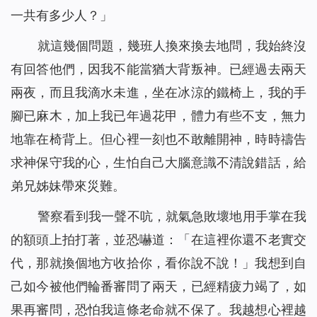
一共有多少人？」
就這幾個問題，幾班人換來換去地問，我始終沒
有回答他們，因我不能當猶大背叛神。已經過去兩天
兩夜，而且我滴水未進，坐在冰涼的鐵椅上，我的手
腳已麻木，加上我已年過花甲，體力有些不支，無力
地靠在椅背上。但心裡一刻也不敢離開神，時時禱告
求神保守我的心，生怕自己大腦意識不清說錯話，給
弟兄姊妹帶來災難。
警察看到我一聲不吭，就氣急敗壞地用手掌在我
的額頭上拍打著，並恐嚇道：「在這裡你還不老實交
代，那就換個地方收拾你，看你說不說！」我想到自
己如今被他們輪番審問了兩天，已經精疲力竭了，如
果再審問，恐怕我這條老命就不保了。我越想心裡越