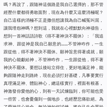
嗎？再說了，跟隨神這個路是我自己選擇的，那不管
經歷什麼都得勇敢面對，現在為什麼又這麼消極呢？
自己這樣的消極不正是撒但想讓我為自己喊冤叫屈，
讓我埋怨神嗎？想到這，我就在心裡默默向神禱告，
想到一首神話語詩歌《得不著神決不罷休》：「
我追
求神、跟從神是我自己願意的……不管神咋作，一生
跟從他，得不著神決不罷休。願神旨意得著成就，願
我的心能獻給神，不管神咋作，一生跟從他，得不著
神決不罷休。要想以後站立得住，更好地滿足神，能
夠跟隨神走到路終，現在必須打好基礎，凡事要實行
真理滿足神、體貼神心，總這樣實行，裡面有根基，
神激發你愛他的心，到有一天試煉臨到，你可能也受
一些苦，也會憂傷到一個地步，也經歷悲痛欲絕。為
了愛神甘心捨命，無論神如何試煉，將自己生命置於