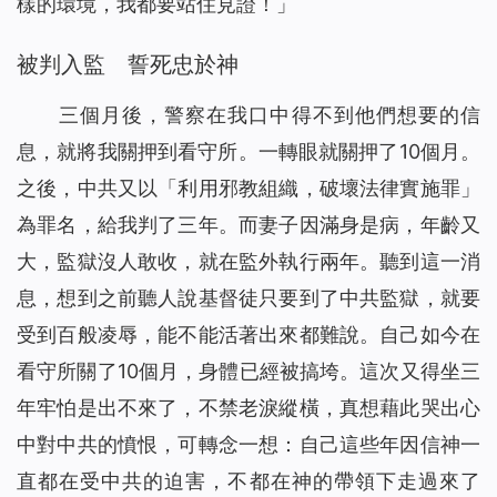
樣的環境，我都要站住見證！」
被判入監 誓死忠於神
三個月後，
警察在我口中得不到他們想要的信
息，就將我關押到看守所。一轉眼就關押了10個月。
之後，中共又以「利用邪教組織，破壞法律實施罪」
為罪名，給我判了三年。而妻子因滿身是病，年齡又
大，監獄沒人敢收，就在監外
執行
兩年。聽到這一消
息，想到之前聽人說基督徒只要到了中共監獄，就要
受到百般凌辱，能不能活著出來都難說。自己如今在
看守所關了10個月，身體已經被搞垮。這次又得坐三
年牢怕是出不來了，不禁老淚縱橫，真想藉此哭出心
中對中共的憤恨，可轉念一想：自己這些年因信神一
直都在受中共的迫害，不都在神的帶領下走過來了