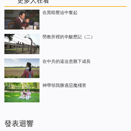
更多人在看
在黑暗壓迫中奮起
勞教所裡的辛酸歷記（二）
在中共的逼迫患難下成長
神帶領我勝過惡魔殘害
發表迴響