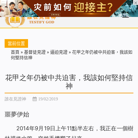
首頁
每日靈糧
天國福音
基督徒見證
信仰解答
聖經
當前位置
首頁
»
基督徒見證
»
逼迫見證
»
花甲之年仍被中共迫害，我該如
何堅持信神
花甲之年仍被中共迫害，我該如何堅持信
神
誰在見證神
19/02/2019
噩夢伊始
2014年9月19日上午11點半左右，我正在一個樹