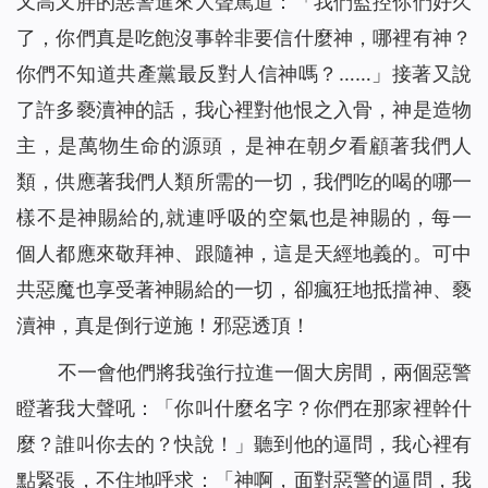
又高又胖的惡警進來大聲罵道：「我們監控你們好久
了，你們真是吃飽沒事幹非要信什麼神，哪裡有神？
你們不知道共產黨最反對人信神嗎？……」接著又說
了許多褻瀆神的話，我心裡對他恨之入骨，神是造物
主，是萬物生命的源頭，是神在朝夕看顧著我們人
類，供應著我們人類所需的一切，我們吃的喝的哪一
樣不是神賜給的,就連呼吸的空氣也是神賜的，每一
個人都應來敬拜神、跟隨神，這是天經地義的。可中
共惡魔也享受著神賜給的一切，卻瘋狂地抵擋神、褻
瀆神，真是倒行逆施！邪惡透頂！
不一會他們將我強行拉進一個大房間，兩個惡警
瞪著我大聲吼：「你叫什麼名字？你們在那家裡幹什
麼？誰叫你去的？快說！」聽到他的逼問，我心裡有
點緊張，不住地呼求：「神啊，面對惡警的逼問，我