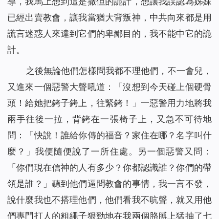
導，我馬上想到這是撒但的詭計，想讓我誤認為姊妹
已經出賣教會，讓我當猶大背叛神，中共向來都是用
謊言迷惑人來達到它們的卑鄙目的，我不能中它的詭
計。
之後無論他們怎樣問我都不理他們，不一會兒，
又進來一個惡警大聲吼道：「沒想到今天碰上個硬骨
頭！給她把銬子銬上，往緊銬！」一惡警用力地將我
兩手往後一拉，背銬在一張椅子上，又急不可待地
問：「快說！誰給你傳的福音？家住在哪？名字叫什
麼？」我便隨便說了一所住處。另一個惡警又問：
「你們現在信神的人有多少？你都認識誰？你們的帶
領是誰？」聽到他們逼問教會的事情，我一言不發，
說什麼我也不搭理他們，他們看我不吭聲，就又用他
們專門打人的粗繩子狠勁地在我兩個胳膊上猛抽了七