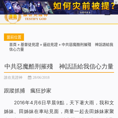
首頁
每日靈糧
天國福音
基督徒見證
信仰解答
聖經
當前位置
首頁
»
基督徒見證
»
逼迫見證
»
中共惡魔酷刑摧殘 神話語給我
信心力量
中共惡魔酷刑摧殘 神話語給我信心力量
誰在見證神
28/06/2018
跟蹤抓捕 瘋狂抄家
2016年4月6日早晨9點，天下著大雨，我和文
姊妹、田姊妹在車站見面，商量一起去田姊妹家聚