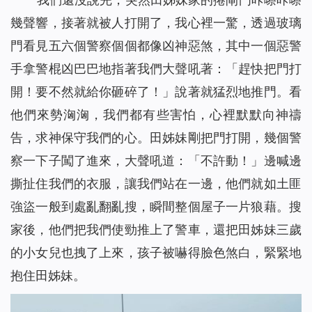
幾聲響，接著就被人打開了，我心裡一驚，透過玻璃
門看見五六個警察個個都像凶神惡煞，其中一個惡警
手拿警棍凶巴巴地指著我們大聲吼著：「趕快把門打
開！要不然就給你砸碎了！」說著就猛烈地推門。看
他們來勢洶洶，我們都有些害怕，心裡默默向神禱
告，求神保守我們的心。田姊妹剛把門打開，幾個警
察一下子闖了進來，大聲吼道：「不許動！」邊喊邊
撕扯住我們的衣服，讓我們站在一邊，他們就如土匪
強盜一般到處亂翻亂搜，瞬間整個屋子一片狼藉。搜
家後，他們把我們使勁推上了警車，還把田姊妹三歲
的小女兒也拽了上來，孩子被嚇得臉色煞白，緊緊地
抱住田姊妹。