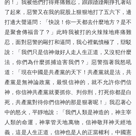
的！」我被他們打得疼痛難忍，踉踉蹌蹌剛掙扎著站
了起來，惡警又在我的屁股上狠狠地打了五六下，邊
打邊大聲逼問：「快說！你一天都去什麼地方？是不
是聚會傳福音了？」此時我被打的火辣辣地疼痛難
忍，面對惡警的毆打和逼問，我心裡氣憤極了，辯駁
說：「我們只是信神做好人走人生正道，又沒犯什麼
法，你們為什麼抓捕迫害我們？」惡警指著我怒吼
道：「現在中國是共產黨的天下！共產黨就是法，共
產黨是無神論政黨，最恨信神的，就不允許你們信
神，你信神共產黨就要抓你、判你刑，打死你都是白
死，共產黨對待你們信神的那是狠著呢！」我忍著心
中的怒火，平靜地說：「我們人類是神造的，神主宰
人類的命運，神掌管天地萬物，信神敬拜神天經地
義，這是人生正道，信神也是人的正當權利，中國憲