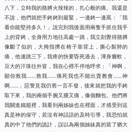
八下，立時我的胳膊火辣辣的，扎心般的痛。我還是
不說，他們就把手銬銬到最緊，一邊銬一邊罵：「我
看你能堅持多久！」說完到我後面用兩隻手抓住我手
上的背銬，全身用力地往高處一跳，我立刻覺得胳膊
像斷了似的，
大拇指擠在椅子靠背上，
撕心裂肺的
痛，他連跳三下，我疼的快要昏死過去，渾身癱軟，
豆大的汗珠往外冒，我在心裡不停地呼求：「神啊，
願你救我……救我……痛死我也不能出賣教會……神
啊……」惡警見我仍舊一言不發，後來就把我的手銬
取下來，我的兩個手腕又腫又痛，像個麵包。他們將
我關進鐵籠裡，我看到兩姊妹也在裡面，才感受到這
真是神的保守，若沒有神話語的及時引導，我恐怕就
真的中了他們的詭計，誤以為兩個姊妹真的當了猶大