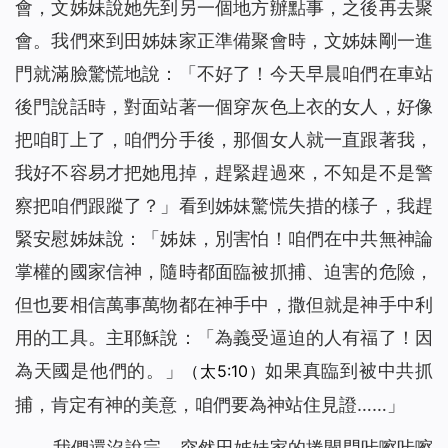
會，文姊妹說她先到另一個地方辦點事，之後再去聚
會。我們來到田姊妹家正準備聚會時，文姊妹剛一進
門就滿臉驚慌地說：「不好了！今天早晨咱們在車站
後門說話時，對面站著一個穿灰色上衣的女人，好像
把咱盯上了，咱們分手後，那個女人就一直跟著我，
我好不容易才把她甩掉，趕緊趕過來，不知是不是警
察把咱們跟蹤了？」看到姊妹驚慌失措的樣子，我趕
緊安慰姊妹說：「姊妹，別害怕！咱們在中共無神論
掌權的國家信神，隨時都面臨被抓捕、迫害的危險，
但也要相信萬事萬物都在神手中，撒但就是神手中利
用的工具。主耶穌說：「
為義受逼迫的人有福了！因
為天國是他們的。
」
如果真臨到被中共抓
（太5:10）
捕，肯定有神的美意，咱們要為神站住見證……」
我們還沒說完，突然田姊妹家的捲閘門咔嚓咔嚓