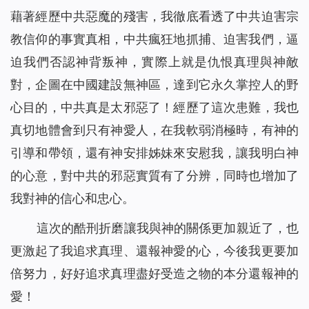
藉著經歷中共惡魔的殘害，我徹底看透了中共迫害宗
教信仰的事實真相，中共瘋狂地抓捕、迫害我們，逼
迫我們否認神背叛神，實際上就是仇恨真理與神敵
對，企圖在中國建設無神區，達到它永久掌控人的野
心目的，中共真是太邪惡了！經歷了這次患難，我也
真切地體會到只有神愛人，在我軟弱消極時，有神的
引導和帶領，還有神安排姊妹來安慰我，讓我明白神
的心意，對中共的邪惡實質有了分辨，同時也
增加
了
我對神的信心和忠心。
這次的酷刑折磨讓我與神的關係更加親近了，也
更激起了我追求真理、還報神愛的心，今後我更要加
倍努力，好好追求真理盡好受造之物的本分還報神的
愛！