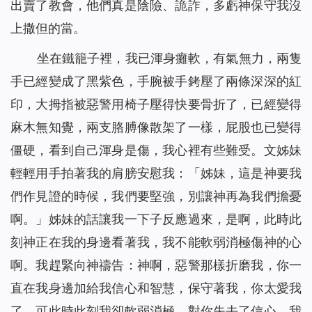
出賣了教會，他們真是陰險、詭詐，多虧神保守我沒
上撒但的當。
坐在鐵籠子裡，我已渾身癱軟，有氣無力，兩隻
手已經變成了黑紫色，手腕被手銬壓了兩條深深的紅
印，大拇指被惡警用椅子壓得快要骨折了，已經變得
麻木無知覺，兩支胳膊像散架了一樣，屁股也已變得
僵硬，看到自己渾身是傷，我心裡有些難受。文姊妹
輕輕用手拍著我的肩膀安慰我：「姊妹，這是神要我
們作見證的時候，我們要堅強，別讓神再為我們擔憂
啊。」姊妹的話讓我一下子反應過來，是啊，此時此
刻神正在我的身邊看著我，我不能軟弱消極傷神的心
啊。我趕緊向神禱告：神啊，惡警那樣折磨我，你一
直在我身邊加給我信心和智慧，保守著我，你太愛我
了。可此時此刻我卻軟弱消極，對你失去了信心。我