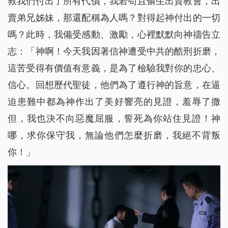
救我們付出了所有代價，我若苟且偷生出賣教會，出
賣弟兄姊妹，那還配稱為人嗎？對得起神付出的一切
嗎？此時，我備受感動、激勵，心裡默默向神禱告立
志：「神啊！今天我因著信神遭受中共的酷刑折磨，
這苦受得有價值有意義，是為了
檢驗
我對你的忠心、
信心。回想歷代聖徒，他們為了
遵行
神的旨意，在逼
迫患難中都為神作出了美好響亮的見證，羞辱了撒
但，我也決不向惡魔屈服，誓死為你站住見證！神
哪，求你保守我，無論他們怎麼折磨，我絕不背叛
你！」