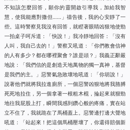
不知該怎麼回答，願你的靈開啟引導我，加給我智
慧，使我能應對撒但……」禱告後，我的心安靜了一
些。這時警察見我沒有回答，就瞪著眼睛凶狠地使勁
一拍桌子呵斥道：「快說！」我冷靜地回答：「沒有
人叫，我自己去的！」警察又吼道：「你們
教會
信神
的人有多少？都在哪裡聚會？誰是頭？」我義正辭嚴
地說：「我們信的是創造天地萬物的獨一真神，基督
是我們的主。」惡警氣急敗壞地吼道：「你胡說！」
說著他們就將我拉進廁所，一個惡警凶狠地將我胳膊
死死地拉住，另一個拿著一根粗木棍，
掄
起來就狠勁
地往我屁股上打，瞬間我感到鑽心般的疼痛，實在站
立不住了，我就跪在了馬桶蓋上。惡警邊打邊大聲地
吼道：「站起來！把這個馬桶壓壞了，你還得賠個新