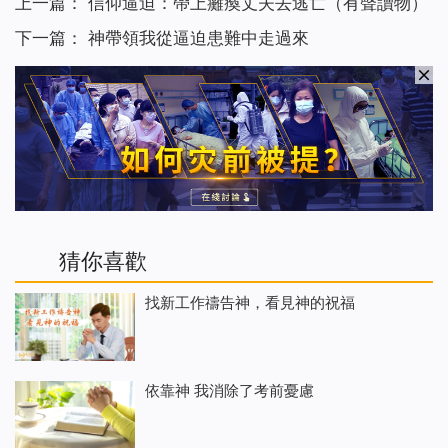
上一篇：
信仰逼迫：帶上癱瘓丈夫去逃亡（有聲讀物）
下一篇：
神帶領我從逼迫患難中走過來
猜你喜歡
找新工作禱告神，看見神的祝福
依靠神 我消除了考前憂慮