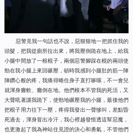
惡警見我一句話也不說，惡狠狠地一把抓住我的
頭髮，把我從廁所拉出來，將我壓倒跪在地上，給我
小腿中間放了一根棍子，兩個惡警腳踩在棍的兩頭使
勁在我小腿上來回碾壓，頓時我感到小腿肚的筋一陣
陣鑽心般的疼，我痛得蜷住身子直打哆嗦，不一會兒
就渾身癱軟、癱倒在地。他們根本不管我的死活，又
大聲吼著讓我跪下，使勁地碾壓我的小腿，最後他們
把棍子用力往下一壓，疼得我發出一聲慘叫，差點昏
死過去，渾身冒出冷汗，我心裡越發恨透這幫惡魔，
也更激起了我為神站住見證的決心和勇氣，不管他們