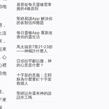
基督徒每天靈修需掌
勁地
握的4條原則
聖經易讀App 解決你
的各類信仰難題
態，
每日靈修App 重新改
上沒
善你的靈生活
東，
馬太福音7章21-23節
起來
——神稱許什麼人
，心
亞伯拉罕獻以撒，神
心裡
的心意是什麼？
給他
十字架的意義：主耶
穌為什麼要釘十字架
救贖人
音。
聖經以外還有神的說
話作工嗎
下來
握，