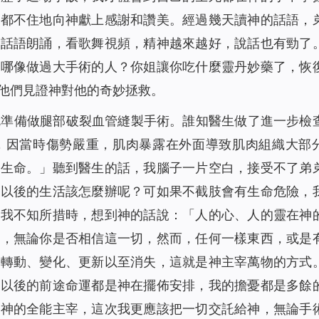
們都不住地向神獻上感謝和讚美。經過幾天讀神的話語，
神話語朗誦，看歌舞視頻，精神越來越好，說話也有勁了
你哪像做過大手術的人？你姐讓你吃什麼靈丹妙藥了，恢
他們見證神對他的奇妙拯救。
就準備做腿部破裂血管縫製手術。誰知醫生做了進一步檢
，因當時傷勢嚴重，肌肉暴露在外面導致肌肉組織大部
及生命。」聽到醫生的話，我腦子一片空白，接受不了弟
那以後的生活該怎麼辦呢？可如果不截肢會有生命危險，
在我不知所措時，想到神的話說：「
人的心、人的靈在神
中，無論你是否相信這一切，然而，任何一樣東西，或是
而轉動、變化、更新以至消失，這就是神主宰萬物的方式
弟以後的前途命運都是神在擺佈安排，我的擔憂都是多餘
了神的全能主宰，這次我更應該把一切交託給神，無論手