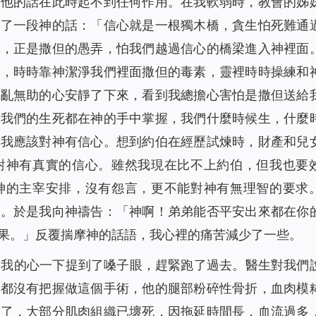
是他的話在此時起不到任何作用。在我軟弱時，教會的姊
來了一段神的話：「
信心就是一根獨木橋，貪生怕死難通
念，正是撒但的愚弄，怕我們越過信心的橋梁進入神裡面
啟，時時靠神潔淨我們裡面撒但的毒素，靈裡時時操練和
慌亂無助的心安靜了下來，看到我總擔心害怕是撒但送給
，我們的生死都在神的手中掌握，我們什麼時候生，什麼
，我應該對神有信心。想到約伯在經歷試煉時，財產和兒
對神有真實的信心。雖然我現在比不上約伯，但我也要
神的主宰安排，沒有怨言，更不能對神有無理智的要求
的。於是我向神禱告：「神啊！弟弟能否平安出來都在你
果。」反覆揣摩神的話語，我心裡的痛苦減少了一些。
。我的心一下提到了嗓子眼，趕緊跑了過去。醫生對我們
們都沒有把握做這個手術，他的腿部粉碎性骨折，血肉模
染了，大部分肌肉組織已壞死，因拖延時間長，血流過多