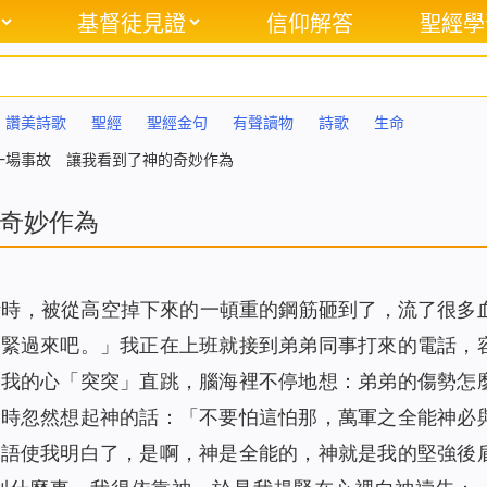
基督徒見證
信仰解答
聖經學
讚美詩歌
聖經
聖經金句
有聲讀物
詩歌
生命
一場事故 讓我看到了神的奇妙作為
奇妙作為
活時，被從高空掉下來的一頓重的鋼筋砸到了，流了很多
趕緊過來吧。」我正在上班就接到弟弟同事打來的電話，
，我的心「突突」直跳，腦海裡不停地想：弟弟的傷勢怎
這時忽然想起神的話：「
不要怕這怕那，萬軍之全能神必
話語使我明白了，是啊，神是全能的，神就是我的堅強後