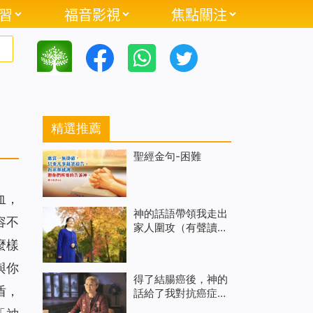
習
福音影視
焦點關注
精選推薦
聖經金句-困難
血，
神的話語帶領我走出
容不
家人圍攻（有聲讀
物）
麼樣
與你
得了結腸癌後，神的
盾，
話給了我對抗癌症的
信心