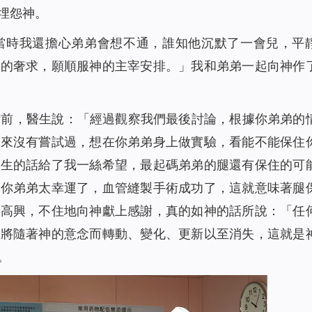
埋怨神。
當時我還擔心弟弟會想不通，誰知他沉默了一會兒，平
別的奢求，願順服神的主宰安排。」我和弟弟一起向神作
術前，醫生說：「經過觀察我們最後討論，根據你弟弟的
從來沒有嘗試過，想在你弟弟身上做實驗，看能不能保住
醫生的話給了我一絲希望，最起碼弟弟的腿還有保住的可
「你弟弟太幸運了，血管縫製手術成功了，這就意味著腿
常高興，不住地向神獻上感謝，真的如神的話所說：「
任
都將隨著神的意念而轉動、變化、更新以至消失，這就是
。