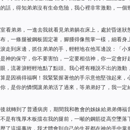
生的話，得知弟弟沒有生命危險，我心裡非常激動，一個
護室看弟弟，一進去我就看見弟弟躺在床上，處於昏迷狀
紗布，一條腿被鋼板固定著，腳腫得像熊掌一樣，細看身
著淚走到床邊，抓住弟弟的手，輕輕地在他耳邊說：「小
都是神的保守，你不要害怕，一定要相信神，你一定會好
雙眼，流著淚輕輕地點了點頭。我心裡有種說不出的激動
也算是因禍得福啊！我緊緊握著他的手示意他堅強起來，
謝你，是你的憐憫讓弟弟活了過來，等弟弟好了，我一定
期後就轉到了普通病房，期間我和教會的姊妹給弟弟傳福
若不是有塊厚木板擋在我的腿前，一噸的鋼筋從高空墜落
經歷了這場事故，我才體會到自己的生死都在神的手中掌