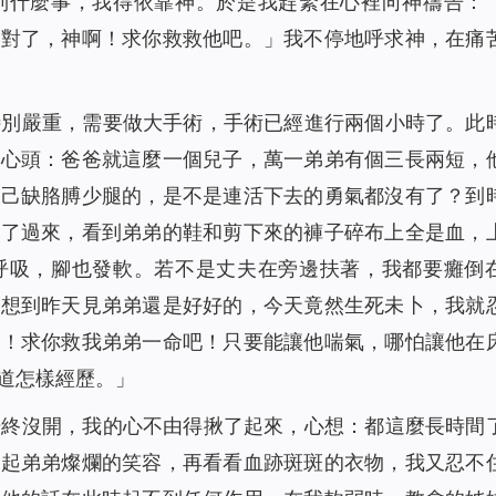
到什麼事，我得依靠神。於是我趕緊在心裡向神禱告：
面對了，神啊！求你救救他吧。」我不停地呼求神，在痛
特別嚴重，需要做大手術，手術已經進行兩個小時了。此
上心頭：爸爸就這麼一個兒子，萬一弟弟有個三長兩短，
自己缺胳膊少腿的，是不是連活下去的勇氣都沒有了？到
拿了過來，看到弟弟的鞋和剪下來的褲子碎布上全是血，
呼吸，腳也發軟。若不是丈夫在旁邊扶著，我都要癱倒
。想到昨天見弟弟還是好好的，今天竟然生死未卜，我就
啊！求你救我弟弟一命吧！只要能讓他喘氣，哪怕讓他在
道怎樣經歷。」
始終沒開，我的心不由得揪了起來，心想：都這麼長時間
想起弟弟燦爛的笑容，再看看血跡斑斑的衣物，我又忍不