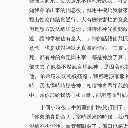
聲痛哭起來，丈夫過來不停地安慰我，可
知我弟弟出事的消息後，就用手機給我發
豁出性命能踏實通行。人有膽怯害怕的意
但是想方設法總送意念，時時求神光照開
近，讓神掌權佔有全人。
」神的話語使我
意念，也是我對神缺乏真實的信心。其實
死，都有神的命定與主宰，都是神說了算
部失去了他都不發怨言埋怨神，是因著他
他。弟弟這次或死或殘廢，我都應該順服
時，我也得時時禱告神，相信神會帶領我
中，願你加給我信心和力量，能坦然面對結
十個小時後，手術室的門終於打開了
「你弟弟真是命大，當時送來的時候，我
混雜不少泥沙，血管都斷裂了，傷口也感