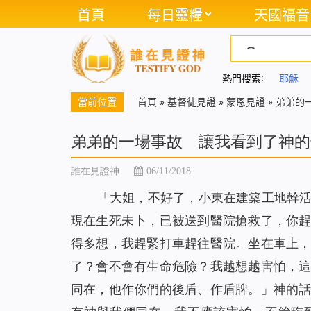
首頁
每日靈糧
天國福音
熱門搜索:
耶穌
當前位置
首頁
»
基督徒見證
»
蒙恩見證
»
弟弟的
弟弟的一場事故 讓我看到了神的
誰在見證神
06/11/2018
「大姐，不好了，小東在建築工地幹
現在生死未卜，已被送到醫院搶救了，你
得多想，我趕緊打車趕往醫院。坐在車上
了？會不會有生命危險？我越想越害怕，
同在，他作你們的後盾、作盾牌。
」神的