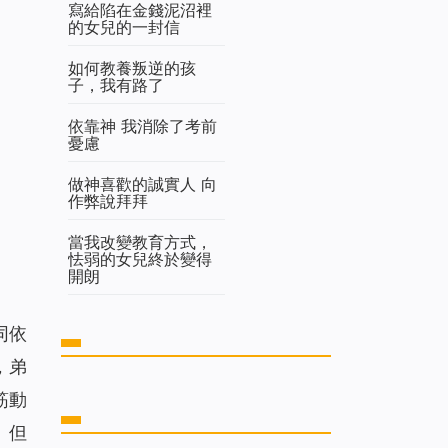
寫給陷在金錢泥沼裡
的女兒的一封信
如何教養叛逆的孩
子，我有路了
依靠神 我消除了考前
憂慮
做神喜歡的誠實人 向
作弊說拜拜
當我改變教育方式，
怯弱的女兒終於變得
開朗
同依
，弟
筋動
。但