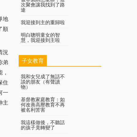
次聚會讓我找到了路
途
靜地
我迎接到主的重歸啦
了順
明白聰明童女的智
慧，我迎接到主啦
情況
子女教育
你弟
能，
我和女兒成了無話不
談的朋友（有聲讀
保住
物）
何一
基督教家庭教育：如
神主
何改善高壓教育不再
被名利苦害
我這樣做後，不聽話
的孩子竟轉變了