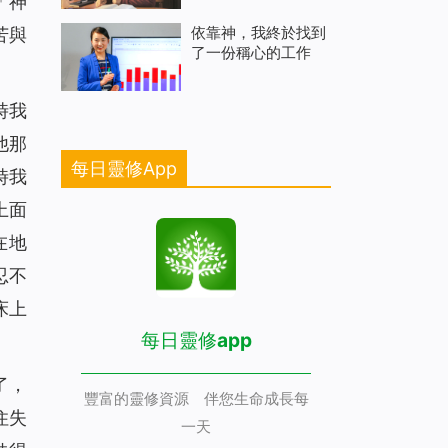
「神
依靠神，我終於找到
苦與
了一份稱心的工作
時我
他那
每日靈修App
時我
上面
在地
忍不
床上
每日靈修app
了，
豐富的靈修資源 伴您生命成長每
住失
一天