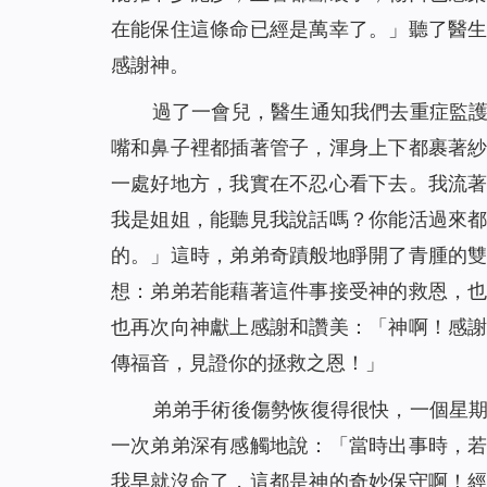
在能保住這條命已經是萬幸了。」聽了醫
感謝神。
過了一會兒，醫生通知我們去重症監
嘴和鼻子裡都插著管子，渾身上下都裹著
一處好地方，我實在不忍心看下去。我流
我是姐姐，能聽見我說話嗎？你能活過來
的。」這時，弟弟奇蹟般地睜開了青腫的
想：弟弟若能藉著這件事接受神的救恩，
也再次向神獻上感謝和讚美：「神啊！感
傳福音，見證你的拯救之恩！」
弟弟手術後傷勢恢復得很快，一個星
一次弟弟深有感觸地說：「當時出事時，
我早就沒命了，這都是神的奇妙保守啊！