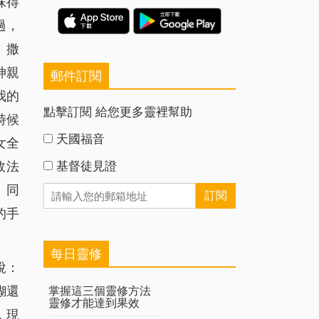
妹得
過，
。撒
神親
郵件訂閱
我的
點擊訂閱 給您更多靈裡幫助
時候
天國福音
女全
效法
基督徒見證
。同
的手
每日靈修
說：
糊還
掌握這三個靈修方法
靈修才能達到果效
，現