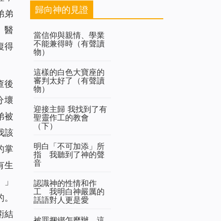
歸向神的見證
弟弟
。醫
當信仰與親情、學業
不能兼得時（有聲讀
復得
物）
這樣的白色大寶座的
審判太好了（有聲讀
查後
物）
分壞
迎接主歸 我找到了有
弟被
聖靈作工的教會
（下）
我該
明白「不可加添」所
的掌
指 我聽到了神的聲
音
有生
。
」
認識神的性情和作
工 我明白神嚴厲的
的。
話語對人更是愛
術結
被罪捆綁怎麼辦，這