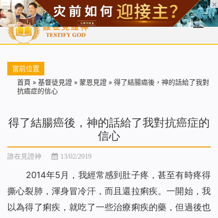
首頁
每日靈糧
天國福音
基督徒見證
信仰解答
聖經
當前位置
首頁
»
基督徒見證
»
蒙恩見證
»
得了結腸癌後，神的話給了我對
抗癌症的信心
得了結腸癌後，神的話給了我對抗癌症的
信心
誰在見證神
13/02/2019
2014年5月，我經常感到肚子疼，甚至有時疼得
撕心裂肺，渾身冒冷汗，而且還拉痢疾。一開始，我
以為得了痢疾，就吃了一些治療痢疾的藥，但過後也