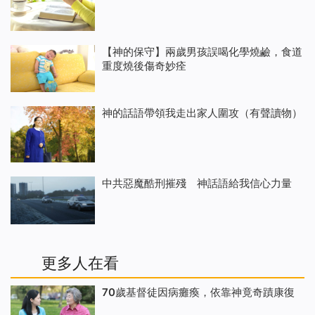
【神的保守】兩歲男孩誤喝化學燒鹼，食道
重度燒後傷奇妙痊
神的話語帶領我走出家人圍攻（有聲讀物）
中共惡魔酷刑摧殘 神話語給我信心力量
更多人在看
70歲基督徒因病癱瘓，依靠神竟奇蹟康復