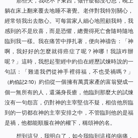
那些天，我吃不下東西，做什麼都沒心思，晚上
躺在床上翻來覆去地睡不著覺。老伴對我特別關心，
經常領我出去散心。可每當家人細心地照顧我時，我
感到的不是欣喜，而是恐懼，總覺得死亡會隨時隨地
臨到我一樣。我在痛苦中掙扎著，便向神禱告：「神
啊，我好好的怎麼就得癌症了呢？神哪！我該咋辦
呢？」這時，我想起聖經中約伯在經歷試煉時說的一
句話：「難道我們從神手裡得福，不也受禍嗎？」
約伯從一個擁有萬貫家產的富翁變成一
（約伯記2:10）
個一無所有的人，還滿身長瘡，他臨到那麼大的試煉
沒有一句怨言，仍對神的主宰堅信不疑，相信他所臨
到的一切都在神的主宰安排之中，不管臨到他的是福
是禍，他都能順服在神的權下，稱頌神的名。
想到這兒，我明白了，如今我臨到這樣的病痛，