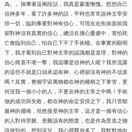
為。」揣摩著這兩段話，我真是蒙羞慚愧。想想自己
信神多年，看了許多神的話，平時也常常說神主宰安
排一切，臨到事要對神有信心，可現在在疾病面前我
卻對神沒有真實的信心，總活在擔心憂慮中，害怕死
亡會臨到自己，怕自己下不了手術檯。在事實的顯明
下，我才看到自己對神主宰的認識都是道理，對神的
信心簡直不堪一擊，我這哪是信神的人呢？我所流露
的這些不就是口頭承認有神、心裡卻沒有神的不信派
嗎？其實，整個宇宙萬物都在神的權柄之下掌管，更
何況我一個小小的人，不更在神的主宰之中嗎！手術
做的成功與失敗，都在神的命定安排之下，我只管順
服神的擺佈，坦然接受神的主宰，這才是一個有信心
的人對待苦難、患難該有的態度，也是作為受造之物
該做到的。想到這兒，我心裡釋放多了，我默默地向