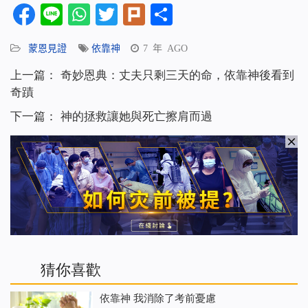
Facebook
Line
WhatsApp
Twitter
Plurk
分
享
蒙恩見證
依靠神
7 年 AGO
上一篇：
奇妙恩典：丈夫只剩三天的命，依靠神後看到
奇蹟
下一篇：
神的拯救讓她與死亡擦肩而過
猜你喜歡
依靠神 我消除了考前憂慮