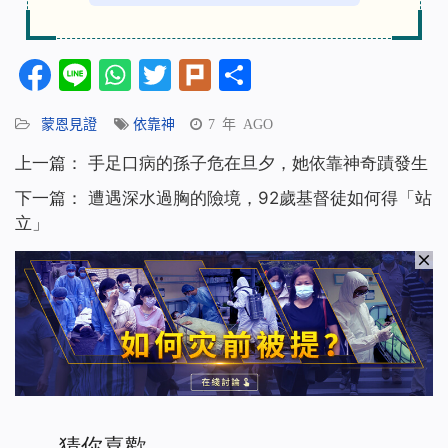
Facebook
Line
WhatsApp
Twitter
Plurk
分
享
蒙恩見證
依靠神
7 年 AGO
上一篇：
手足口病的孫子危在旦夕，她依靠神奇蹟發生
下一篇：
遭遇深水過胸的險境，92歲基督徒如何得「站
立」
猜你喜歡