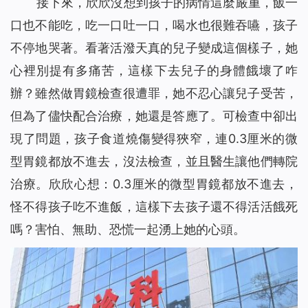
接下來，欣欣沒想到孩子的病情這麼嚴重，飯一
口也不能吃，吃一口吐一口，喝水也很難吞嚥，孩子
不停地哭著。看著活潑天真的兒子變成這個樣子，她
心裡別提有多痛苦，這樣下去兒子的身體餓壞了咋
辦？雖然做胃鏡檢查很遭罪，她不忍心讓兒子受苦，
但為了儘快配合治療，她還是答應了。可檢查中卻出
現了問題，孩子食道燒傷變得狹窄，連0.3厘米的微
型胃鏡都放不進去，沒法檢查，並且醫生讓他們轉院
治療。欣欣心想：0.3厘米的微型胃鏡都放不進去，
怪不得孩子吃不進飯，這樣下去孩子還不得活活餓死
嗎？害怕、無助、恐慌一起湧上她的心頭。