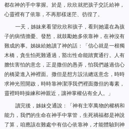
都在神的手中掌握。於是，欣欣就把孩子交託給神，
心靈裡有了依靠，不再那樣迷茫、彷徨了。
一天，姊妹來看望欣欣和孩子，看到她還在為孩
子的病情擔憂、發愁，就鼓勵她多依靠神，在神沒有
難成的事。姊妹給她讀了神的話：「
信心就是一根獨
木橋，貪生怕死難通過，豁出性命能踏實通行。人有
膽怯害怕的意念，正是撒但的愚弄，怕我們越過信心
的橋梁進入神裡面。撒但是想方設法總送意念，時時
求神光照開啟，時時靠神潔淨我們裡面撒但的毒素，
靈裡時時操練和神親近，讓神掌權佔有全人。
」
讀完後，姊妹交通說：「神有主宰萬物的權柄和
能力，我們的生命在神手中掌管，生死禍福都是神說
了算，咱應該在難處中有信心依靠神，才能體驗到神