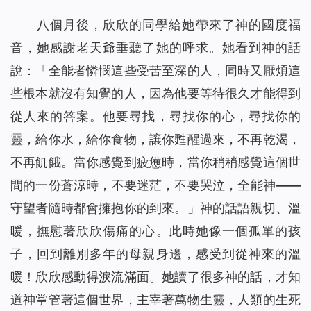
八個月後，欣欣的同學給她帶來了神的國度福
音，她感謝老天爺垂聽了她的呼求。她看到神的話
說：「
全能者憐憫這些受苦至深的人，同時又厭煩這
些根本就沒有知覺的人，因為他要等待很久才能得到
從人來的答案。他要尋找，尋找你的心，尋找你的
靈，給你水，給你食物，讓你甦醒過來，不再乾渴，
不再飢餓。當你感覺到疲憊時，當你稍稍感覺這個世
間的一份蒼涼時，不要迷茫，不要哭泣，全能神——
守望者隨時都會擁抱你的到來。
」神的話語親切、溫
暖，撫慰著欣欣傷痛的心。此時她像一個孤單的孩
子，回到離別多年的母親身邊，感受到從神來的溫
暖！欣欣感動得淚流滿面。她讀了很多神的話，才知
道神掌管著這個世界，主宰著萬物生靈，人類的生死