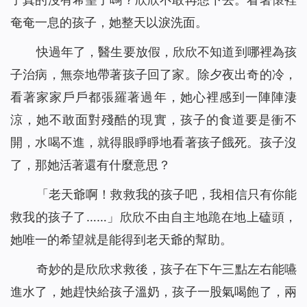
奄奄一息的孩子，她整天以淚洗面。
快過年了，醫生要放假，欣欣不知道到哪裡為孩
子治病，無奈地帶著孩子回了家。除夕夜出奇的冷，
看著家家戶戶都張羅著過年，她心裡感到一陣陣淒
涼，她不敢面對殘酷的現實，孩子的食道要是衝不
開，水喝不進，就得眼睜睜地看著孩子餓死。孩子沒
了，那她活著還有什麼意思？
「老天爺啊！救救我的孩子吧，我相信只有你能
救我的孩子了……」欣欣不由自主地跪在地上磕頭，
她唯一的希望就是能得到老天爺的幫助。
奇妙的是欣欣求救後，孩子在下午三點左右能嚥
進水了，她趕快給孩子溫奶，孩子一股氣喝飽了，兩