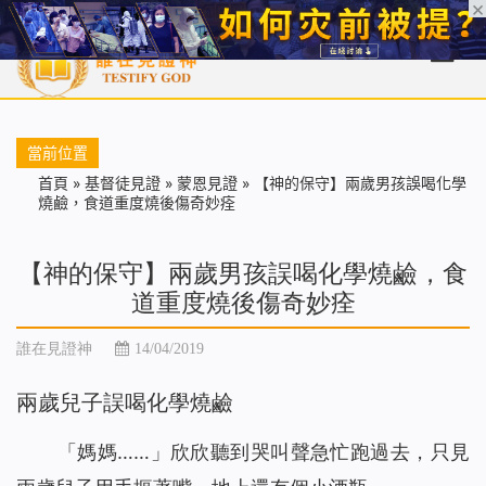
首頁
每日靈糧
天國福音
基督徒見證
信仰解答
聖經
當前位置
首頁
»
基督徒見證
»
蒙恩見證
»
【神的保守】兩歲男孩誤喝化學
燒鹼，食道重度燒後傷奇妙痊
【神的保守】兩歲男孩誤喝化學燒鹼，食
道重度燒後傷奇妙痊
誰在見證神
14/04/2019
兩歲兒子誤喝化學燒鹼
「媽媽……」欣欣聽到哭叫聲急忙跑過去，只見