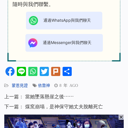
隨時與我們聯繫。
通過WhatsApp與我們聊天
通過Messenger與我們聊天
Facebook
Line
WhatsApp
Twitter
Plurk
分
享
蒙恩見證
依靠神
8 年 AGO
上一篇：
當她墜落懸崖之後⋯⋯
下一篇：
煤窯崩塌，是神保守她丈夫脫離死亡