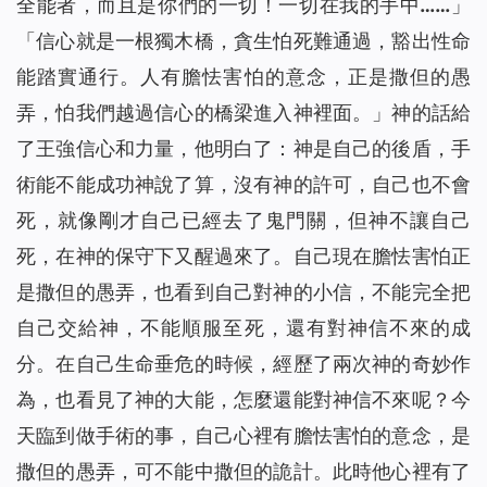
全能者，而且是你們的一切！一切在我的手中……」
「信心就是一根獨木橋，貪生怕死難通過，豁出性命
能踏實通行。人有膽怯害怕的意念，正是撒但的愚
弄，怕我們越過信心的橋梁進入神裡面。」
神的話給
了王強信心和力量，他明白了：神是自己的後盾，手
術能不能成功神說了算，沒有神的許可，自己也不會
死，就像剛才自己已經去了鬼門關，但神不讓自己
死，在神的保守下又醒過來了。自己現在膽怯害怕正
是撒但的愚弄，也看到自己對神的小信，不能完全把
自己交給神，不能順服至死，還有對神信不來的成
分。在自己生命垂危的時候，經歷了兩次神的奇妙作
為，也看見了神的大能，怎麼還能對神信不來呢？今
天臨到做手術的事，自己心裡有膽怯害怕的意念，是
撒但的愚弄，可不能中撒但的詭計。此時他心裡有了