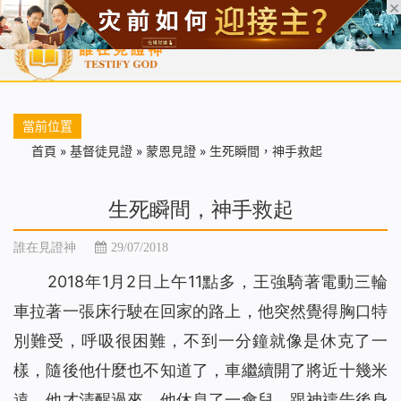
首頁
每日靈糧
天國福音
基督徒見證
信仰解答
聖經
當前位置
首頁
»
基督徒見證
»
蒙恩見證
»
生死瞬間，神手救起
生死瞬間，神手救起
誰在見證神
29/07/2018
2018年1月2日上午11點多，王強騎著電動三輪
車拉著一張床行駛在回家的路上，他突然覺得胸口特
別難受，呼吸很困難，不到一分鐘就像是休克了一
樣，隨後他什麼也不知道了，車繼續開了將近十幾米
遠，他才清醒過來，他休息了一會兒，跟神禱告後身