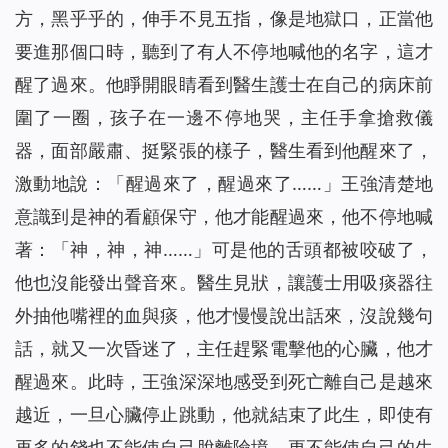
方，黑乎乎的，伸手不見五指，像是地獄口，正當他
要進那個口時，聽到了有人不停地喊他的名字，這才
醒了過來。他睜開眼睛看到醫生護士在自己的病床前
圍了一圈，孩子在一邊不停地哭，主任手拿搶救儀
器，面部嚴肅、挺緊張的樣子，醫生看到他醒來了，
激動地說：「醒過來了，醒過來了……」王強清楚地
意識到是神的看顧保守，他才能醒過來，他不停地喊
著：「神，神，神……」可是他的舌頭都被咬破了，
他也沒能發出聲音來。醫生見狀，讓護士用吸痰器往
外抽他嘴裡的血與痰，他才慢慢說出話來，沒說幾句
話，就又一次昏迷了，主任趕緊電擊他的心臟，他才
醒過來。此時，王強深深地感受到死亡離自己是越來
越近，一旦心臟停止跳動，他就結束了此生，即使有
再多的錢也不能使自己脫離險境，更不能使自己的生