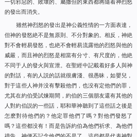
一切邪惡的、敗壞的、屬撒但的東西都將隨着神烈怒
的發出而消失。
雖然神烈怒的發出是神公義性情的一方面表達，
但神的發怒絶不是無原則、不分對象的。相反，神絶
對不會輕易發怒，也絶不會輕易流露他的烈怒與他的
威嚴，而且神的烈怒是相當有分寸、有尺度的，他絶
不同于人的發火與宣泄。在聖經中記載着好多人與神
的對話，有的人説的話就很膚淺、很愚昧，如嬰兒，
對于這些人神并没有擊殺他們，也没有定他們的罪，
尤其在約伯受試煉期間，約伯的三個朋友還有其他的
人對約伯説的一些話，耶和華神聽到了這些話之後是
怎麽對待他們的？他定罪他們了嗎？對他們發怒了
嗎？這些都没有！而是告訴約伯為他們祈求、為他們
禱告，神便不記念他們的不是了。這些都是代表神對