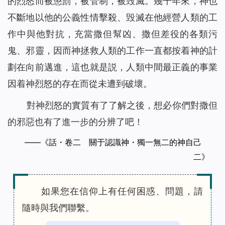
的烈怒而被懲罰，被管制，被毁滅。幾千年來，神也
不斷地以他的公義性情擊殺、毁滅在他經營人類的工
作中與他對抗，充當撒但幫凶、撒但差役的各類污
鬼、邪靈，因而神拯救人類的工作一直都按着神的計
劃在向前邁進，這也就是説，人類中間最正義的事業
因着神烈怒的存在而從未遭到破壞。
對神烈怒的實質有了了解之後，想必你們對撒但
的邪惡也有了進一步的分辨了吧！
——《話・卷二 關于認識神・獨一無二的神自己
二》
如果您在信仰上有任何困惑、問題，請
隨時與我們聯繫。