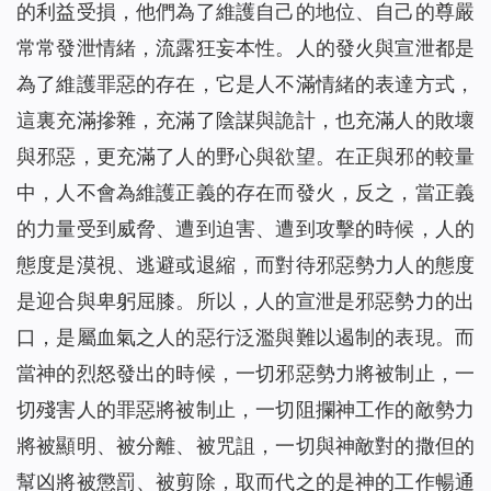
的利益受損，他們為了維護自己的地位、自己的尊嚴
常常發泄情緒，流露狂妄本性。人的發火與宣泄都是
為了維護罪惡的存在，它是人不滿情緒的表達方式，
這裏充滿摻雜，充滿了陰謀與詭計，也充滿人的敗壞
與邪惡，更充滿了人的野心與欲望。在正與邪的較量
中，人不會為維護正義的存在而發火，反之，當正義
的力量受到威脅、遭到迫害、遭到攻擊的時候，人的
態度是漠視、逃避或退縮，而對待邪惡勢力人的態度
是迎合與卑躬屈膝。所以，人的宣泄是邪惡勢力的出
口，是屬血氣之人的惡行泛濫與難以遏制的表現。而
當神的烈怒發出的時候，一切邪惡勢力將被制止，一
切殘害人的罪惡將被制止，一切阻攔神工作的敵勢力
將被顯明、被分離、被咒詛，一切與神敵對的撒但的
幫凶將被懲罰、被剪除，取而代之的是神的工作暢通