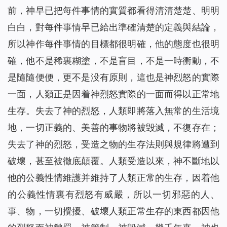
前，神早已把每件事情的實質都看得清清楚楚、明明
白白，對每件事情早已給出準確清楚的定義與結論，
所以神作每件事情的目標都很明確，他的態度也很明
確，他不是稀裏糊塗，不是盲目，不是一時衝動，不
是隨隨便便，更不是没有原則，這也是神烈怒的實際
一面，人類正是因着神烈怒實際的一面而得以正常地
生存。失去了神的烈怒，人類即將落入無常的生活境
地，一切正義的、美善的事物將被毁滅，不復存在；
失去了神的烈怒，受造之物的生存法則與規律將遭到
破壞，甚至被徹底顛覆。人類受造以來，神不斷地以
他的公義性情維護并維持了人類正常的生存，因着他
的公義性情裏有烈怒有威嚴，所以一切邪惡的人、
事、物，一切攪擾、破壞人類正常生存的東西都因他