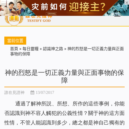
首頁
每日靈糧
天國福音
基督徒見證
信仰解答
聖經
當前位置
首頁
»
每日靈糧
»
認識神之路
»
神的烈怒是一切正義力量與正面
事物的保障
神的烈怒是一切正義力量與正面事物的保
障
誰在見證神
13/07/2017
通過了解神所説、所想、所作的這些事例，你能
否認識到神不容人觸犯的公義性情？關于神的這方面
性情，不管人能認識到多少，總之都是神自己獨有的