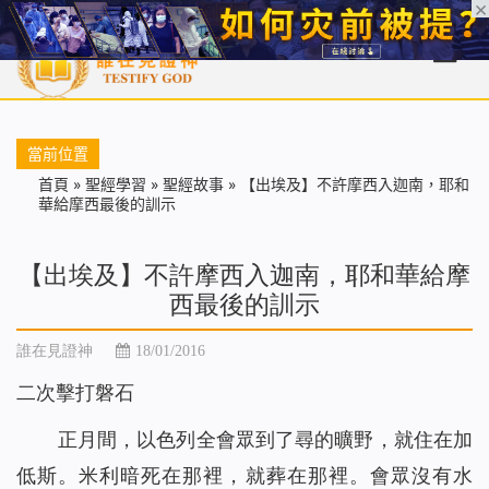
首頁
每日靈糧
天國福音
基督徒見證
信仰解答
聖經
當前位置
首頁
»
聖經學習
»
聖經故事
»
【出埃及】不許摩西入迦南，耶和
華給摩西最後的訓示
【出埃及】不許摩西入迦南，耶和華給摩
西最後的訓示
誰在見證神
18/01/2016
二次擊打磐石
正月間，以色列全會眾到了尋的曠野，就住在加
低斯。米利暗死在那裡，就葬在那裡。會眾沒有水