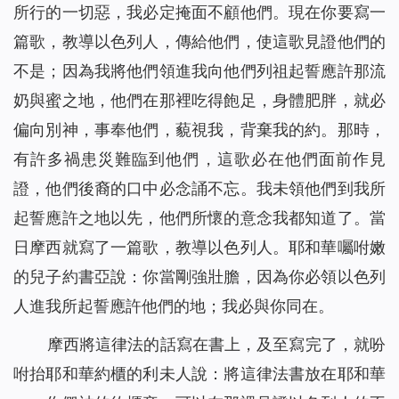
所行的一切惡，我必定掩面不顧他們。現在你要寫一
篇歌，教導以色列人，傳給他們，使這歌見證他們的
不是；因為我將他們領進我向他們列祖起誓應許那流
奶與蜜之地，他們在那裡吃得飽足，身體肥胖，就必
偏向別神，事奉他們，藐視我，背棄我的約。那時，
有許多禍患災難臨到他們，這歌必在他們面前作見
證，他們後裔的口中必念誦不忘。我未領他們到我所
起誓應許之地以先，他們所懷的意念我都知道了。當
日摩西就寫了一篇歌，教導以色列人。耶和華囑咐嫩
的兒子約書亞說：你當剛強壯膽，因為你必領以色列
人進我所起誓應許他們的地；我必與你同在。
摩西將這律法的話寫在書上，及至寫完了，就吩
咐抬耶和華約櫃的利未人說：將這律法書放在耶和華