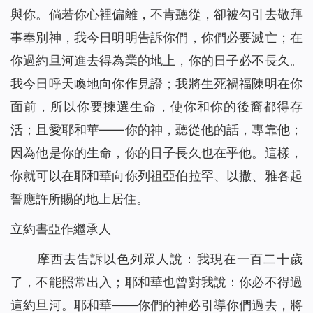
與你。倘若你心裡偏離，不肯聽從，卻被勾引去敬拜
事奉別神，我今日明明告訴你們，你們必要滅亡；在
你過約旦河進去得為業的地上，你的日子必不長久。
我今日呼天喚地向你作見證；我將生死禍福陳明在你
面前，所以你要揀選生命，使你和你的後裔都得存
活；且愛耶和華——你的神，聽從他的話，專靠他；
因為他是你的生命，你的日子長久也在乎他。這樣，
你就可以在耶和華向你列祖亞伯拉罕、以撒、雅各起
誓應許所賜的地上居住。
立約書亞作繼承人
摩西去告訴以色列眾人說：我現在一百二十歲
了，不能照常出入；耶和華也曾對我說：你必不得過
這約旦河。耶和華——你們的神必引導你們過去，將