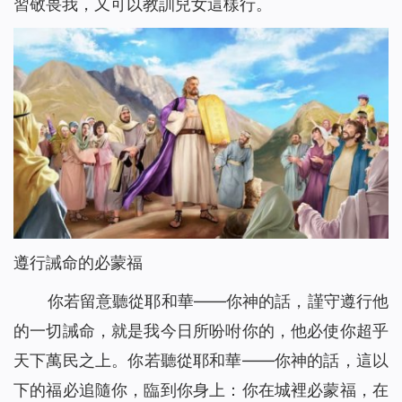
習敬畏我，又可以教訓兒女這樣行。
遵行誡命的必蒙福
你若留意聽從耶和華——你神的話，謹守遵行他
的一切誡命，就是我今日所吩咐你的，他必使你超乎
天下萬民之上。你若聽從耶和華——你神的話，這以
下的福必追隨你，臨到你身上：你在城裡必蒙福，在