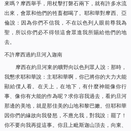
來嗎？摩西舉手，用杖擊打磐石兩下，就有許多水流
出來，會眾和他們的牲畜都喝了。耶和華對摩西、亞
倫說：因為你們不信我，不在以色列人眼前尊我為
聖，所以你們必不得領這會眾進我所賜給他們的地
去。
不許摩西過約旦河入迦南
摩西在約旦河東的曠野向以色列眾人說：那時，
我懇求耶和華說：主耶和華啊，你已將你的大力大能
顯給僕人看。在天上，在地下，有什麼神能像你行
事、像你有大能的作為呢？求你容我過去，看約旦河
那邊的美地，就是那佳美的山地和黎巴嫩。但耶和華
因你們的緣故向我發怒，不應允我，對我說：罷了！
你不要向我再提這事。你且上毗斯迦山頂去，向東、