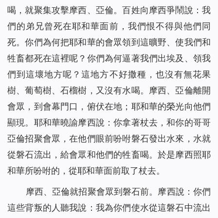
喝，就聚集攻擊摩西、亞倫。百姓向摩西爭鬧說：我
們的弟兄曾死在耶和華面前，我們恨不得與他們同
死。你們為何把耶和華的會眾領到這曠野、使我們和
牲畜都死在這裡呢？你們為何逼著我們出埃及、領我
們到這壞地方呢？這地方不好撒種，也沒有無花果
樹、葡萄樹、石榴樹，又沒有水喝。摩西、亞倫離開
會眾，到會幕門口，俯伏在地；耶和華的榮光向他們
顯現。耶和華曉諭摩西說：你拿著杖去，和你的哥哥
亞倫招聚會眾，在他們眼前吩咐磐石發出水來，水就
從磐石流出，給會眾和他們的牲畜喝。於是摩西照耶
和華所吩咐的，從耶和華面前取了杖去。
摩西、亞倫就招聚會眾到磐石前。摩西說：你們
這些背叛的人聽我說：我為你們使水從這磐石中流出