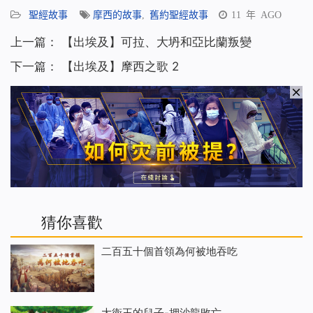
享
聖經故事
摩西的故事
,
舊約聖經故事
11 年 AGO
上一篇：
【出埃及】可拉、大坍和亞比蘭叛變
下一篇：
【出埃及】摩西之歌 2
猜你喜歡
二百五十個首領為何被地吞吃
大衛王的兒子-押沙龍敗亡