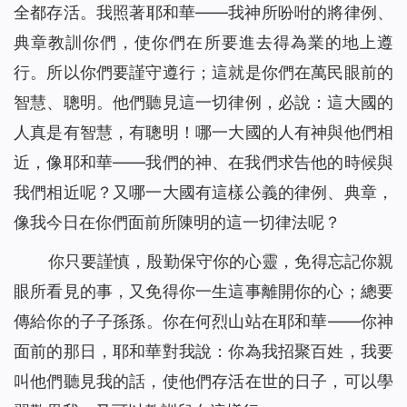
全都存活。我照著耶和華——我神所吩咐的將律例、
典章教訓你們，使你們在所要進去得為業的地上遵
行。所以你們要謹守遵行；這就是你們在萬民眼前的
智慧、聰明。他們聽見這一切律例，必說：這大國的
人真是有智慧，有聰明！哪一大國的人有神與他們相
近，像耶和華——我們的神、在我們求告他的時候與
我們相近呢？又哪一大國有這樣公義的律例、典章，
像我今日在你們面前所陳明的這一切律法呢？
你只要謹慎，殷勤保守你的心靈，免得忘記你親
眼所看見的事，又免得你一生這事離開你的心；總要
傳給你的子子孫孫。你在何烈山站在耶和華——你神
面前的那日，耶和華對我說：你為我招聚百姓，我要
叫他們聽見我的話，使他們存活在世的日子，可以學