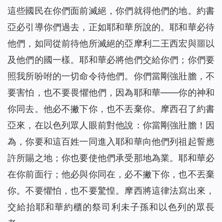
這些國民在你們面前滅絕，你們就得他們的地。約書
亞必引導你們過去，正如耶和華所說的。耶和華必待
他們，如同從前待他所滅絕的亞摩利二王西宏與噩以
及他們的國一樣。耶和華必將他們交給你們；你們要
照我所吩咐的一切命令待他們。你們當剛強壯膽，不
要害怕，也不要畏懼他們，因為耶和華——你的神和
你同去。他必不撇下你，也不丟棄你。摩西召了約書
亞來，在以色列眾人眼前對他說：你當剛強壯膽！因
為，你要和這百姓一同進入耶和華向他們列祖起誓應
許所賜之地；你也要使他們承受那地為業。耶和華必
在你前面行；他必與你同在，必不撇下你，也不丟棄
你。不要懼怕，也不要驚惶。摩西將這律法寫出來，
交給抬耶和華約櫃的祭司利未子孫和以色列的眾長