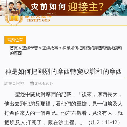
首頁
每日靈糧
天國福音
基督徒見證
信仰解答
聖經
當前位置
首頁
»
聖經學習
»
聖經故事
»
神是如何把剛烈的摩西轉變成謙和
的摩西
神是如何把剛烈的摩西轉變成謙和的摩西
誰在見證神
27/04/2017
聖經中關於對摩西的記載：「後來，摩西長大，
他出去到他弟兄那裡，看他們的重擔，見一個埃及人
打希伯來人的一個弟兄。他左右觀看，見沒有人，就
把埃及人打死了，藏在沙土裡。」（出2：11-12）