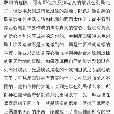
殺頭的危險；還有即使埃及法老真的放以色列民走
了，但從埃及到迦南這麼遠的距離，以色列過百萬的
民眾該如何生活，諸如此類的問題太多了，從中看到
摩西心裡對神要作成的事有真實的信心，若沒有真實
的信心是無法完成神的託付的。看到摩西帶領以色列
民出埃及這事不是人能做到的，而是神要成就這樣的
事實，摩西只是因著存心順服神與神配合才達到這樣
的驚天動地的事蹟。如果憑摩西自己的能力帶領以色
列民出埃及，光憑埃及法老的十次攔阻就足以讓他放
棄了，可見摩西對神有真實的信心，在法老面前才不
懼怕，他相信神的大能，直到把以色列民帶出來。所
以神在讓摩西帶領以色列民出埃及前，先把摩西擺在
曠野磨練了四十年，就是這樣的磨練，磨掉了摩西身
上屬血氣天然的東西，讓他放下了自己裡面所有的想