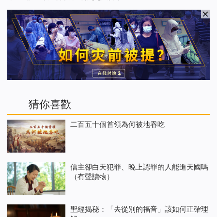
猜你喜歡
二百五十個首領為何被地吞吃
信主卻白天犯罪、晚上認罪的人能進天國嗎
（有聲讀物）
聖經揭秘：「去從別的福音」該如何正確理