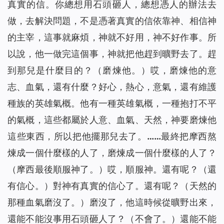
真實的信。你總想用石頭砸人，總想憑人的辦法去
做，去解決問題，不是憑著真實的信依靠神、相信神
的主宰，這事就麻煩，神就不好用，神不好作事。所
以說，他一做完這個事，神就把他趕到曠野去了。趕
到那兒是什麼目的？
（磨煉他。）
哎，磨煉他的意
志、血氣，還有什麼？好心，熱心，意氣，還有維護
種族的英雄氣概。他有一種英雄氣概，一種抱打不平
的氣概，這些都屬於人意、血氣、天然，神要磨煉他
這些東西，所以把他擺那兒去了。……最終把摩西熬
煉成一個什麼樣的人了，磨煉成一個什麼樣的人了？
（摩西最後順服神了。）
哎，順服神。還有呢？
（還
有信心。）
對神有真實的信心了。還有呢？
（天然的
那種血氣磨沒了。）
磨沒了，他這時候從曠野出來，
還能不能沒事用石頭砸人了？
（不會了。）
還能不能