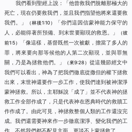
我們看到聖經上說：「他曾救我們脫離那極大的
死亡，現在仍要救我們，並且我們指望他將來還要救
我們。」
「你們這因信蒙神能力保守的
（林後1:10）
人，必能得著所預備、到末世要顯現的救恩。」
（彼
「像這樣，基督既然一次被獻，擔當了多人的
前1:5）
罪，將來要向那等候他的人第二次顯現，並與罪無
關，乃是為拯救他們。」
從這幾節經文中
（來9:28）
我們可以看出，神為了把我們徹底從撒但的權下拯救
出來，末世神還要作一步工作，使我們達到被神潔淨
蒙神拯救。所以，主耶穌說「
成了
」並不代表神的拯
救工作全部作成了，只是代表神在恩典時代的救贖工
作作成了。由此可見，神拯救整個人類的工作還沒完
成。我們還需要神來作一步徹底潔淨、變化我們的工
作，不然我們都不配見主面，更談不上蒙拯救了。