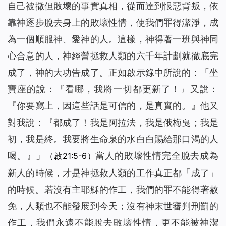
自己被撒但敗壞的事實真相，從而達到恨惡背叛，依
靠神逐步脫去身上的敗壞性情，使我們罪得潔淨，成
為一個順服神、愛神的人。這樣，神得著一班與神同
心合意的人，神經營拯救人類的六千年計劃就徹底完
成了，神的大功告成了。正如啟示錄中所說的：「
坐
寶座的說：『看哪，我將一切都更新了！』又說：
『你要寫上，因這些話是可信的，是真實的。』他又
對我說：『都成了！我是阿拉法，我是俄梅戛；我是
初，我是終。我要將生命泉的水白白賜給那口渴的人
喝。』
」
當人的敗壞性情完全脫去成為
（啟21:5-6）
新人的時候，才是神拯救人類的工作真正都「成了」
的時候。若沒有主耶穌的作工，我們的罪不能得著赦
免，人類也不能發展到今天；沒有神末世審判刑罰的
作工，我們永遠不能脫去敗壞性情，更不能被神潔