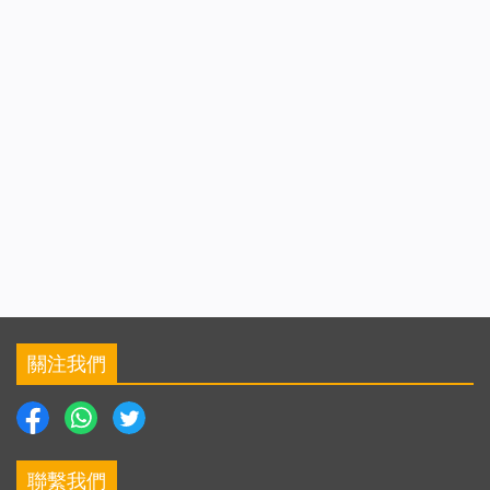
關注我們
聯繫我們