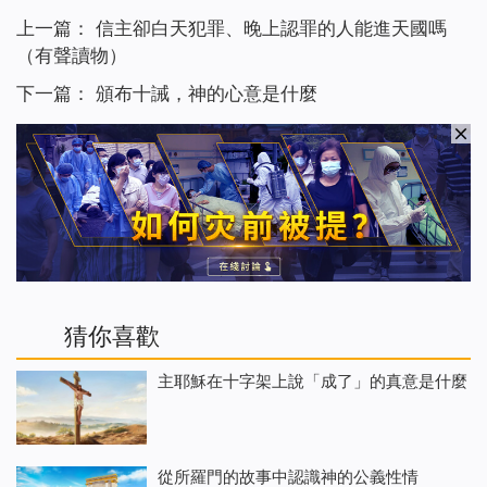
上一篇：
信主卻白天犯罪、晚上認罪的人能進天國嗎
（有聲讀物）
下一篇：
頒布十誡，神的心意是什麼
猜你喜歡
主耶穌在十字架上說「成了」的真意是什麼
從所羅門的故事中認識神的公義性情