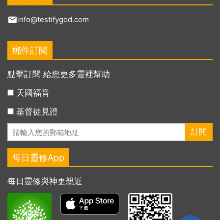
info@testifygod.com
郵件訂閱
點擊訂閱 給您更多靈裡幫助
天國福音
基督徒見證
每日靈修App
每日靈修與神更親近