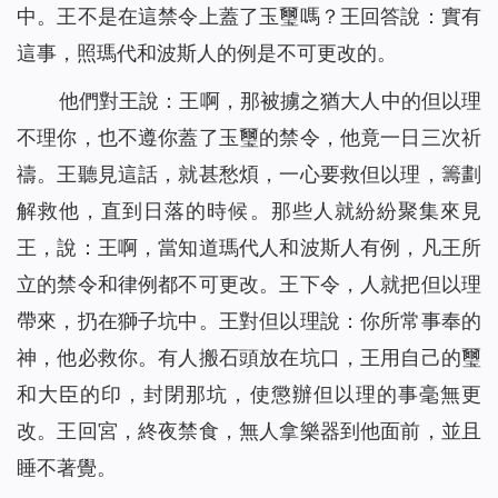
中。王不是在這禁令上蓋了玉璽嗎？王回答說：實有
這事，照瑪代和波斯人的例是不可更改的。
他們對王說：王啊，那被擄之猶大人中的但以理
不理你，也不遵你蓋了玉璽的禁令，他竟一日三次祈
禱。王聽見這話，就甚愁煩，一心要救但以理，籌劃
解救他，直到日落的時候。那些人就紛紛聚集來見
王，說：王啊，當知道瑪代人和波斯人有例，凡王所
立的禁令和律例都不可更改。王下令，人就把但以理
帶來，扔在獅子坑中。王對但以理說：你所常事奉的
神，他必救你。有人搬石頭放在坑口，王用自己的璽
和大臣的印，封閉那坑，使懲辦但以理的事毫無更
改。王回宮，終夜禁食，無人拿樂器到他面前，並且
睡不著覺。