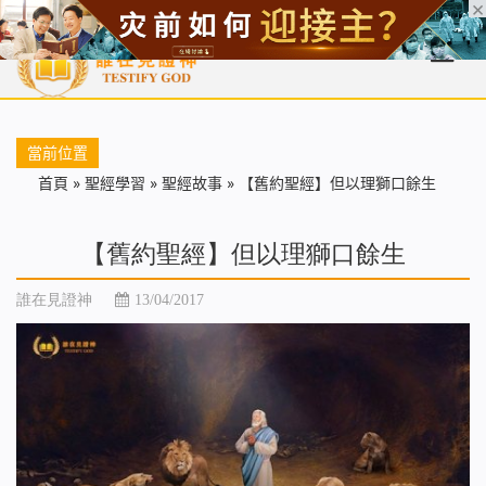
首頁
每日靈糧
天國福音
基督徒見證
信仰解答
聖經
當前位置
首頁
»
聖經學習
»
聖經故事
»
【舊約聖經】但以理獅口餘生
【舊約聖經】但以理獅口餘生
誰在見證神
13/04/2017