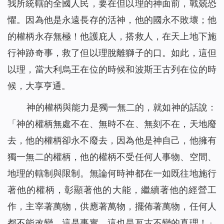
我所統轄的全國人民，要在但以理的神面前，戰兢恐
懼。因為他是永遠長存的活神，他的國永不敗壞；他
的權柄永存無極！他護庇人，搭救人，在天上地下施
行神跡奇事，救了但以理脫離獅子的口。如此，這但
以理，當大利烏王在位的時候和波斯王古列在位的時
候，大享亨通。
神的權柄與能力是獨一無二的，就如神的話說：
「
神的權柄無處不在、無時不在、無刻不在，天地廢
去，他的權柄卻永不廢去，因為他是神自己，他擁有
獨一無二的權柄，他的權柄不受任何人事物、空間、
地理的轄制與限制。無論何時神都在一如既往地施行
著他的權柄，彰顯著他的大能，繼續著他的經營工
作，主宰著萬物，供應著萬物，擺佈著萬物，任何人
都不能改變，這是事實，這也是亙古不變的真理！
」