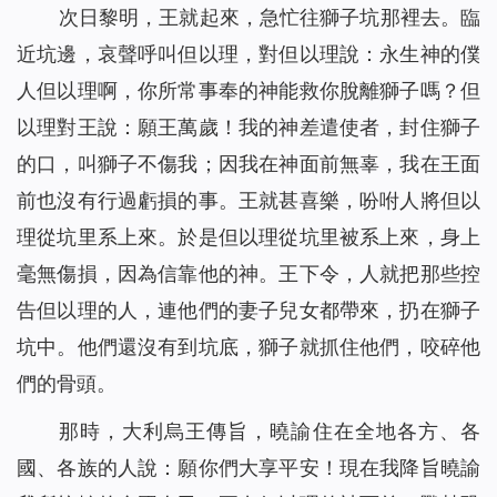
次日黎明，王就起來，急忙往獅子坑那裡去。臨
近坑邊，哀聲呼叫但以理，對但以理說：永生神的僕
人但以理啊，你所常事奉的神能救你脫離獅子嗎？但
以理對王說：願王萬歲！我的神差遣使者，封住獅子
的口，叫獅子不傷我；因我在神面前無辜，我在王面
前也沒有行過虧損的事。王就甚喜樂，吩咐人將但以
理從坑里系上來。於是但以理從坑里被系上來，身上
毫無傷損，因為信靠他的神。王下令，人就把那些控
告但以理的人，連他們的妻子兒女都帶來，扔在獅子
坑中。他們還沒有到坑底，獅子就抓住他們，咬碎他
們的骨頭。
那時，大利烏王傳旨，曉諭住在全地各方、各
國、各族的人說：願你們大享平安！現在我降旨曉諭