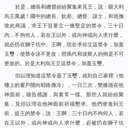
於是，總長和總督紛紛聚集來見王，說：願大利
烏王萬歲！國中的總長、欽差、總督、謀士，和巡撫
彼此商議，求王下旨要立一條堅定的禁令，三十日
內，不拘何人，若在王以外，或向神或向人求什麼，
就必扔在獅子坑中。王啊，現在求你立這禁令，加蓋
玉璽，使禁令決不更改；照瑪代和波斯人的例是不可
更改的。於是大利烏王立這禁令，加蓋玉璽。
但以理知道這禁令蓋了玉璽，就到自己家裡（他
樓上的窗戶開向耶路撒冷），一日三次，雙膝跪在他
神面前，禱告感謝，與素常一樣。那些人就紛紛聚
集，見但以理在他神面前祈禱懇求。他們便進到王
前，提王的禁令，說：王啊，三十日內不拘何人，若
在王以外，或向神或向人求什麼，必被扔在獅子坑