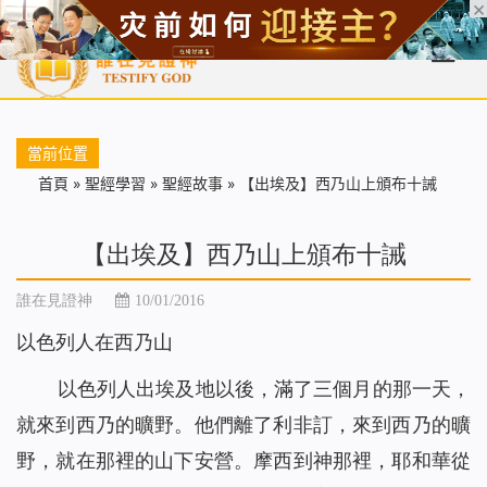
首頁
每日靈糧
天國福音
基督徒見證
信仰解答
聖經
當前位置
首頁
»
聖經學習
»
聖經故事
»
【出埃及】西乃山上頒布十誡
【出埃及】西乃山上頒布十誡
誰在見證神
10/01/2016
以色列人在西乃山
以色列人出埃及地以後，滿了三個月的那一天，
就來到西乃的曠野。他們離了利非訂，來到西乃的曠
野，就在那裡的山下安營。摩西到神那裡，耶和華從