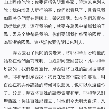
山上呼喚他說：你要這樣告訴雅各家，曉諭以色列人
說：我向埃及人所行的事，你們都看見了，且看見我
如鷹將你們背在翅膀上，帶來歸我。如今你們若實在
聽從我的話，遵守我的約，就要在萬民中做屬我的子
民，因為全地都是我的。你們要歸我作祭司的國度，
為聖潔的國民。這些話你要告訴以色列人。
摩西去召了民間的長老來，將耶和華所吩咐他的
話都在他們面前陳明。百姓都同聲回答說：凡耶和華
所說的，我們都要遵行。摩西就將百姓的話回復耶和
華。耶和華對摩西說：我要在密雲中臨到你那裡，叫
百姓在我與你說話的時候可以聽見，也可以永遠信你
了。於是，摩西將百姓的話奏告耶和華。耶和華又對
摩西說：你往百姓那裡去，叫他們今天明天自潔，又
叫他們洗衣服。到第三天要預備好了，因為第三天耶