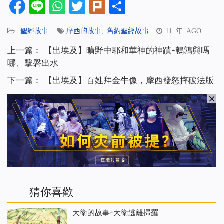
Facebook
Line
WhatsApp
Twitter
Plurk
分
享
聖經故事
摩西的故事
,
舊約聖經故事
11 年 AGO
上一篇：
【出埃及】曠野中耶和華神的神蹟-鵪鶉與嗎
哪、擊磐出水
下一篇：
【出埃及】百姓拜金牛像，摩西發怒摔破法版
猜你喜歡
大衛的故事-大衛逃離掃羅