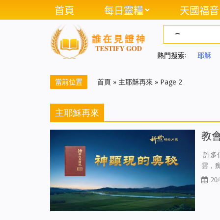
首頁
每日靈糧
天國福音
熱門搜索:
耶穌
當前位置
首頁
»
主耶穌再來
»
Page 2
主耶穌再來
教會
許多
雲，
20/