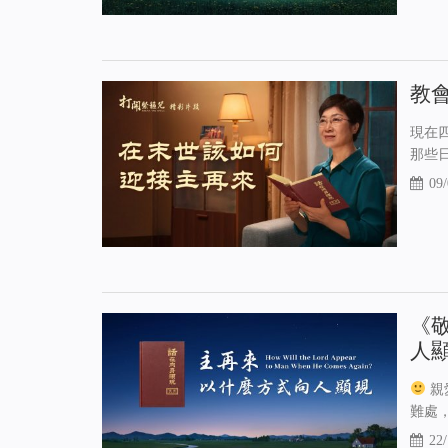
教會
現在
那些
09/
《
人
親
難處
22/