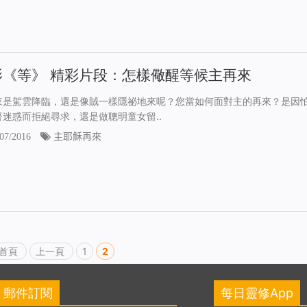
影《等》 精彩片段：怎樣儆醒等候主再來
來是駕雲降臨，還是像賊一樣隱祕地來呢？您當如何面對主的再來？是因
督迷惑而拒絕尋求，還是做聰明童女留..
07/2016
主耶穌再來
回首頁
上一頁
1
2
郵件訂閱
每日靈修App