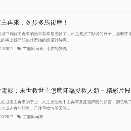
接主再來，勿步多馬後塵！
聖經中有關主再來的預言基本都應驗了，正是迎接主顯現的日子，那麼在
來的事上我們該以什麼樣的態度對待呢..
10/2017
主耶穌再來
,
小信的多馬
會電影：末世救世主怎麽降臨拯救人類 – 精彩片段
人在迎接主再來的事上，只注重聖經中主再來要駕雲降臨的預言，卻忽略
是道成肉身的預言，只注重痴情望天等..
09/2017
主耶穌再來