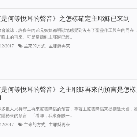
這是何等悅耳的聲音》之怎樣確定主耶穌已來到
教會荒涼，許多主內弟兄姊妹都明顯地感覺到沒有了聖靈作工與主的同在
苦盼主的再來。可是當聽到主耶穌已經..
12/2017
主來的方式
,
主耶穌再來
這是何等悅耳的聲音》之主耶穌再來的預言是怎樣
的
界多數人只持守主再來駕雲降臨的預言，等著主駕雲降臨來提接進天國，
主隱祕來的預言：「看哪，我來像賊一..
12/2017
主來的方式
,
主耶穌再來