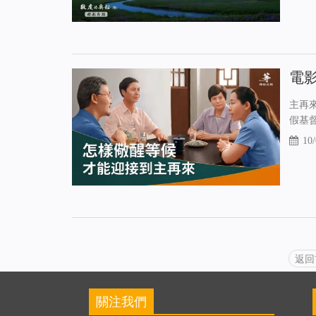
電
主再
假基
10/
返
關注我們