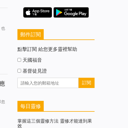
，也
郵件訂閱
點擊訂閱 給您更多靈裡幫助
天國福音
基督徒見證
應
卻忽
每日靈修
掌握這三個靈修方法 靈修才能達到果
效