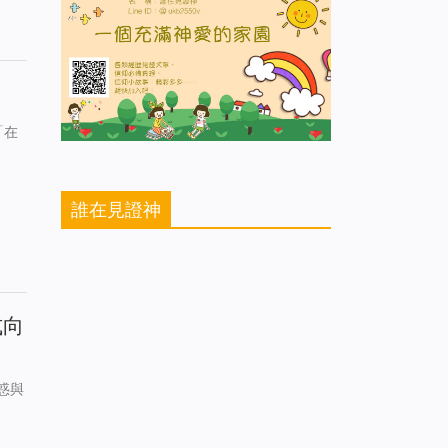
「在
誰在見證神
式向
惑與