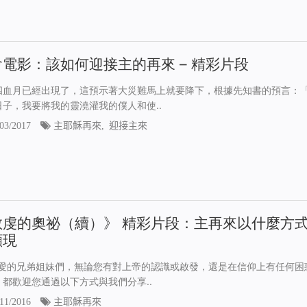
電影：該如何迎接主的再來 – 精彩片段
四血月已經出現了，這預示著大災難馬上就要降下，根據先知書的預言：
日子，我要將我的靈澆灌我的僕人和使..
03/2017
主耶穌再來
,
迎接主來
敬虔的奧祕（續）》 精彩片段：主再來以什麼方
顯現
愛的兄弟姐妹們，無論您有對上帝的認識或啟發，還是在信仰上有任何困
，都歡迎您通過以下方式與我們分享..
11/2016
主耶穌再來