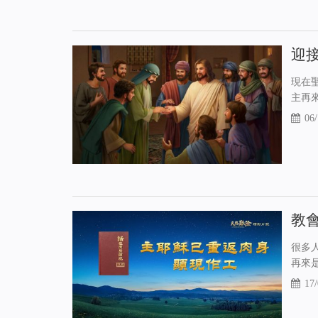
迎
現在
主再
06/
教
很多
再來
17/