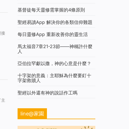
基督徒每天靈修需掌握的4條原則
聖經易讀App 解決你的各類信仰難題
迎接
每日靈修App 重新改善你的靈生活
馬太福音7章21-23節——神稱許什麼
人
亞伯拉罕獻以撒，神的心意是什麼？
十字架的意義：主耶穌為什麼要釘十
字架救贖人
聖經以外還有神的說話作工嗎
了主
line@家園