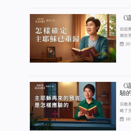
《
自從
都在
20/
《
驗
宗教
略了
18/