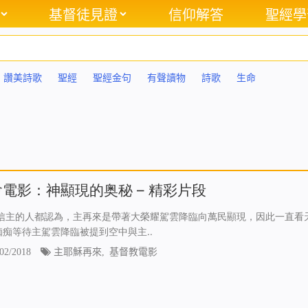
基督徒見證
信仰解答
聖經學
讚美詩歌
聖經
聖經金句
有聲讀物
詩歌
生命
電影：神顯現的奥秘 – 精彩片段
信主的人都認為，主再來是帶著大榮耀駕雲降臨向萬民顯現，因此一直看
痴痴等待主駕雲降臨被提到空中與主..
02/2018
主耶穌再來
,
基督教電影