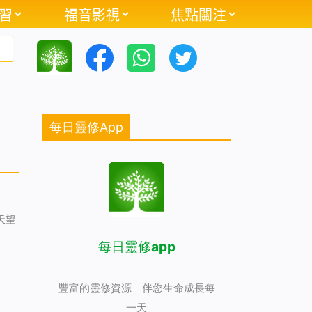
習
福音影視
焦點關注
每日靈修App
天望
每日靈修app
豐富的靈修資源 伴您生命成長每
一天